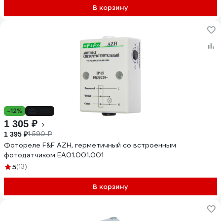
В корзину
-12%
-18%
1 305 ₽
1 590 ₽
1 395 ₽
Фотореле F&F AZH, герметичный со встроенным
фотодатчиком EA01.001.001
5
(13)
В корзину