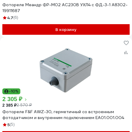
Фотореле Меандр ФР-М02 AC230В УХЛ4 с ФД-3-1 A8302-
19911687
4.7
(6)
В корзину
-10%
2 305 ₽
2 570 ₽
2 385 ₽
Фотореле F&F AWZ-30, герметичный со встроенным
фотодатчиком и внутренним подключением EA01.001.004
5
(5)