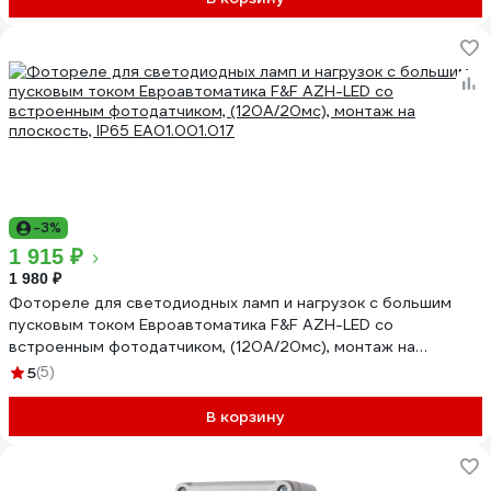
-3%
1 915 ₽
1 980 ₽
Фотореле для светодиодных ламп и нагрузок с большим
пусковым током Евроавтоматика F&F AZH-LED со
встроенным фотодатчиком, (120А/20мс), монтаж на
плоскость, IP65 EA01.001.017
5
(5)
В корзину