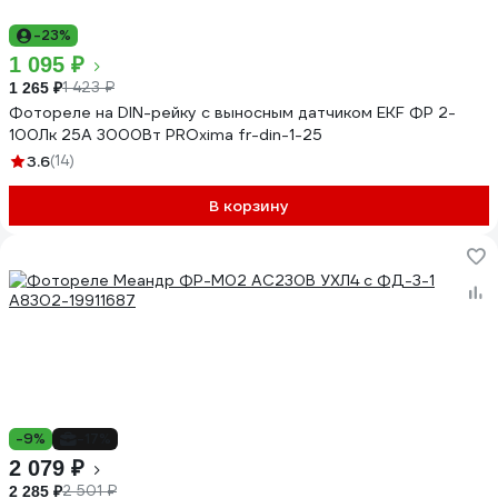
-23%
1 095 ₽
1 423 ₽
1 265 ₽
Фотореле на DIN-рейку с выносным датчиком EKF ФР 2-
100Лк 25А 3000Вт PROxima fr-din-1-25
3.6
(14)
В корзину
-9%
-17%
2 079 ₽
2 501 ₽
2 285 ₽