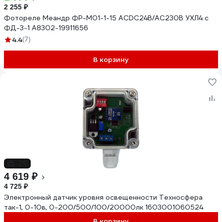
2 255 ₽
Фотореле Меандр ФР-М01-1-15 ACDC24B/AC230B УХЛ4 с
ФД-3-1 A8302-19911656
4.4
(7)
В корзину
-2%
4 619 ₽
4 725 ₽
Электронный датчик уровня освещенности Техносфера
так-1, 0-10в, 0-200/500/100/20000лк 1603001060524
В корзину