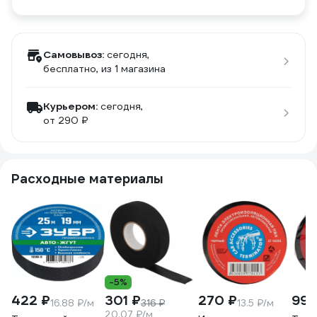
Самовывоз:
сегодня,
бесплатно
, из 1 магазина
Курьером:
сегодня,
от 290 ₽
Расходные материалы
-5%
422 ₽
301 ₽
270 ₽
998
16.88 ₽/м
316 ₽
13.5 ₽/м
20.07 ₽/м