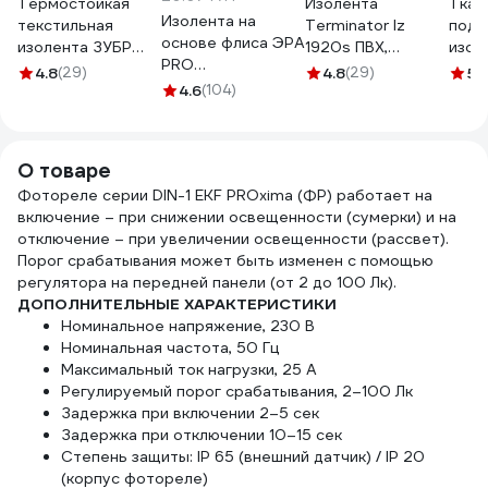
Термостойкая
Изолента
Ткан
Изолента на
текстильная
Terminator Iz
подк
основе флиса ЭРА
изолента ЗУБР
1920s ПВХ,
изол
PRO
Авто-Жгут 19 мм х
черная,
Termi
4.8
(29)
4.8
(29)
5
(
PROFLEEC1915 19
25 м 1236-2
4.6
(104)
автомобильная,
1925 
мм, 15 м, 0,3 мм,
0.13 мм, 19 мм, 20
25м,
черная Б0057181
м 2000251
0,25
О товаре
Фотореле серии DIN-1 EKF PROxima (ФР) работает на
включение – при снижении освещенности (сумерки) и на
отключение – при увеличении освещенности (рассвет).
Порог срабатывания может быть изменен с помощью
регулятора на передней панели (от 2 до 100 Лк).
ДОПОЛНИТЕЛЬНЫЕ ХАРАКТЕРИСТИКИ
Номинальное напряжение, 230 В
Номинальная частота, 50 Гц
Максимальный ток нагрузки, 25 А
Регулируемый порог срабатывания, 2–100 Лк
Задержка при включении 2–5 сек
Задержка при отключении 10–15 сек
Степень защиты: IP 65 (внешний датчик) / IP 20
(корпус фотореле)