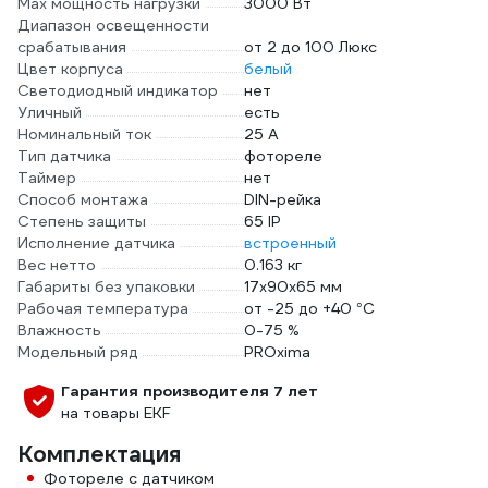
Max мощность нагрузки
3000 Вт
Диапазон освещенности
срабатывания
от 2 до 100 Люкс
Цвет корпуса
белый
Светодиодный индикатор
нет
Уличный
есть
Номинальный ток
25 А
Тип датчика
фотореле
Таймер
нет
Способ монтажа
DIN-рейка
Степень защиты
65 IP
Исполнение датчика
встроенный
Вес нетто
0.163 кг
Габариты без упаковки
17х90х65 мм
Рабочая температура
от -25 до +40 °С
Влажность
0-75 %
Модельный ряд
PROxima
Гарантия производителя 7 лет
на товары EKF
Комплектация
Фотореле с датчиком