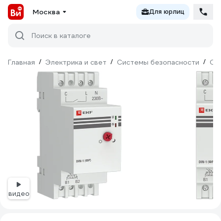
Москва
Для юрлиц
Поиск в каталоге
Главная
/
Электрика и свет
/
Системы безопасности
/
Ох
видео