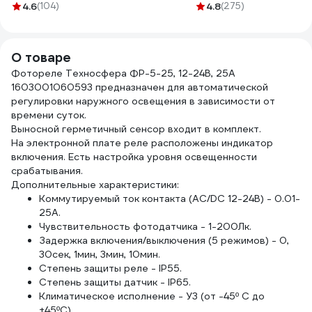
PROFLEEC1915 19
4.6
(104)
1925 fabric, 19мм х
4.8
(275)
20 м
мм, 15 м, 0,3 мм,
25м, толщина
000
черная Б0057181
0,25мм 2000832
О товаре
Фотореле Техносфера ФР-5-25, 12-24В, 25А
1603001060593 предназначен для автоматической
регулировки наружного освещения в зависимости от
времени суток.
Выносной герметичный сенсор входит в комплект.
На электронной плате реле расположены индикатор
включения. Есть настройка уровня освещенности
срабатывания.
Дополнительные характеристики:
Коммутируемый ток контакта (АС/DC 12-24В) - 0.01-
25А.
Чувствительность фотодатчика - 1-200Лк.
Задержка включения/выключения (5 режимов) - 0,
30сек, 1мин, 3мин, 10мин.
Степень защиты реле - IP55.
Степень защиты датчик - IP65.
Климатическое исполнение - У3 (от -45º С до
+45ºС).