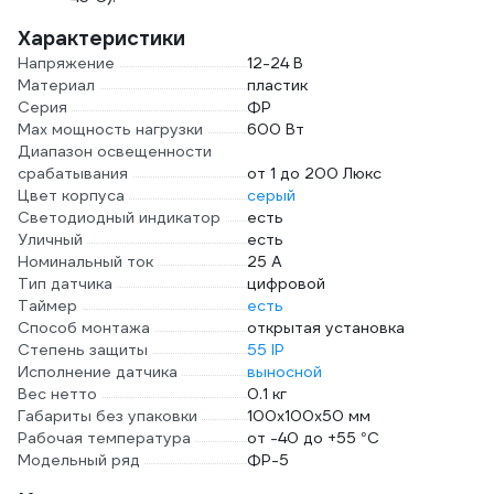
Характеристики
Напряжение
12-24 В
Материал
пластик
Серия
ФР
Max мощность нагрузки
600 Вт
Диапазон освещенности
срабатывания
от 1 до 200 Люкс
Цвет корпуса
серый
Светодиодный индикатор
есть
Уличный
есть
Номинальный ток
25 А
Тип датчика
цифровой
Таймер
есть
Способ монтажа
открытая установка
Степень защиты
55 IP
Исполнение датчика
выносной
Вес нетто
0.1 кг
Габариты без упаковки
100х100х50 мм
Рабочая температура
от -40 до +55 °С
Модельный ряд
ФР-5