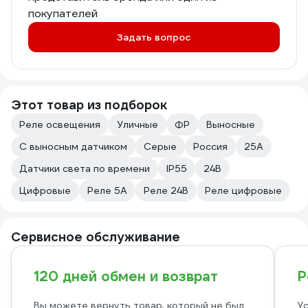
покупателей
Задать вопрос
Этот товар из подборок
Реле освещения
Уличные
ФР
Выносные
С выносным датчиком
Серые
Россия
25А
Датчики света по времени
IP55
24В
Цифровые
Реле 5А
Реле 24В
Реле цифровые
Сервисное обслуживание
120 дней обмен и возврат
Р
Вы можете вернуть товар, который не был
Ус