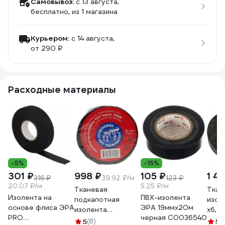
Самовывоз:
c 13 августа,
бесплатно
, из 1 магазина
Курьером:
c 14 августа,
от 290 ₽
Расходные материалы
-5%
-15%
301 ₽
998 ₽
105 ₽
1 4
316 ₽
39.92 ₽/м
123 ₽
20.07 ₽/м
5.25 ₽/м
Тканевая
Ткан
Изолента на
ПВХ-изолента
подкапотная
изол
основе флиса ЭРА
ЭРА 19ммх20м
изолента
хб, ч
PRO
черная C0036540
Terminator Izt
двух
5
(8)
5
(