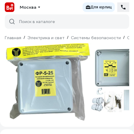
Москва
Для юрлиц
Поиск в каталоге
Главная
/
Электрика и свет
/
Системы безопасности
/
Ох