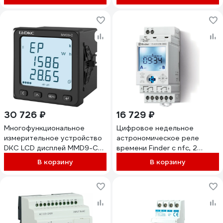
00000000238
30 726 ₽
16 729 ₽
Многофункциональное
Цифровое недельное
измерительное устройство
астрономическое реле
DKC LCD дисплей MMD9-C-
времени Finder c nfc, 2
RSDA
перекидых конт. 16а,
В корзину
В корзину
12A282300000