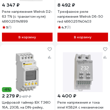
4 347 ₽
8 492 ₽
Реле напряжения Welrok D2-
Трехфазное реле
63 TN (с транзитом нуля)
напряжения Welrok D6-50
4660251141899
red 4660251140403
5
(1)
4.7
(3)
В корзину
В корзину
-6%
2 279 ₽
4 400 ₽
2 417 ₽
Цифровой таймер IEK ТЭ80
Реле напряжения и тока
16А, 230В, на DIN-рейку,
innel K5B2A с механически