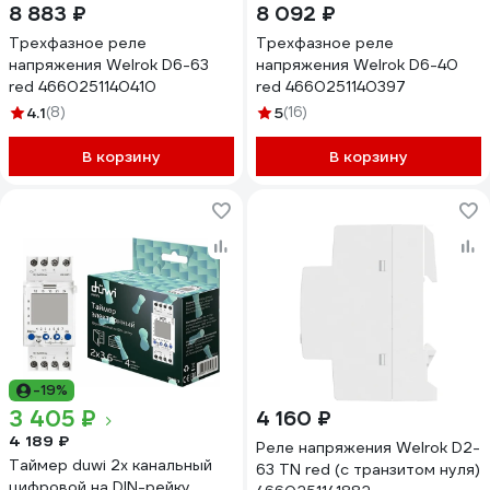
8 883 ₽
8 092 ₽
Трехфазное реле
Трехфазное реле
напряжения Welrok D6-63
напряжения Welrok D6-40
red 4660251140410
red 4660251140397
4.1
(8)
5
(16)
В корзину
В корзину
-19%
3 405 ₽
4 160 ₽
4 189 ₽
Реле напряжения Welrok D2-
Таймер duwi 2х канальный
63 TN red (с транзитом нуля)
цифровой на DIN-рейку,