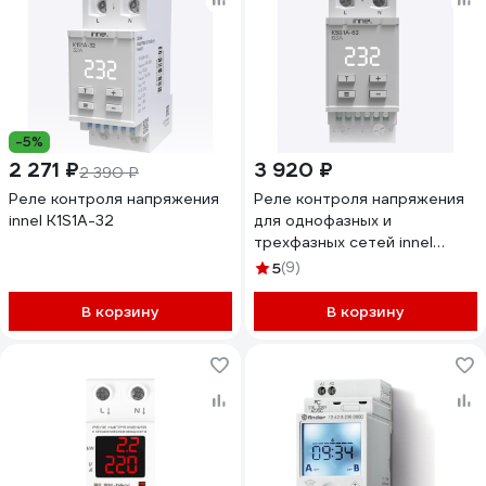
-5%
2 271 ₽
3 920 ₽
2 390 ₽
Реле контроля напряжения
Реле контроля напряжения
innel K1S1A-32
для однофазных и
трехфазных сетей innel
K5B1A-63A K5B1A-63
5
(9)
В корзину
В корзину