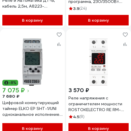
Реле и Автоматика ДТ-В,
программа, 230/3500Вт
кабель 2,5м, A8223-
Camelion BND-50/SG3 7785
3.9
(24)
34125933
В корзину
В корзину
-8%
7 075 ₽
3 570 ₽
7 680 ₽
Реле напряжения с
Цифровой коммутирующий
ограничителем мощности
таймер ELKO EP SHT-1/UNI
ROSTOKELECTRO RE RM-
одноканальное исполнение,
7kW 46-367
4.5
(8)
режим программ: дневной,
недельный. AC/DC 12- 240V
В корзину
В корзину