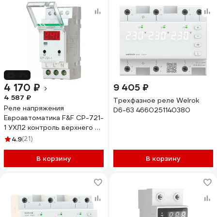
-9%
4 170 ₽
9 405 ₽
4 587 ₽
Трехфазное реле Welrok
Реле напряжения
D6-63 4660251140380
Евроавтоматика F&F CP-721-
1 УХЛ2 контроль верхнего и
нижнего значений
4.9
(21)
напряжения, цифровая
индикация напряжения, DIN
В корзину
В корзину
-40?-+55? EA04.009.018