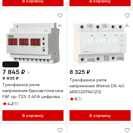
В корзину
В корзину
-11%
7 845 ₽
8 325 ₽
8 835 ₽
Трехфазное реле
Трехфазное реле
напряжения Welrok D6-40
напряжения Евроавтоматика
4660251140212
F&F cp-723-3 40А цифровая
5
(3)
индикация EA04.009.022
4.2
(6)
В корзину
В корзину