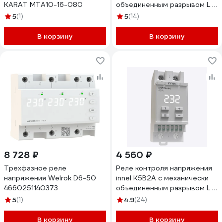
KARAT MTA10-16-080
объединенным разрывом L и
N 32А K5B2A-32
5
(1)
5
(14)
В корзину
В корзину
8 728 ₽
4 560 ₽
Трехфазное реле
Реле контроля напряжения
напряжения Welrok D6-50
innel K5B2A с механически
4660251140373
объединенным разрывом L и
N 40А K5B2A-40
5
(1)
4.9
(24)
В корзину
В корзину