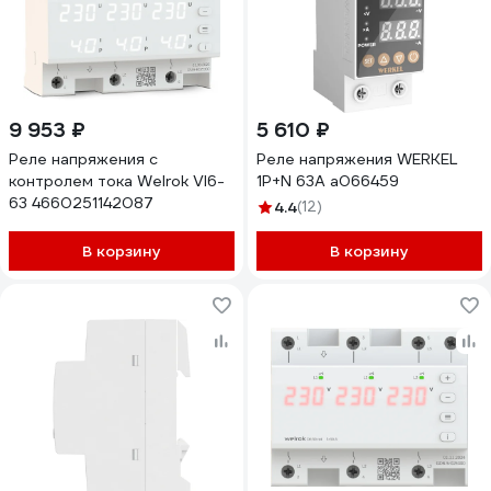
9 953 ₽
5 610 ₽
Реле напряжения с
Реле напряжения WERKEL
контролем тока Welrok VI6-
1P+N 63А a066459
63 4660251142087
4.4
(12)
В корзину
В корзину