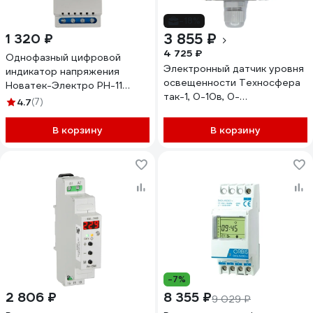
-18%
3 855 ₽
1 320 ₽
4 725 ₽
Однофазный цифровой
Электронный датчик уровня
индикатор напряжения
освещенности Техносфера
Новатек-Электро РН-11
так-1, 0-10в, 0-
3425600110
4.7
(7)
200/500/100/20000лк
1603001060524
В корзину
В корзину
-7%
2 806 ₽
8 355 ₽
9 029 ₽