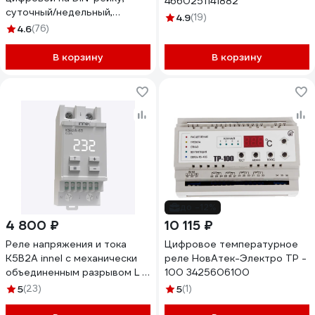
4660251141882
суточный/недельный,
4.9
(19)
2х16А/3680Вт 25806 3
4.6
(76)
В корзину
В корзину
до -12%
4 800 ₽
10 115 ₽
Реле напряжения и тока
Цифровое температурное
K5B2A innel с механически
реле НовАтек-Электро ТР -
объединенным разрывом L и
100 3425606100
N 63А K5B2A-63
5
(23)
5
(1)