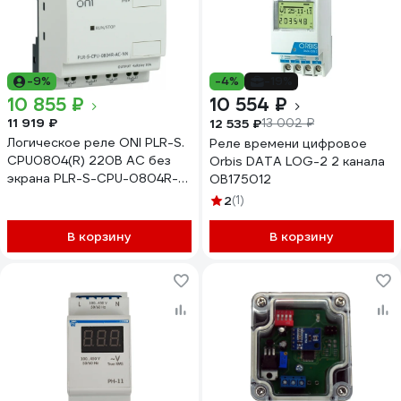
-9%
-4%
-19%
10 855 ₽
10 554 ₽
11 919 ₽
12 535 ₽
13 002 ₽
Логическое реле ONI PLR-S.
Реле времени цифровое
CPU0804(R) 220В AC без
Orbis DATA LOG-2 2 канала
экрана PLR-S-CPU-0804R-
OB175012
AC-NN
2
(1)
В корзину
В корзину