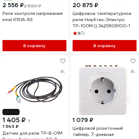
2 556 ₽
20 875 ₽
2 690 ₽
Реле контроля напряжения
Цифровое температурное
innel K1S1A-63
реле НовАтек-Электро
ТР-100М () 3425606100-1
5
(1)
В корзину
В корзину
-9%
1 405 ₽
1 079 ₽
1 543 ₽
Цифровой розеточный
Датчик для реле ТР-В-01М
таймер, 7-дневная