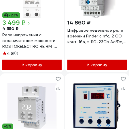
-23%
3 499 ₽
14 860 ₽
4 550 ₽
Цифровое недельное реле
Реле напряжения с
времени Finder c nfc, 2 CO
ограничителем мощности
конт. 16а, = 110-230b Ac/Dc,
ROSTOKELECTRO RE RM-
126282300000
14kW 46-374
4.5
(8)
В корзину
В корзину
-5%