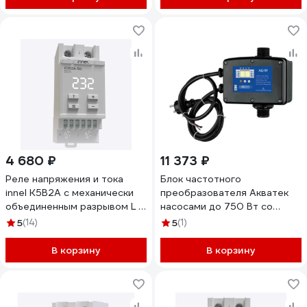
4 680 ₽
11 373 ₽
Реле напряжения и тока
Блок частотного
innel K5B2A с механически
преобразователя Акватек
объединенным разрывом L и
насосами до 750 Вт со
N 50А K5B2A-50
встроенным датч. давл. 0-10
5
(14)
5
(1)
бар и реле 0-18-1140
В корзину
В корзину