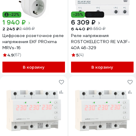
-22%
-25%
-26%
1 940 ₽
6 309 ₽
2 245 ₽
6 440 ₽
2 496 ₽
8 550 ₽
Цифровое розеточное реле
Реле напряжения
напряжения EKF PROxima
ROSTOKELECTRO RE VA3F-
MRVs-16
40A 46-329
4.9
(67)
5
(4)
В корзину
В корзину