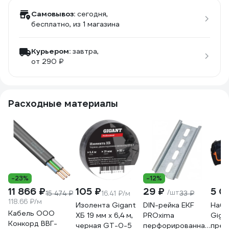
Самовывоз:
сегодня,
бесплатно
, из 1 магазина
Курьером:
завтра,
от 290 ₽
Расходные материалы
-23%
-12%
11 866 ₽
105 ₽
29 ₽
5 0
/шт
15 474 ₽
16.41 ₽/м
33 ₽
118.66 ₽/м
Изолента Gigant
DIN-рейка EKF
Набо
Кабель ООО
ХБ 19 мм х 6,4 м,
PROxima
Giga
Конкорд ВВГ-
черная GT-0-5
перфорированная,
пред