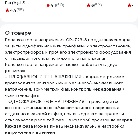
Пнг(А)-LS
100мм, с
4.1
(50)
5
(52)
4.
3x2,5ок(N, PE) -
4.4
(65)
индивидуальным
0,66 (100м) Бухта
ШК adr-10-x
100м 4663
О товаре
Реле контроля напряжения CP-723-3 предназначено для
защиты однофазных и/или трехфазных электроустановок,
электроприборов и прочего электронного оборудования
от повышенного или пониженного напряжения.
Реле контроля напряжения может работать в двух
режимах:
- ТРЕХФАЗНОЕ РЕЛЕ НАПРЯЖЕНИЯ - в данном режиме
производится контроль минимального/максимального
напряжения, асимметрии фаз, контроль чередования /
«слипания» фаз.
- ОДНОФАЗНОЕ РЕЛЕ НАПРЯЖЕНИЯ - производится
контроль минимального/максимального напряжения
отдельно в каждой из фаз, при выходе его за пределы,
отключается реле той фазы, в которой произошла авария.
Каждая фаза может иметь индивидуальные настройки
напряжения и времени.