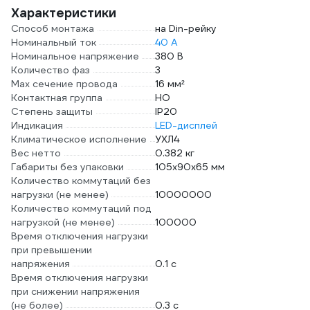
Характеристики
Способ монтажа
на Din-рейку
Номинальный ток
40 А
Номинальное напряжение
380 В
Количество фаз
3
Max сечение провода
16 мм²
Контактная группа
НО
Степень защиты
IP20
Индикация
LED-дисплей
Климатическое исполнение
УХЛ4
Вес нетто
0.382 кг
Габариты без упаковки
105х90х65 мм
Количество коммутаций без
нагрузки (не менее)
10000000
Количество коммутаций под
нагрузкой (не менее)
100000
Время отключения нагрузки
при превышении
напряжения
0.1 с
Время отключения нагрузки
при снижении напряжения
(не более)
0.3 с