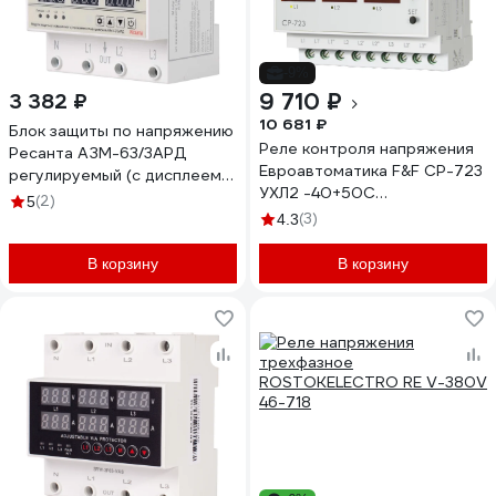
-9%
9 710 ₽
3 382 ₽
10 681 ₽
Блок защиты по напряжению
Реле контроля напряжения
Ресанта АЗМ-63/3АРД
Евроавтоматика F&F CP-723
регулируемый (с дисплеем)
УХЛ2 -40+50С
61/22/33
(2)
5
EA04.009.019
(3)
4.3
В корзину
В корзину