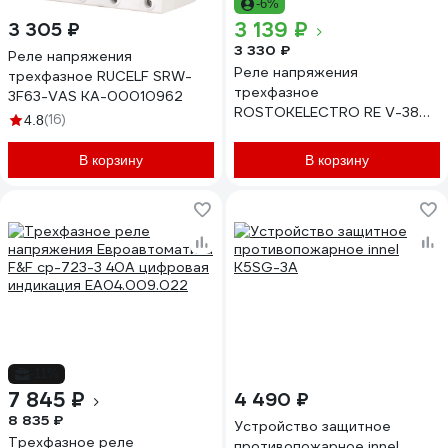
-6%
3 139 ₽
3 305 ₽
3 330 ₽
Реле напряжения
Реле напряжения
трехфазное RUCELF SRW-
трехфазное
3F63-VAS КА-00010962
ROSTOKELECTRO RE V-380V
(16)
4.8
46-718
В корзину
В корзину
-11%
7 845 ₽
4 490 ₽
8 835 ₽
Устройство защитное
Трехфазное реле
противопожарное innel