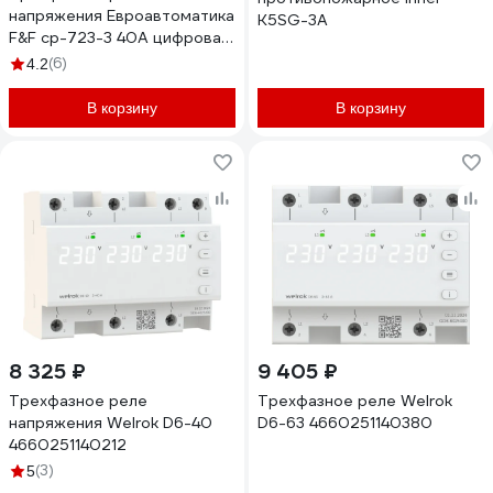
напряжения Евроавтоматика
K5SG-3A
F&F cp-723-3 40А цифровая
индикация EA04.009.022
(6)
4.2
В корзину
В корзину
8 325 ₽
9 405 ₽
Трехфазное реле
Трехфазное реле Welrok
напряжения Welrok D6-40
D6-63 4660251140380
4660251140212
(3)
5