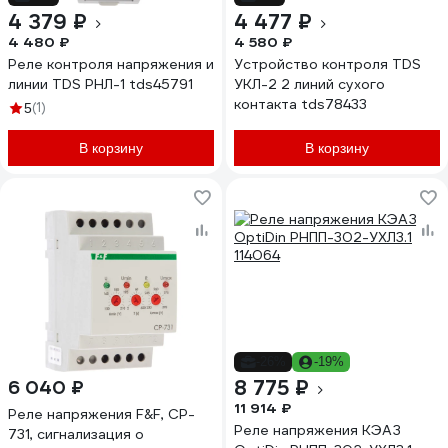
4 379 ₽
4 477 ₽
4 480 ₽
4 580 ₽
Реле контроля напряжения и
Устройство контроля TDS
линии TDS РНЛ-1 tds45791
УКЛ-2 2 линий сухого
контакта tds78433
(1)
5
В корзину
В корзину
-26%
-19%
8 775 ₽
6 040 ₽
11 914 ₽
Реле напряжения F&F, CP-
Реле напряжения КЭАЗ
731, сигнализация о