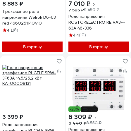
7 010 ₽
8 883 ₽
7 585 ₽
9 450 ₽
Трехфазное реле
Реле напряжения
напряжения Welrok D6-63
ROSTOKELECTRO RE VA3F-
red 4660251140410
63A 46-336
(8)
4.1
(10)
4.4
В корзину
В корзину
-25%
-26%
6 309 ₽
3 399 ₽
6 440 ₽
8 550 ₽
Реле напряжения
Реле напряжения
трехфазное RUCELF SRW-