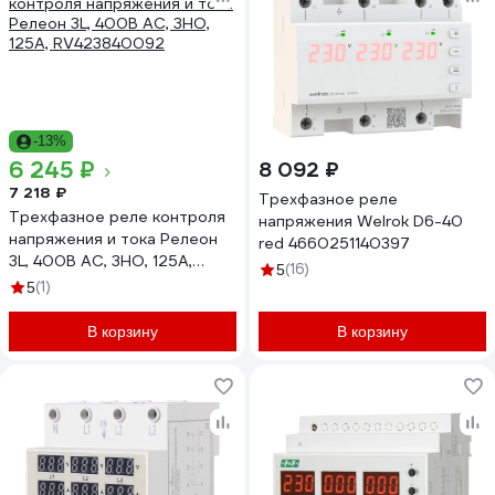
-13%
6 245 ₽
8 092 ₽
7 218 ₽
Трехфазное реле
Трехфазное реле контроля
напряжения Welrok D6-40
напряжения и тока Релеон
red 4660251140397
3L, 400В AC, 3НО, 125А,
(16)
5
RV423840092
(1)
5
В корзину
В корзину