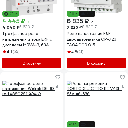
-21%
-18%
-23%
4 445 ₽
6 835 ₽
4 949 ₽
7 225 ₽
5 630 ₽
8 830 ₽
Трехфазное реле
Реле напряжения F&F
напряжения и тока EKF с
Евроавтоматика CP-723
дисплеем MRVA-3, 63A
EA04.009.015
MRVA-3-63A
(55)
(41)
4.1
4.8
В корзину
В корзину
-20%
-26%