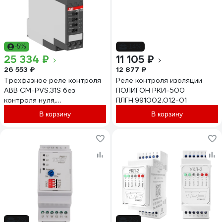
-5%
-14%
25 334 ₽
11 105 ₽
26 553 ₽
12 877 ₽
Трехфазное реле контроля
Реле контроля изоляции
ABB CM-PVS.31S без
ПОЛИГОН РКИ-500
контроля нуля,
ПЛГН.991002.012-01
Umin/Umax=3x160-
В корзину
В корзину
230В/220- 300BAC, обрыв,
чередование фазы
1SVR730794R1300
-2%
-2%