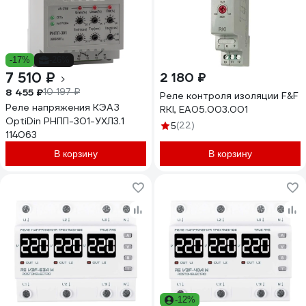
-17%
-26%
7 510 ₽
2 180 ₽
8 455 ₽
10 197 ₽
Реле контроля изоляции F&F
Реле напряжения КЭАЗ
RKI, EA05.003.001
OptiDin РНПП-301-УХЛ3.1
(22)
5
114063
В корзину
В корзину
-12%