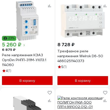
-23%
5 260 ₽
8 728 ₽
6 875 ₽
Трехфазное реле
Реле напряжения КЭАЗ
напряжения Welrok D6-50
OptiDin РНПП-311М-УХЛ3.1
4660251140373
114060
(1)
5
(1)
4
В корзину
В корзину