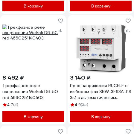
В корзину
В корзину
8 492 ₽
3 140 ₽
Трехфазное реле
Реле напряжения RUCELF с
напряжения Welrok D6-50
выбором фаз SRW-3F63A-PS
red 4660251140403
3в1 с автоматическим
переключателем
(3)
(35)
4.7
4.9
КА-00010286
В корзину
В корзину