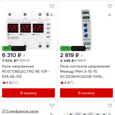
-9%
-24%
-17%
-32%
6 310 ₽
2 819 ₽
7 574 ₽
3 455 ₽
8 330 ₽
4 148 ₽
Реле напряжения
Реле контроля напряжения
ROSTOKELECTRO RE V3F-
Меандр РКН-3-15-15
63A 46-312
AC230В/AC400B УХЛ4
A8302-16933945
(22)
(7)
4.6
4.9
В корзину
В корзину