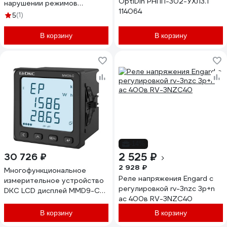
OptiDin РНПП-302-УХЛ3.1
нарушении режимов
114064
EA04.009.005
(1)
5
В корзину
В корзину
-14%
2 525 ₽
30 726 ₽
2 928 ₽
Многофункциональное
Реле напряжения Engard с
измерительное устройство
регулировкой rv-3nzc 3р+n
DKC LCD дисплей MMD9-C-
ас 400в RV-3NZC40
RSDA
В корзину
В корзину