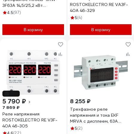
ROSTOKELECTRO RE VA3F-
3F63A 14,5/25,2 кВт
40A 46-329
КА-00009131
(97)
4.5
(4)
5
В корзину
В корзину
-26%
5 790 ₽
8 255 ₽
7 869 ₽
Трехфазное реле
Реле напряжения
напряжения и тока EKF
ROSTOKELECTRO RE V3F-
MRVA с дисплеем, 63A
40A 46-305
MRVA-3-63A-v2
(2)
5
(22)
4.6