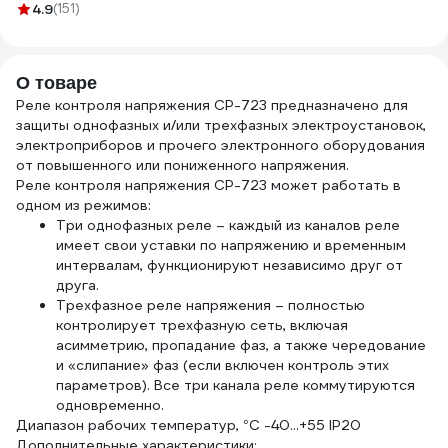
мм2, 20м
4.9
(151)
OZ10264L20
О товаре
Реле контроля напряжения CP-723 предназначено для
защиты однофазных и/или трехфазных электроустановок,
электроприборов и прочего электронного оборудования
от повышенного или пониженного напряжения.
Реле контроля напряжения CP-723 может работать в
одном из режимов:
Три однофазных реле – каждый из каналов реле
имеет свои уставки по напряжению и временным
интервалам, функционируют независимо друг от
друга.
Трехфазное реле напряжения – полностью
контролирует трехфазную сеть, включая
асимметрию, пропадание фаз, а также чередование
и «слипание» фаз (если включен контроль этих
параметров). Все три канала реле коммутируются
одновременно.
Диапазон рабочих температур, °С -40...+55 IР20
Дополнительные характеристики: