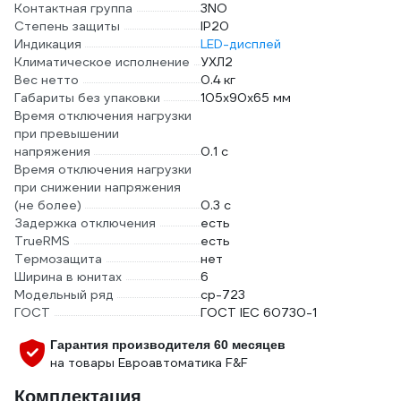
Контактная группа
3NO
Степень защиты
IP20
Индикация
LED-дисплей
Климатическое исполнение
УХЛ2
Вес нетто
0.4 кг
Габариты без упаковки
105х90х65 мм
Время отключения нагрузки
при превышении
напряжения
0.1 с
Время отключения нагрузки
при снижении напряжения
(не более)
0.3 с
Задержка отключения
есть
TrueRMS
есть
Термозащита
нет
Ширина в юнитах
6
Модельный ряд
cp-723
ГОСТ
ГОСТ IEC 60730-1
Гарантия производителя 60 месяцев
на товары Евроавтоматика F&F
Комплектация