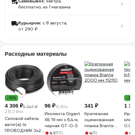
завтра,
Самовывоз:
бесплатно
, из 1 магазина
c 8 августа,
Курьером:
от 290 ₽
Расходные материалы
-19%
-33
4 306 ₽
96 ₽
341 ₽
1 32
5 347 ₽
15 ₽/м
215.3 ₽/м
Изолента Gigant
Крепежная
Квад
Силовой кабель
ХБ 19 мм х 6,4 м,
оцинкованная
клещ
ввгнг(a)-ls
черная GT-0-5
планка Brante
0.08
ПРОВОДНИК 3x2.5
2000 мм 112110
19-1
4.1
(50)
4
(8)
4.