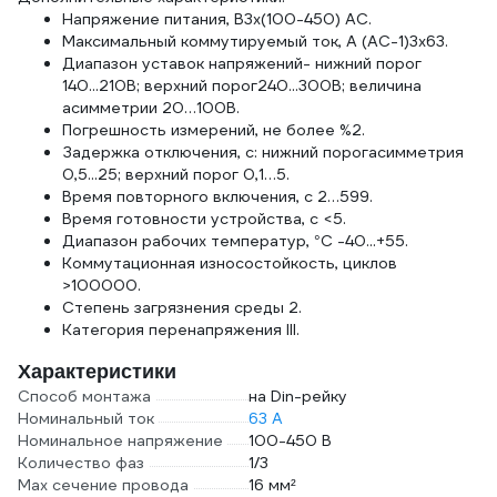
Напряжение питания, В3x(100-450) AC.
Максимальный коммутируемый ток, А (AC-1)3x63.
Диапазон уставок напряжений- нижний порог
140...210В; верхний порог240...300В; величина
асимметрии 20…100В.
Погрешность измерений, не более %2.
Задержка отключения, с: нижний порогасимметрия
0,5...25; верхний порог 0,1…5.
Время повторного включения, с 2…599.
Время готовности устройства, с <5.
Диапазон рабочих температур, °С -40...+55.
Коммутационная износостойкость, циклов
>100000.
Степень загрязнения среды 2.
Категория перенапряжения III.
Характеристики
Способ монтажа
на Din-рейку
Номинальный ток
63 А
Номинальное напряжение
100-450 В
Количество фаз
1/3
Max сечение провода
16 мм²