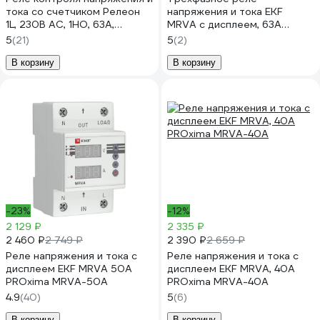
тока со счетчиком Релеон
напряжения и тока EKF
1L, 230В AC, 1НО, 63А,
MRVA с дисплеем, 63A
RV431823063
MRVA-3-63A-v2
5
(21)
5
(2)
В корзину
В корзину
-23%
-12%
2 129 ₽
2 335 ₽
2 460 ₽
2 390 ₽
2 749 ₽
2 659 ₽
Реле напряжения и тока с
Реле напряжения и тока с
дисплеем EKF MRVA 50A
дисплеем EKF MRVA, 40A
PROxima MRVA-50A
PROxima MRVA-40A
4.9
(40)
5
(6)
В корзину
В корзину