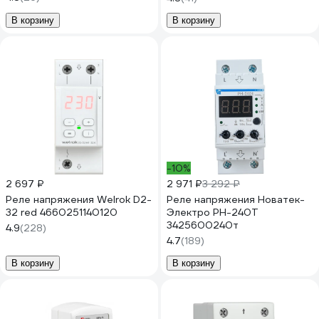
В корзину
В корзину
-10%
2 697 ₽
2 971 ₽
3 292 ₽
Реле напряжения Welrok D2-
Реле напряжения Новатек-
32 red 4660251140120
Электро РН-240Т
3425600240т
4.9
(228)
4.7
(189)
В корзину
В корзину