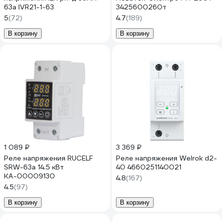
63а IVR21-1-63
3425600260т
5
(72)
4.7
(189)
В корзину
В корзину
1 089 ₽
3 369 ₽
Реле напряжения RUCELF
Реле напряжения Welrok d2-
SRW-63a 14.5 кВт
40 4660251140021
КА-00009130
4.8
(167)
4.5
(97)
В корзину
В корзину