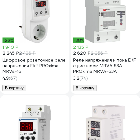
-22%
-28%
1 940 ₽
2 135 ₽
2 245 ₽
2 620 ₽
2 496 ₽
2 956 ₽
Цифровое розеточное реле
Реле напряжения и тока EKF
напряжения EKF PROxima
с дисплеем MRVA 63A
MRVs-16
PROxima MRVA-63A
4.9
(67)
3.2
(74)
В корзину
В корзину