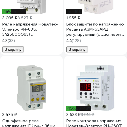
-14%
до -21%
до -15%
3 035 ₽
3 527 ₽
1 955 ₽
Реле напряжения НовАтек-
Блок защиты по напряжению
Электро РН-63tc
Ресанта АЗМ-63АРД
3425600063tc
регулируемый (с дисплеем)
61/22/31
4.3
(33)
4.4
(128)
В корзину
В корзину
-10%
до -18%
3 475 ₽
3 533 ₽
3 914 ₽
Однофазное реле
Реле контроля напряжения
напряжения IEK рн-д 36мм
Новатек-Электро РН-260Т