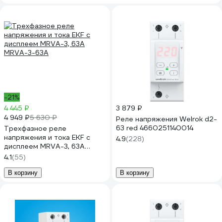
-21%
4 445 ₽
3 879 ₽
4 949 ₽
5 630 ₽
Реле напряжения Welrok d2-
63 red 4660251140014
Трехфазное реле
напряжения и тока EKF с
4.9
(228)
дисплеем MRVA-3, 63A
MRVA-3-63A
4.1
(55)
В корзину
В корзину