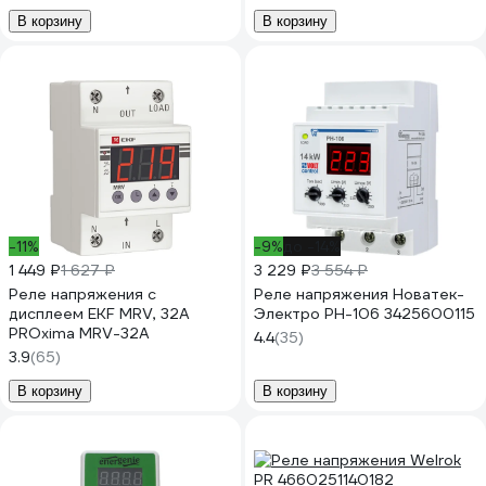
В корзину
В корзину
-11%
-9%
до -14%
1 449 ₽
1 627 ₽
3 229 ₽
3 554 ₽
Реле напряжения с
Реле напряжения Новатек-
дисплеем EKF MRV, 32A
Электро РН-106 3425600115
PROxima MRV-32A
4.4
(35)
3.9
(65)
В корзину
В корзину