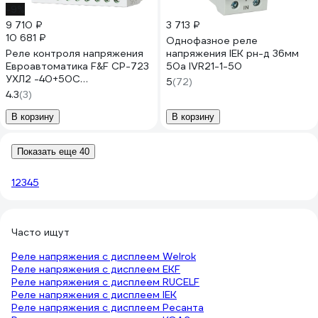
-9%
9 710 ₽
3 713 ₽
10 681 ₽
Однофазное реле
Реле контроля напряжения
напряжения IEK рн-д 36мм
Евроавтоматика F&F CP-723
50а IVR21-1-50
УХЛ2 -40+50С
5
(72)
EA04.009.019
4.3
(3)
В корзину
В корзину
Показать еще 40
1
2
3
4
5
Часто ищут
Реле напряжения с дисплеем Welrok
Реле напряжения с дисплеем EKF
Реле напряжения с дисплеем RUCELF
Реле напряжения с дисплеем IEK
Реле напряжения с дисплеем Ресанта