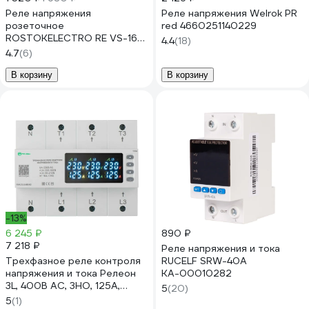
Реле напряжения
Реле напряжения Welrok PR
розеточное
red 4660251140229
ROSTOKELECTRO RE VS-16A
4.4
(18)
46-381
4.7
(6)
В корзину
В корзину
-13%
6 245 ₽
890 ₽
7 218 ₽
Реле напряжения и тока
Трехфазное реле контроля
RUCELF SRW-40A
напряжения и тока Релеон
КА-00010282
3L, 400В AC, 3НО, 125А,
5
(20)
RV423840092
5
(1)