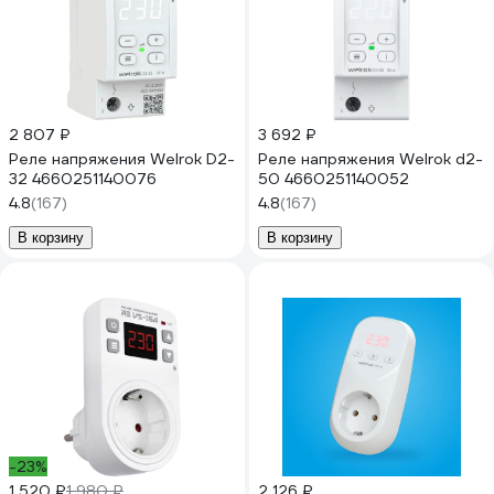
2 807 ₽
3 692 ₽
Реле напряжения Welrok D2-
Реле напряжения Welrok d2-
32 4660251140076
50 4660251140052
4.8
(167)
4.8
(167)
В корзину
В корзину
-23%
1 520 ₽
1 980 ₽
2 126 ₽