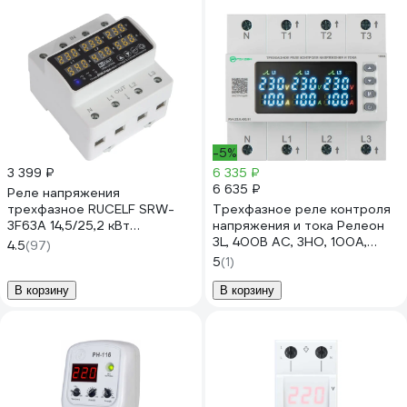
-5%
3 399 ₽
6 335 ₽
6 635 ₽
Реле напряжения
трехфазное RUCELF SRW-
Трехфазное реле контроля
3F63A 14,5/25,2 кВт
напряжения и тока Релеон
КА-00009131
3L, 400В AC, 3НО, 100А,
4.5
(97)
RV423840091
5
(1)
В корзину
В корзину