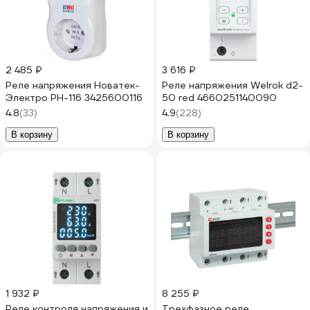
2 485 ₽
3 616 ₽
Реле напряжения Новатек-
Реле напряжения Welrok d2-
Электро РН-116 3425600116
50 red 4660251140090
4.8
(33)
4.9
(228)
В корзину
В корзину
1 932 ₽
8 255 ₽
Реле контроля напряжения и
Трехфазное реле