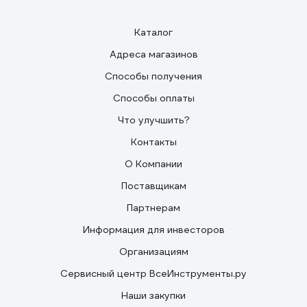
Практически идеальное реле для холодильника:
настраиваемое, пластик без запаха, внешне
Каталог
симпатичное.
Адреса магазинов
Способы получения
Способы оплаты
Что улучшить?
Контакты
О Компании
Поставщикам
Партнерам
Информация для инвесторов
Организациям
Сервисный центр ВсеИнструменты.ру
Наши закупки