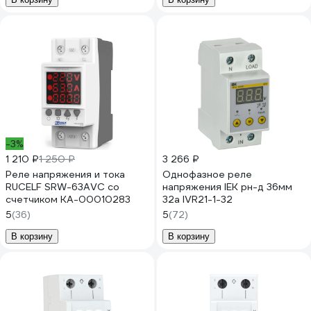
-3%
1 210 ₽
1 250 ₽
3 266 ₽
Реле напряжения и тока
Однофазное реле
RUCELF SRW-63AVC со
напряжения IEK рн-д 36мм
счетчиком КА-00010283
32а IVR21-1-32
5
(36)
5
(72)
В корзину
В корзину