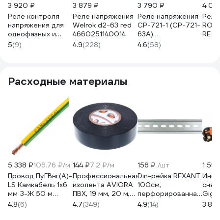
3 920 ₽
3 879 ₽
3 790 ₽
4 05
Реле контроля
Реле напряжения
Реле напряжения
Реле
напряжения для
Welrok d2-63 red
CP-721-1 (CP-721-
ROS
однофазных и
4660251140014
63A)
RE R
трехфазных сетей
Евроавтоматика
дисп
5
(9)
4.9
(228)
4.6
(58)
innel K5B1A-63A
F&F EA04.009.013
K5B1A-63
Расходные материалы
5 338 ₽
106.76 ₽/м
144 ₽
7.2 ₽/м
156 ₽
/шт
1 599
Провод ПуГВнг(А)-
Профессиональная
Din-рейка REXANT
Инст
LS Камкабель 1x6
изолента AVIORA
100см,
снят
мм З-Ж 50 м
ПВХ, 19 мм, 20 м,
перфорированная,
Giga
ГОСТ 221/
черная 305-030
оцинкованная 12-
GEP 
4.8
(6)
4.7
(349)
4.9
(14)
3.8
(1
Р12VШ1U0К000050М
8100