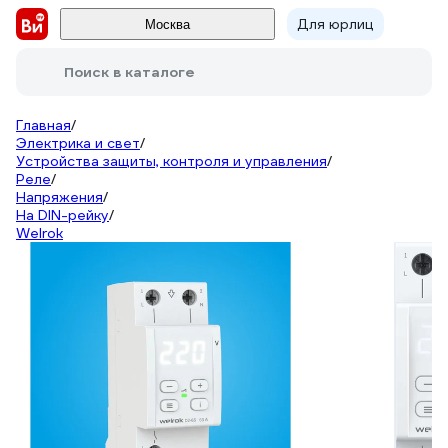
Для юрлиц
Москва
Поиск в каталоге
Главная
/
Электрика и свет
/
Устройства защиты, контроля и управления
/
Реле
/
Напряжения
/
На DIN-рейку
/
Welrok