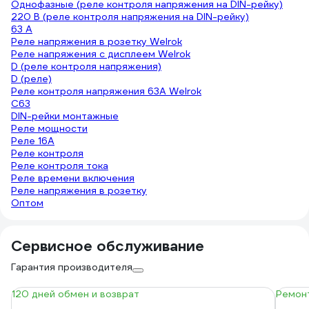
Однофазные (реле контроля напряжения на DIN-рейку)
220 В (реле контроля напряжения на DIN-рейку)
63 А
Реле напряжения в розетку Welrok
Реле напряжения с дисплеем Welrok
D (реле контроля напряжения)
D (реле)
Реле контроля напряжения 63А Welrok
С63
DIN-рейки монтажные
Реле мощности
Реле 16А
Реле контроля
Реле контроля тока
Реле времени включения
Реле напряжения в розетку
Оптом
Сервисное обслуживание
Гарантия производителя
120 дней обмен и возврат
Ремонт