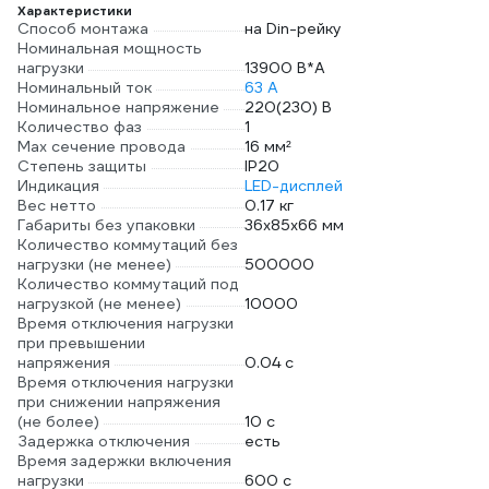
Характеристики
Способ монтажа
на Din-рейку
Номинальная мощность
нагрузки
13900 В*А
Номинальный ток
63 А
Номинальное напряжение
220(230) В
Количество фаз
1
Max сечение провода
16 мм²
Степень защиты
IP20
Индикация
LED-дисплей
Вес нетто
0.17 кг
Габариты без упаковки
36х85х66 мм
Количество коммутаций без
нагрузки (не менее)
500000
Количество коммутаций под
нагрузкой (не менее)
10000
Время отключения нагрузки
при превышении
напряжения
0.04 с
Время отключения нагрузки
при снижении напряжения
(не более)
10 с
Задержка отключения
есть
Время задержки включения
нагрузки
600 с