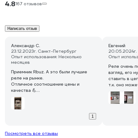
4.8
167 отзывов
Написать отзыв
Александр С.
Евгений
23.12.2023
г. Санкт-Петербург
20.05.2024
г
Опыт использования: Несколько
Опыт исполь
месяцев
Реле очень п
Приемник Rbuz. А это были лучшие
взгляд, его 
реле на рынке.
ставить в це
Отличное соотношение цены и
т.к. оно мож
качества 💪
бытовую техн
Выглядит отлично, работает на все
электроинстр
деньги!
чуть менее 1
Легко можно разобрать.
внимание тех
На работе теперь постоянно теперь
покупке - эт
1
буду ставить их.
напряжения, 
напряжения.
Посмотреть все отзывы