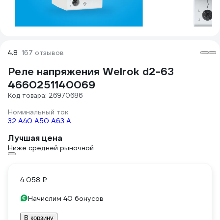
4.8
167 отзывов
Реле напряжения Welrok d2-63
4660251140069
Код товара: 26970686
Номинальный ток
32 А
40 А
50 А
63 А
Лучшая цена
Ниже средней рыночной
4 058 ₽
Начислим 40 бонусов
В корзину