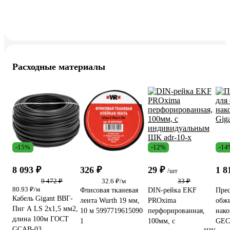
Расходные материалы
-15%
-12%
-14
8 093 ₽
326 ₽
29 ₽
1 8
/шт
9 472 ₽
32.6 ₽/м
33 ₽
80.93 ₽/м
Флисовая тканевая
DIN-рейка EKF
Прес
Кабель Gigant ВВГ-
лента Wurth 19 мм,
PROxima
обж
Пнг А LS 2x1,5 мм2,
10 м 5997719615090
перфорированная,
нако
длина 100м ГОСТ
1
100мм, с
GEC
GCAB-03