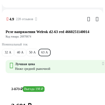
4.9
228 отзывов
Реле напряжения Welrok d2-63 red 4660251140014
Код товара: 26970674
Номинальный ток
32 А
40 А
50 А
63 А
Лучшая цена
Ниже средней рыночной
3 879 ₽
Выгода 198 ₽