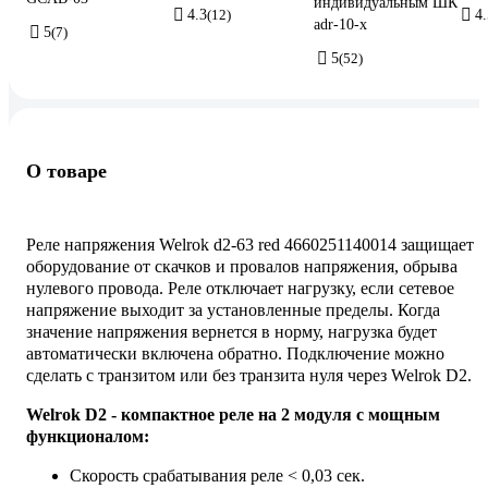
индивидуальным ШК
4.3
(12)
4.
adr-10-x
5
(7)
5
(52)
О товаре
Реле напряжения Welrok d2-63 red 4660251140014 защищает
оборудование от скачков и провалов напряжения, обрыва
нулевого провода. Реле отключает нагрузку, если сетевое
напряжение выходит за установленные пределы. Когда
значение напряжения вернется в норму, нагрузка будет
автоматически включена обратно. Подключение можно
сделать с транзитом или без транзита нуля через Welrok D2.
Welrok D2 - компактное реле на 2 модуля с мощным
функционалом:
Скорость срабатывания реле < 0,03 сек.