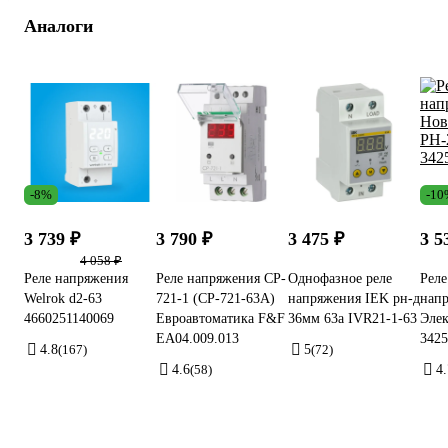
Аналоги
-8%
-10
3 739 ₽
3 790 ₽
3 475 ₽
3 5
4 058 ₽
Реле напряжения
Реле напряжения CP-
Однофазное реле
Реле
Welrok d2-63
721-1 (CP-721-63A)
напряжения IEK рн-д
напр
4660251140069
Евроавтоматика F&F
36мм 63а IVR21-1-63
Эле
EA04.009.013
3425
4.8
(167)
5
(72)
4.6
(58)
4.