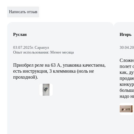
Написать отзыв
Руслан
Игорь
03.07.2025
г. Сарапул
30.04.2
Опыт использования: Менее месяца
Сложно
Приобрел реле на 63 А, упаковка качестаена,
полет 
есть инструкция, 3 клеммника (ноль не
как, д
проходной).
продаю
конкур
больша
надо н