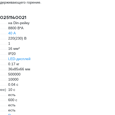
оддерживающего горение.
60251140021
на Din-рейку
8800 В*А
40 А
220(230) В
1
16 мм²
IP20
LED-дисплей
0.17 кг
36х85х66 мм
500000
10000
0.04 с
лее)
10 с
есть
600 с
есть
есть