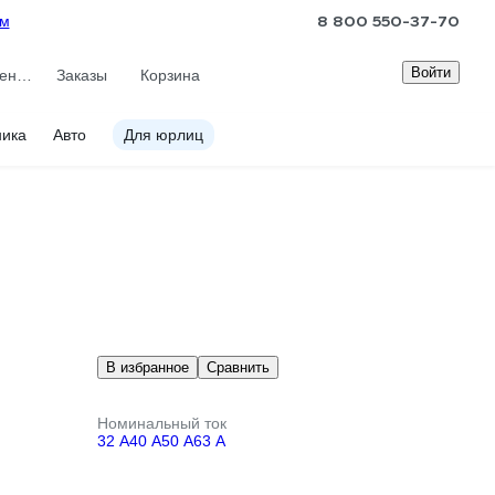
8 800 550-37-70
ам
Войти
Сравнение
Заказы
Корзина
ника
Авто
Для юрлиц
В избранное
Сравнить
Номинальный ток
32 А
40 А
50 А
63 А