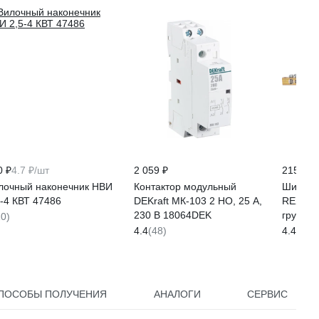
0 ₽
4.7 ₽/шт
2 059 ₽
215 ₽
лочный наконечник НВИ
Контактор модульный
Шина P
5-4 КВТ 47486
DEKraft МК-103 2 НО, 25 А,
REXANT
230 В 18064DEK
группы/
10)
11-237
4.4
(48)
4.4
(14)
ПОСОБЫ ПОЛУЧЕНИЯ
АНАЛОГИ
СЕРВИС