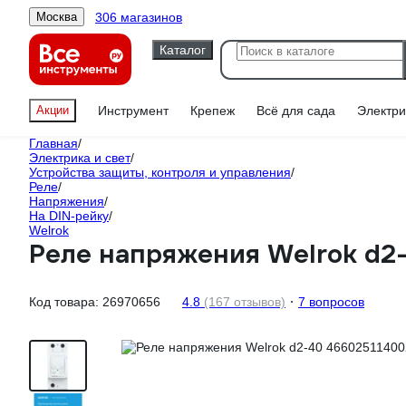
306 магазинов
Москва
Каталог
Акции
Инструмент
Крепеж
Всё для сада
Электри
Главная
/
Электрика и свет
/
Устройства защиты, контроля и управления
/
Реле
/
Напряжения
/
На DIN-рейку
/
Welrok
Реле напряжения Welrok d2
Код товара:
26970656
4.8
(167 отзывов)
7 вопросов