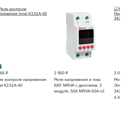
%
366 ₽
2 950 ₽
3 085 ₽
ле контроля напряжения
Реле напряжения и тока
Реле н
nel K1S1A-40
EKF MRVA с дисплеем, 2
Электр
модуля, 50A MRVA-50A-v2
342560
4.4
(35)