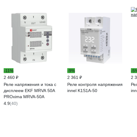
-11%
-9%
-5
2 460 ₽
2 361 ₽
2 
Реле напряжения и тока с
Реле контроля напряжения
Ре
дисплеем EKF MRVA 50A
innel K1S1A-50
in
PROxima MRVA-50A
4.9
(40)