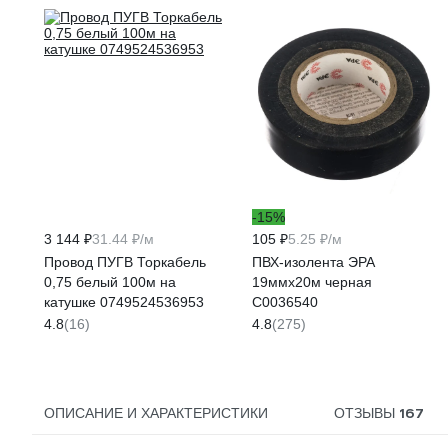
-15%
3 144 ₽
31.44 ₽/м
105 ₽
5.25 ₽/м
Провод ПУГВ Торкабель
ПВХ-изолента ЭРА
0,75 белый 100м на
19ммх20м черная
катушке 0749524536953
C0036540
4.8
(16)
4.8
(275)
167
ОПИСАНИЕ И ХАРАКТЕРИСТИКИ
ОТЗЫВЫ