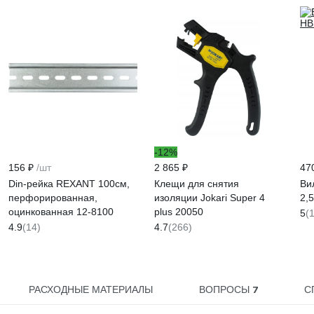
-12%
156 ₽
/шт
2 865 ₽
47
Din-рейка REXANT 100см,
Клещи для снятия
Ви
перфорированная,
изоляции Jokari Super 4
2,
оцинкованная 12-8100
plus 20050
5
(
4.9
(14)
4.7
(266)
7
РАСХОДНЫЕ МАТЕРИАЛЫ
ВОПРОСЫ
С