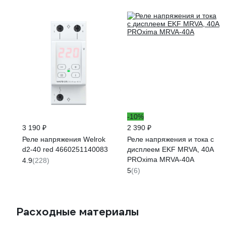
-10%
3 190 ₽
2 390 ₽
Реле напряжения Welrok
Реле напряжения и тока с
d2-40 red 4660251140083
дисплеем EKF MRVA, 40A
PROxima MRVA-40A
4.9
(228)
5
(6)
Расходные материалы