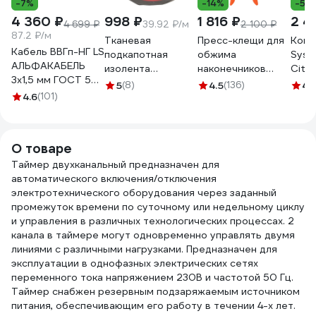
-7%
-14%
-5%
4 360 ₽
998 ₽
1 816 ₽
2 4
4 699 ₽
39.92 ₽/м
2 100 ₽
87.2 ₽/м
Тканевая
Пресс-клещи для
Конт
Кабель ВВГп-НГ LS
подкапотная
обжима
Syst
АЛЬФАКАБЕЛЬ
изолента
наконечников
City
3х1,5 мм ГОСТ 50
Terminator Izt
Gigant GECT-04
25a 
5
(8)
4.5
(136)
4.
м 05190
4.6
(101)
1925 fabric, 19мм х
C9C
25м, толщина
0,25мм 2000832
О товаре
Таймер двухканальный предназначен для
автоматического включения/отключения
электротехнического оборудования через заданный
промежуток времени по суточному или недельному циклу
и управления в различных технологических процессах. 2
канала в таймере могут одновременно управлять двумя
линиями с различными нагрузками. Предназначен для
эксплуатации в однофазных электрических сетях
переменного тока напряжением 230В и частотой 50 Гц.
Таймер снабжен резервным подзаряжаемым источником
питания, обеспечивающим его работу в течении 4-х лет.