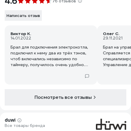
4.6
76 отзывов
Написать отзыв
Виктор К.
Олег С.
14.01.2022
29.11.2021
Брал для подключения электрокотла,
Брал на упра
подключил к нему два из трёх тэнов,
Справляется 
чтоб включались независимо по
специализир
таймеру, получилось очень удобно.
Управление 
Много настроек, можно настроить по
Нужно активи
часам и дням недели.
как, подсказа
Посмотреть все отзывы
duwi
Все товары бренда