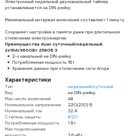
Электронный недельный двухканальный таймер
устанавливается на DIN-рейку.
Минимальный интервал включения составляет 1 минуту.
Сохраняет настройки в памяти даже при длительном
отключении электроэнергии.
Преимущества duwi суточный/недельный,
2х16А/3600Вт 25806 3
2-х канальный на DIN-рейку
Потребляемая мощность 1Вт
Хранения данных при отключении сети 4года
Характеристики
Тип
недельный/суточный
Вид
на DIN-рейку
Max число включений
48
Номинальное напряжение
220(230) В
Номинальный ток
32 А
Степень защиты
IP20
Потребляемая мощность
1 Вт
Max подключаемая
мощность
3.6 кВт