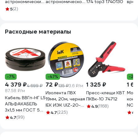
астрономический
астрономическое
174 top3 1740130
врем
16А 230В на DIN-
реле времени
nfc, 
5
(2)
рейку MTA-A-16
Finder c nfc, 2
16а, 
перекидых конт.
Ac/D
16а,
126
Расходные материалы
12A282300000
-7%
-47%
-29
4 379 ₽
72 ₽
1 325 ₽
1 6
4 699 ₽
135 ₽
3.6 ₽/м
87.58 ₽/м
Изолента ПВХ
Пресс-клещи КВТ
Моду
Кабель ВВГп-НГ LS
19мм, 20м, черная
ПКВк-10 74712
конт
АЛЬФАКАБЕЛЬ
IEK ИЭК UIZ-20-
NCH8
4.9
(1168)
3х1,5 мм ГОСТ 50
10-K02
2НО 
4.7
(225)
4.
м 05190
4.7
(99)
50Гц