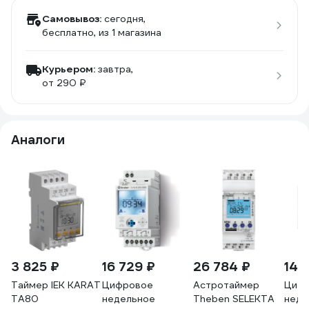
Самовывоз:
сегодня,
бесплатно
, из 1 магазина
Курьером:
завтра,
от 290 ₽
Аналоги
3 825 ₽
16 729 ₽
26 784 ₽
14 
Таймер IEK KARAT
Цифровое
Астротаймер
Циф
ТА80
недельное
Theben SELEKTA
неде