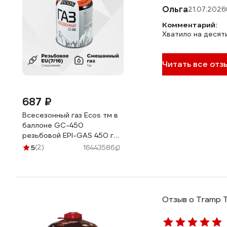
Ольга
21.07.2026
Комментарий:
Хватило на десят
Читать все отз
687 ₽
Всесезонный газ Ecos тм в
баллоне GC-450
резьбовой EPI-GAS 450 г
Корея 140541
5
(2)
16443586
Отзыв о Tramp