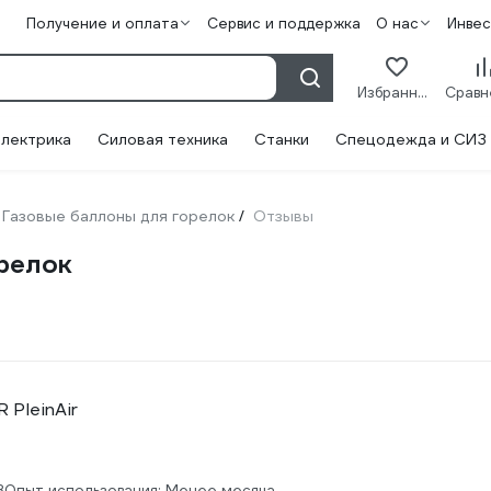
Получение и оплата
Сервис и поддержка
О нас
Инве
Избранное
лектрика
Силовая техника
Станки
Спецодежда и СИЗ
Газовые баллоны для горелок
Отзывы
/
орелок
 PleinAir
3
Опыт использования: Менее месяца