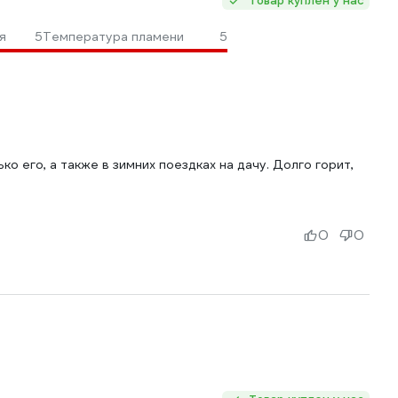
Товар куплен у нас
я
5
Температура пламени
5
о его, а также в зимних поездках на дачу. Долго горит,
0
0