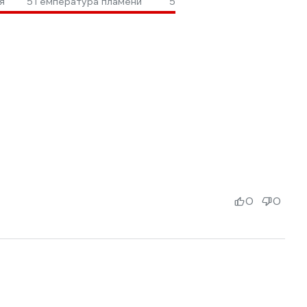
я
5
Температура пламени
5
0
0