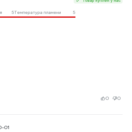
Товар куплен у нас
я
5
Температура пламени
5
0
0
0-01