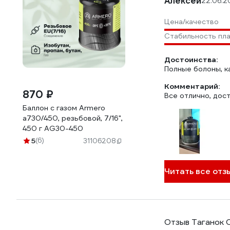
Алексей
22.06.2
Цена/качество
Стабильность пл
Достоинства:
Полные болоны, к
Комментарий:
870 ₽
Все отлично, дос
Баллон с газом Armero
a730/450, резьбовой, 7/16",
450 г AG30-450
5
(6)
31106208
Читать все отз
Отзыв Таганок О