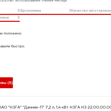
026
Опыт использования: Менее месяца
5
Эргономика
5
Качество изготовлени
амени
5
ак положено.
тавили быстро.
ывы (6)
АО "НЗГА" "Дачник-П" 7,2 л, 1,4 кВт НЗГА НЗ 22.00.00.0