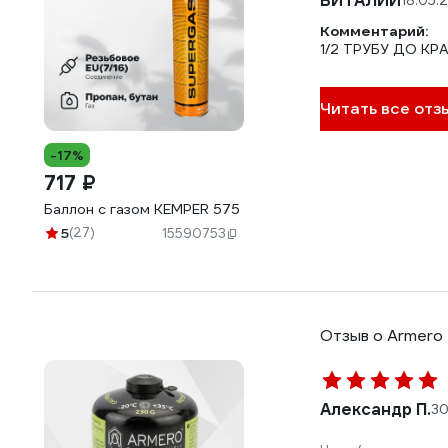
ВИТАЛИЙ
18.05.
Комментарий:
1/2 ТРУБУ ДО КР
Читать все отз
-17%
717 ₽
Баллон с газом KEMPER 575
5
(27)
15590753
Отзыв о Armero
Александр П.
30