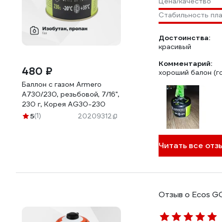
Цена/качество
Стабильность пл
Достоинства:
красивый
Комментарий:
480 ₽
хороший балон (г
Баллон с газом Armero
A730/230, резьбовой, 7/16",
230 г, Корея AG30-230
5
(1)
20209312
Читать все отзы
Отзыв о Ecos G