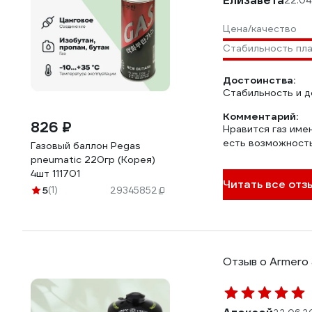
Елизавета
22.04
Цена/качество
Стабильность пл
Достоинства:
Стабильность и д
Комментарий:
826 ₽
Нравится газ имен
есть возможность
Газовый баллон Pegas
pneumatic 220гр (Корея)
4шт 111701
Читать все отзы
5
(1)
29345852
Отзыв о Armero