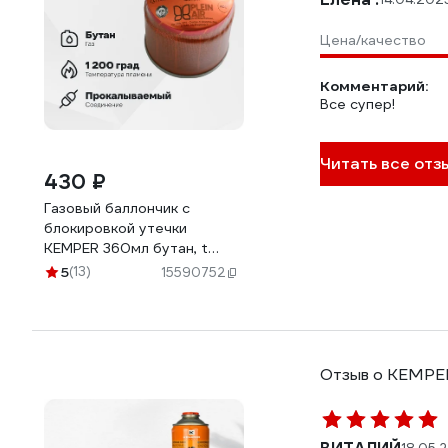
Цена/качество
Комментарий:
Все супер!
Читать все отзы
430 ₽
Газовый баллончик с
блокировкой утечки
KEMPER 360мл бутан, t
до1200°C(совместим с
5
(13)
15590752
1040A,KE2019) PL707
Отзыв о KEMPE