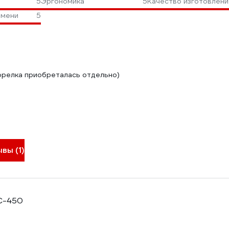
5
Эргономика
5
Качество изготовлени
амени
5
орелка приобреталась отдельно)
вы (1)
C-450