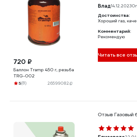
Влад
14.12.2023
Оп
Достоинства:
Хороший газ, кач
Комментарий:
Рекомендую
Читать все отз
720 ₽
Баллон Tramp 450 г, резьба
TRG-002
5
(8)
26599082
Отзыв Газовый б