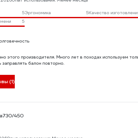
.2026
Опыт использования: Менее месяца
5
Эргономика
5
Качество изготовлени
амени
5
олговечность
но этого производителя. Много лет в походах используем тольк
 заправлять балон повторно.
вы (1)
 a730/450