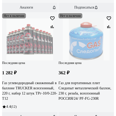
Аналоги
Подписаться
Нет в наличии
Нет в наличии
Последняя цена
Последняя цена
1 282 ₽
362 ₽
Газ углеводородный сжиженный в
Газ для портативных плит
баллоне TRUCKER всесезонный,
Следопыт металлический баллон,
220 г, набор 12 штук ТРг-10/0-220-
230 г, резьба, всесезонный
Т12
РОССИЯ/24/ PF-FG-230R
4.4
(12)