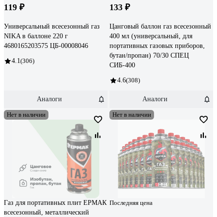
119 ₽
133 ₽
Универсальный всесезонный газ
Цанговый баллон газ всесезонный
NIKA в баллоне 220 г
400 мл (универсальный, для
4680165203575 ЦБ-00008046
портативных газовых приборов,
бутан/пропан) 70/30 СПЕЦ
4.1
(306)
СИБ-400
4.6
(308)
Аналоги
Аналоги
Нет в наличии
Нет в наличии
Газ для портативных плит ЕРМАК
Последняя цена
всесезонный, металлический