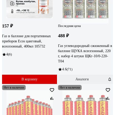
157 ₽
Последняя цена
488 ₽
Газ в баллоне для портативных
приборов Ecos цанговый,
Газ углеводородный сжиженный в
всесезонный, 400мл 105732
баллоне ЩУКА всесезонный, 220
4
(6)
г, набор 4 штуки ЩКг-10/0-220-
Т04
4.6
(71)
В корзину
Аналоги
Нет в наличии
Нет в наличии