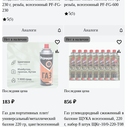
230 г, резьба, всесезонный PF-FG-
резьба, всесезонный PF-FG-600
230
5
(5)
5
(5)
Аналоги
Аналоги
Нет в наличии
Нет в наличии
Последняя цена
Последняя цена
183 ₽
856 ₽
Газ для портативных плит/
Газ углеводородный сжиженный в
универсальный/металлический
баллоне ЩУКА всесезонный, 220
баллон 220 гр, цанг/всесезонный
г, набор 8 штук ЩКг-10/0-220-Т08