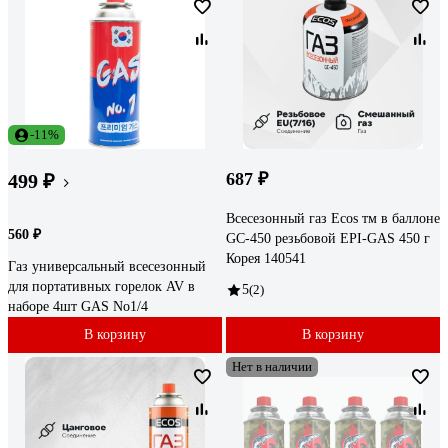
-11%
687 ₽
499 ₽
Всесезонный газ Ecos тм в баллоне
560 ₽
GC-450 резьбовой EPI-GAS 450 г
Корея 140541
Газ универсальный всесезонный
для портативных горелок AV в
5
(2)
наборе 4шт GAS No1/4
В корзину
В корзину
Нет в наличии