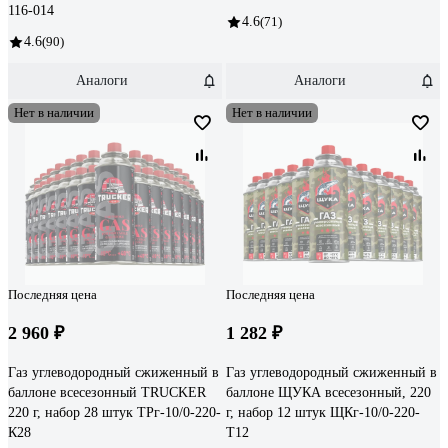
116-014
4.6
(71)
4.6
(90)
Аналоги
Аналоги
Нет в наличии
Нет в наличии
Последняя цена
Последняя цена
2 960 ₽
1 282 ₽
Газ углеводородный сжиженный в
Газ углеводородный сжиженный в
баллоне всесезонный TRUCKER
баллоне ЩУКА всесезонный, 220
220 г, набор 28 штук ТРг-10/0-220-
г, набор 12 штук ЩКг-10/0-220-
К28
Т12