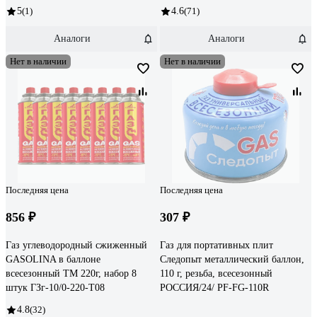
5
(1)
4.6
(71)
Аналоги
Аналоги
Нет в наличии
Нет в наличии
Последняя цена
Последняя цена
856 ₽
307 ₽
Газ углеводородный сжиженный
Газ для портативных плит
GASOLINA в баллоне
Следопыт металлический баллон,
всесезонный ТМ 220г, набор 8
110 г, резьба, всесезонный
штук ГЗг-10/0-220-Т08
РОССИЯ/24/ PF-FG-110R
4.8
(32)