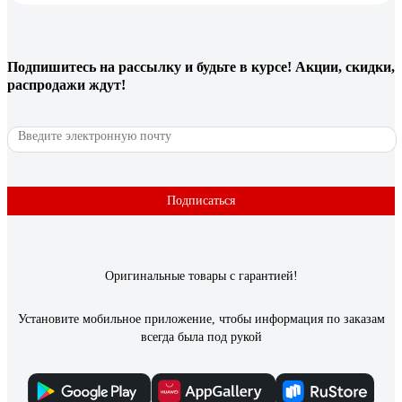
Цена, объём.
Подпишитесь
на рассылку
и будьте в курсе! Акции, скидки,
88 отзывов
распродажи ждут!
Отзыв о НАШ ГАЗ NG-220
Руслан
01.03.2025
Горит стабильно, не чихает. Если кому надо для
Подписаться
туристической плитки, то подходит по размеру.
Оригинальные товары с гарантией!
Установите мобильное приложение, чтобы информация по заказам
всегда была под рукой