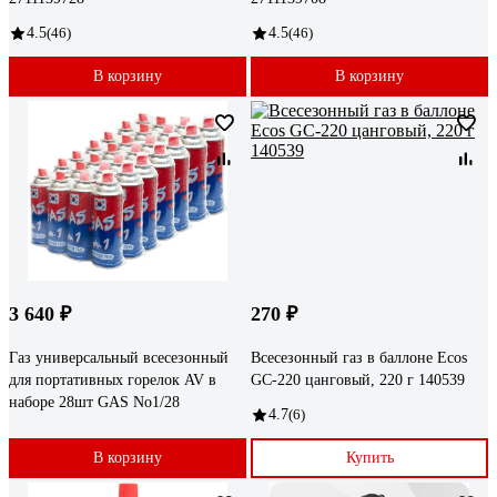
4.5
(46)
4.5
(46)
В корзину
В корзину
3 640 ₽
270 ₽
Газ универсальный всесезонный
Всесезонный газ в баллоне Ecos
для портативных горелок AV в
GC-220 цанговый, 220 г 140539
наборе 28шт GAS No1/28
4.7
(6)
В корзину
Купить