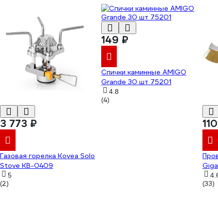
149 ₽
Спички каминные AMIGO
Grande 30 шт 75201
4.8
(4)
3 773 ₽
110
Газовая горелка Kovea Solo
Про
Stove KB-0409
Giga
5
4.
(2)
(33)