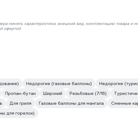
лера менять характеристики, внешний вид, комплектацию товара и м
ой офертой
дование)
Недорогие (газовые баллоны)
Недорогие (турис
Пропан-бутан
Широкий
Резьбовые (7/16)
Туристиче
в
Для гриля
Газовые баллоны для мангала
Сменные ка
ны для горелок)