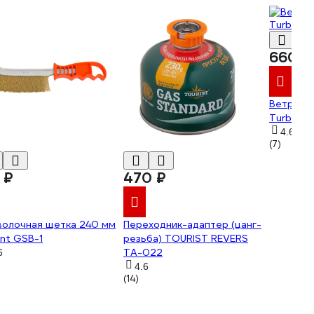
660 ₽
Ветроза
Turbojet
4.6
(7)
 ₽
470 ₽
волочная щетка 240 мм
Переходник-адаптер (цанг-
nt GSB-1
резьба) TOURIST REVERS
TA-022
6
4.6
(14)