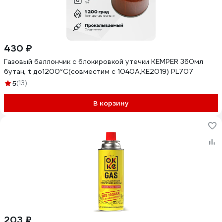
430 ₽
Газовый баллончик с блокировкой утечки KEMPER 360мл
бутан, t до1200°C(совместим с 1040A,KE2019) PL707
5
(13)
В корзину
203 ₽