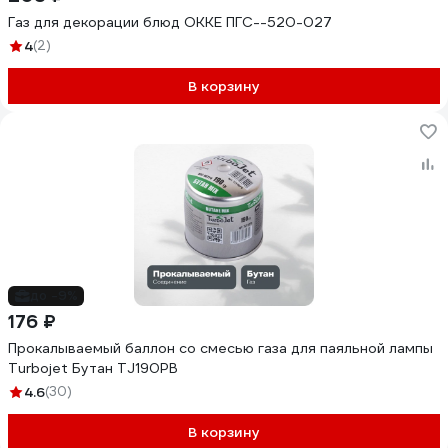
Газ для декорации блюд OKKE ПГС--520-027
4
(2)
В корзину
до -9%
176 ₽
Прокалываемый баллон со смесью газа для паяльной лампы
Turbojet Бутан TJ190PB
4.6
(30)
В корзину