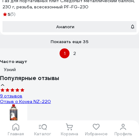
Газ для портативных плит Следопыт металлический баллон,
230 г, резьба, всесезонный PF-FG-230
5
(5)
Аналоги
Показать еще 35
1
2
Часто ищут
Узкий
Популярные отзывы
9 отзывов
Отзыв о Kovea NZ-220
Антонов Сергей Владимирович
Главная
Каталог
Корзина
Избранное
Профиль
18.06.2017