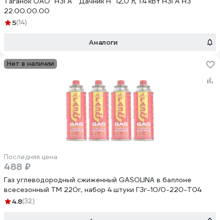
Таганок ОАО "НЗГА" "Дачник Н" 12,0 л, 1.4 кВт НЗГА НЗ
22.00.00.00
5
(14)
Аналоги
Нет в наличии
Последняя цена
488 ₽
Газ углеводородный сжиженный GASOLINA в баллоне
всесезонный ТМ 220г, набор 4 штуки ГЗг-10/0-220-Т04
4.8
(32)