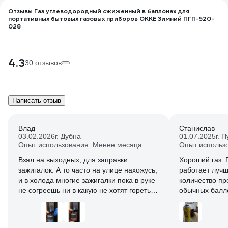
Отзывы Газ углеводородный сжиженный в баллонах для
портативных бытовых газовых приборов OKKE Зимний ПГП-520-
028
4.3
30 отзывов
Написать отзыв
Влад
Станислав
03.02.2026
г. Дубна
01.07.2025
г. 
Опыт использования: Менее месяца
Опыт использ
Взял на выходных, для заправки
Хороший газ. 
зажигалок. А то часто на улице нахожусь,
работает лучш
и в холода многие зажигалки пока в руке
количество пр
не согреешь ни в какую не хотят гореть.
обычных балл
Заправил этот газ (единственное
проминается с
переходник у меня отдельный валялся).
проминаются 
Так вот сегодня весь день на морозе
расчитаны на 