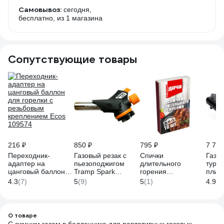
Самовывоз:
сегодня,
бесплатно
, из 1 магазина
Сопутствующие товары
216 ₽
850 ₽
795 ₽
7 733
Переходник-
Газовый резак с
Спички
Газо
адаптер на
пьезоподжигом
длительного
тури
цанговый баллон
Tramp Spark
горения
плита
для горелки с
14x10.5x4.2 TRG-
СОЮЗГРИЛЬ Дача
пьез
4.3
(7)
5
(9)
5
(1)
4.9
(2
резьбовым
051
D-F09
Fores
креплением Ecos
чехл
109574
О товаре