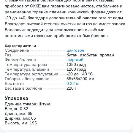
С зимним газом в баллончике для портативных газовых
приборов от ОККЕ вам гарантировано чистое, стабильное и
равномерное горение пламени конической формы даже от
-20 до +40, благодаря дополнительной очистке газа от воды.
Благодаря высокой степени очистки наш газ не имеет запаха.
Баллончик подходит для использования с любыми
портативными газовыми приборами любых брендов.
Характеристики
Соединение
цанговое
Газ
бутан, изобутан, пропан
Форма баллона
широкий
Температура нагрева
1350 град
Температура пламени
1200 град
Температура эксплуатации
-20 до +40 °С
Габариты без упаковки
65х65х200 мм
Вес нетто
0.22 кг
Вес газа в баллоне
220 г
Упаковка
Единица товара: Штука
Вес, кг: 0.32
Длина, мм: 65
Ширина, мм: 65
Высота, мм: 195