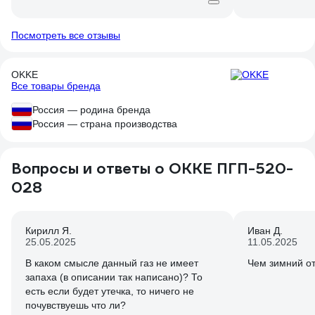
-24градуса, ни разу зажигалка не
чем бутановые
подвела. Каждый раз отлично
срабатывал, зажигалку греть не
Посмотреть все отзывы
приходилось. Еще когда только заправил,
попробовал. Пламя на средней
OKKE
мощности было больше чем у
Все товары бренда
аналогичной зажигалки на другом газе,
причем вторая зажигалка была
Россия — родина бренда
выкручена на максимум. Фото приложил,
Россия — страна производства
красная зажигалка на другом газе
выкручена на максимум. Синяя на этом
газе, мощность по середине.
Вопросы и ответы о OKKE ПГП-520-
028
Кирилл Я.
Иван Д.
25.05.2025
11.05.2025
В каком смысле данный газ не имеет
Чем зимний от
запаха (в описании так написано)? То
есть если будет утечка, то ничего не
почувствуешь что ли?