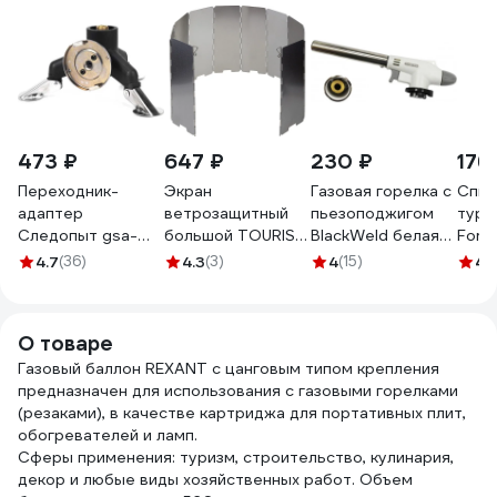
473 ₽
647 ₽
230 ₽
176
Переходник-
Экран
Газовая горелка с
Спич
адаптер
ветрозащитный
пьезоподжигом
тури
Следопыт gsa-
большой TOURIST
BlackWeld белая
Fore
05",
«Дружба» в чехле
112822
8.5 
4.7
(36)
4.3
(3)
4
(15)
4.
горизонтальный,
ДА-991
936
цанговая резьба,
тренога PF-GSA-
О товаре
05
Газовый баллон REXANT с цанговым типом крепления
предназначен для использования с газовыми горелками
(резаками), в качестве картриджа для портативных плит,
обогревателей и ламп.
Сферы применения: туризм, строительство, кулинария,
декор и любые виды хозяйственных работ. Объем