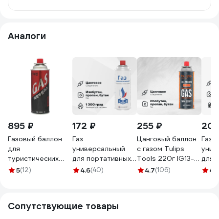
Аналоги
895 ₽
172 ₽
255 ₽
206
Газовый баллон
Газ
Цанговый баллон
Газ
для
универсальный
с газом Tulips
унив
туристических
для портативных
Tools 220г IG13-
для 
плит BlackWeld
газовых приборов
220
газо
5
(12)
4.6
(40)
4.7
(106)
4.
(4шт) 111701
MARCON GAZ.UN
IRFI
всес
Сопутствующие товары