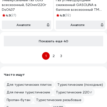
Универсальный газ ODIS
Газ углеводородный
всесезонный, 520мл/220г
сжиженный GASOLINA в
Ds0437
баллоне всесезонный ТМ
220г, набор 12 штук
4.9
(21)
4.8
(32)
ГЗг-10/0-220-Т12
Аналоги
Аналоги
Показать еще 40
1
2
3
Часто ищут
Для туристических плиток
Туристические (походные)
Для печки туристические
Туристические 220 г
Пропан-бутан
Туристические резьбовые