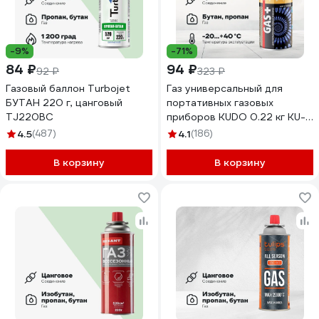
-9%
-71%
84 ₽
94 ₽
92 ₽
323 ₽
Газовый баллон Turbojet
Газ универсальный для
БУТАН 220 г, цанговый
портативных газовых
TJ220BC
приборов KUDO 0.22 кг KU-
H403
4.5
(487)
4.1
(186)
В корзину
В корзину