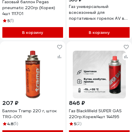
560 ₽
Газовый баллон Pegas
Газ универсальный
pneumatic 220гр (Корея)
всесезонный для
4шт 111701
портативных горелок AV в
5
(1)
наборе 4шт GAS No1/4
В корзину
В корзину
207 ₽
846 ₽
Баллон Tramp 220 г, шток
Газ BlackWeld SUPER GAS
TRG-001
220гр.Корея/4шт 144195
4.8
(5)
5
(2)