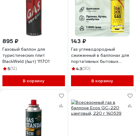
895 ₽
143 ₽
Газовый баллон для
Газ углеводородный
туристических плит
сжиженный в баллонах для
BlackWeld (4шт) 111701
портативных бытовых
газовых приборов OKKE
5
(12)
4.3
(30)
Зимний ПГП-520-028
В корзину
В корзину