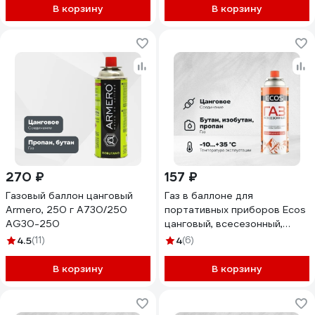
В корзину
В корзину
270 ₽
157 ₽
Газовый баллон цанговый
Газ в баллоне для
Armero, 250 г А730/250
портативных приборов Ecos
AG30-250
цанговый, всесезонный,
400мл 105732
4.5
(11)
4
(6)
В корзину
В корзину