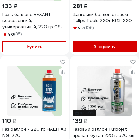
133 ₽
281 ₽
Газ в баллоне REXANT
Цанговый баллон с газом
всесезонный,
Tulips Tools 220г IG13-220
универсальный, 220 гр 09-
4.7
(106)
1414
4.6
(85)
Купить
В корзину
до -9%
110 ₽
139 ₽
Газ баллон - 220 гр НАШ ГАЗ
Газовый баллон Turbojet
NG-220
пропан-бутан 220 г, 520 мл