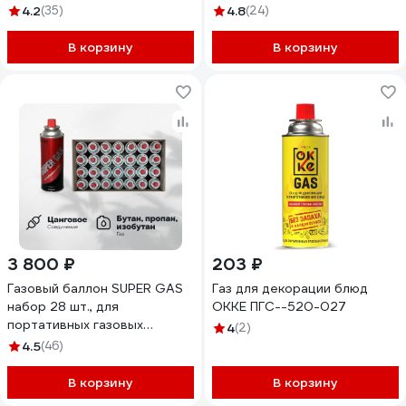
всесезоный 10601
4.2
(35)
4.8
(24)
В корзину
В корзину
3 800 ₽
203 ₽
Газовый баллон SUPER GAS
Газ для декорации блюд
набор 28 шт., для
OKKE ПГС--520-027
портативных газовых
4
(2)
приборов, всесезонный,
4.5
(46)
цанговый, пр-во Ю.Корея,
арт. 2711139728
В корзину
В корзину