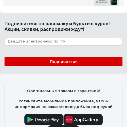
Владимир
26.08.2019
Подпишитесь
на рассылку
и будьте в курсе!
Цена, объём.
Акции, скидки, распродажи ждут!
88 отзывов
Отзыв о НАШ ГАЗ NG-220
Подписаться
Руслан
01.03.2025
Горит стабильно, не чихает. Если кому надо для
туристической плитки, то подходит по размеру.
Оригинальные товары с гарантией!
Установите мобильное приложение, чтобы
информация по заказам всегда была под рукой