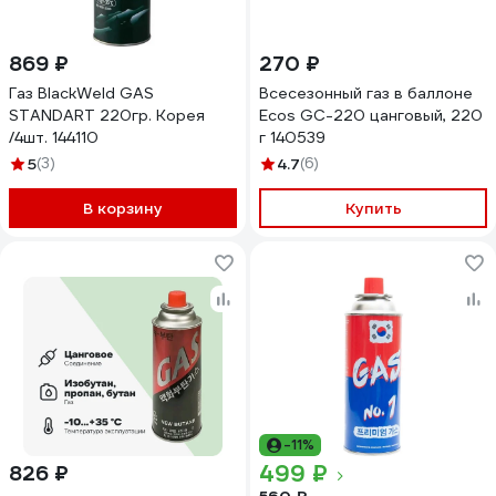
869 ₽
270 ₽
Газ BlackWeld GAS
Всесезонный газ в баллоне
STANDART 220гр. Корея
Ecos GC-220 цанговый, 220
/4шт. 144110
г 140539
5
(3)
4.7
(6)
В корзину
Купить
-11%
499 ₽
826 ₽