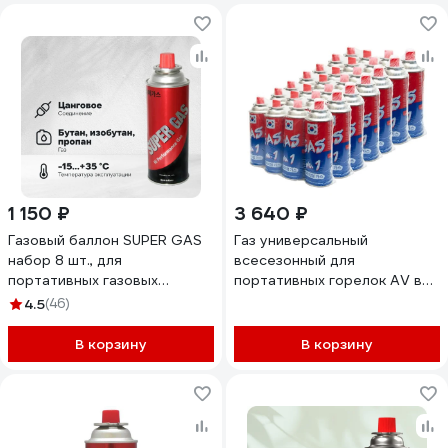
1 150 ₽
3 640 ₽
Газовый баллон SUPER GAS
Газ универсальный
набор 8 шт., для
всесезонный для
портативных газовых
портативных горелок AV в
приборов, всесезонный,
наборе 28шт GAS No1/28
4.5
(46)
цанговый, пр-во Ю.Корея,
арт. 2711139708
В корзину
В корзину