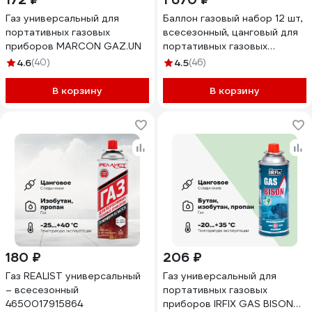
Газ универсальный для
Баллон газовый набор 12 шт,
портативных газовых
всесезонный, цанговый для
приборов MARCON GAZ.UN
портативных газовых
приборов SUPER GAS
4.6
(40)
4.5
(46)
2711139712
В корзину
В корзину
180 ₽
206 ₽
Газ REALIST универсальный
Газ универсальный для
– всесезонный
портативных газовых
4650017915864
приборов IRFIX GAS BISON