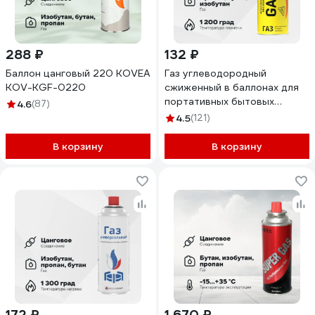
288 ₽
132 ₽
Баллон цанговый 220 KOVEA
Газ углеводородный
KOV-KGF-0220
сжиженный в баллонах для
портативных бытовых
4.6
(87)
газовых приборов OKKE
4.5
(121)
Всесезонный ПГП-520-029
В корзину
В корзину
172 ₽
1 670 ₽