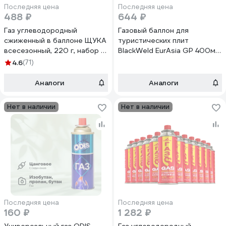
Последняя цена
Последняя цена
488 ₽
644 ₽
Газ углеводородный
Газовый баллон для
сжиженный в баллоне ЩУКА
туристических плит
всесезонный, 220 г, набор 4
BlackWeld EurAsia GP 400мл
штуки ЩКг-10/0-220-Т04
(4 шт) 111705
4.6
(71)
Аналоги
Аналоги
Нет в наличии
Нет в наличии
Последняя цена
Последняя цена
160 ₽
1 282 ₽