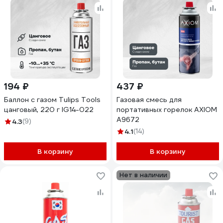
194 ₽
437 ₽
Баллон с газом Tulips Tools
Газовая смесь для
цанговый, 220 г IG14-022
портативных горелок AXIOM
A9672
4.3
(9)
4.1
(14)
В корзину
В корзину
Нет в наличии