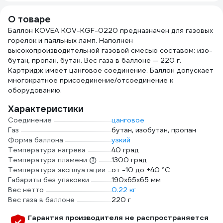
цанговая резьба,
6927595749777
тренога PF-GSA-
О товаре
05
Баллон KOVEA KOV-KGF-0220 предназначен для газовых
горелок и паяльных ламп. Наполнен
высокопроизводительной газовой смесью составом: изо-
бутан, пропан, бутан. Вес газа в баллоне — 220 г.
Картридж имеет цанговое соединение. Баллон допускает
многократное присоединение/отсоединение к
оборудованию.
Характеристики
Соединение
цанговое
Газ
бутан, изобутан, пропан
Форма баллона
узкий
Температура нагрева
40 град
Температура пламени
1300 град
Температура эксплуатации
от -10 до +40 °С
Габариты без упаковки
190x65x65 мм
Вес нетто
0.22 кг
Вес газа в баллоне
220 г
Гарантия производителя не распространяется