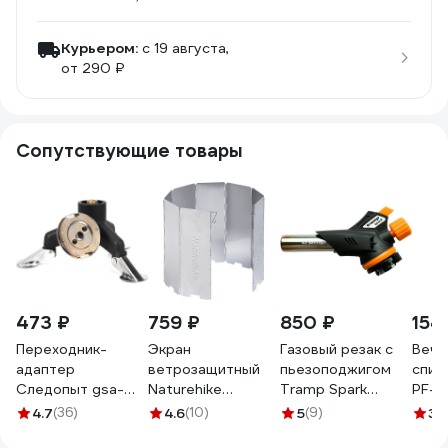
Курьером:
c 19 августа,
от 290 ₽
Сопутствующие товары
473 ₽
759 ₽
850 ₽
154
Переходник-
Экран
Газовый резак с
Вечн
адаптер
ветрозащитный
пьезоподжигом
спич
Следопыт gsa-
Naturehike
Tramp Spark
PF-F
05",
NH20CJ008 10
14x10.5x4.2 TRG-
4.7
(36)
4.6
(10)
5
(9)
3.
горизонтальный,
секций
051