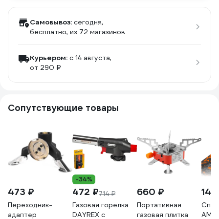
Самовывоз:
сегодня,
бесплатно
, из 72 магазинов
Курьером:
c 14 августа,
от 290 ₽
Сопутствующие товары
-34%
473 ₽
472 ₽
660 ₽
149
714 ₽
Переходник-
Газовая горелка
Портативная
Спич
адаптер
DAYREX с
газовая плитка
AMIG