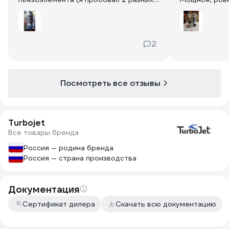
газа). На горячую поджигается. От
Пъезоподжиг 
открытого пламени поджигается
самое с зажи
легко в любом состоянии, если сразу
этого заправ
не давать полную мощность. Взвесил
типа KUDO и т
2
баллон в начале использования без
горит, кроме 
колпачка - 311 грамм ( у конкурента
то со срывами
примерно столько же - 311). Сколько
солидно.
весит пустой пока не знаю, проверим.
Посмотреть все отзывы
Turbojet
Все товары бренда
Россия — родина бренда
Россия — страна производства
Документация
Сертификат дилера
Скачать всю документацию