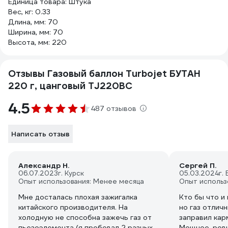
Единица товара: Штука
Вес, кг: 0.33
Длина, мм: 70
Ширина, мм: 70
Высота, мм: 220
Отзывы Газовый баллон Turbojet БУТАН
220 г, цанговый TJ220BC
4.5
487 отзывов
Написать отзыв
Александр Н.
Сергей П.
06.07.2023
г. Курск
05.03.2024
г.
Опыт использования: Менее месяца
Опыт использ
Мне досталась плохая зажигалка
Кто бы что и 
китайского производителя. На
но газ отличн
холодную не способна зажечь газ от
заправил кар
пьезоэлемента (я пробовал 2 разных
Мощное, ровн