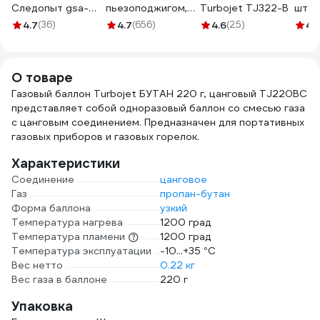
Следопыт gsa-
пьезоподжигом,
Turbojet TJ322-B
шт 7
05",
-42 628878
4.7
(36)
4.7
(656)
4.6
(25)
4.
горизонтальный,
цанговая резьба,
тренога PF-GSA-
О товаре
05
Газовый баллон Turbojet БУТАН 220 г, цанговый TJ220BC
представляет собой одноразовый баллон со смесью газа
с цанговым соединением. Предназначен для портативных
газовых приборов и газовых горелок.
Характеристики
Соединение
цанговое
Газ
пропан-бутан
Форма баллона
узкий
Температура нагрева
1200 град
Температура пламени
1200 град
Температура эксплуатации
-10...+35 °С
Вес нетто
0.22 кг
Вес газа в баллоне
220 г
Упаковка