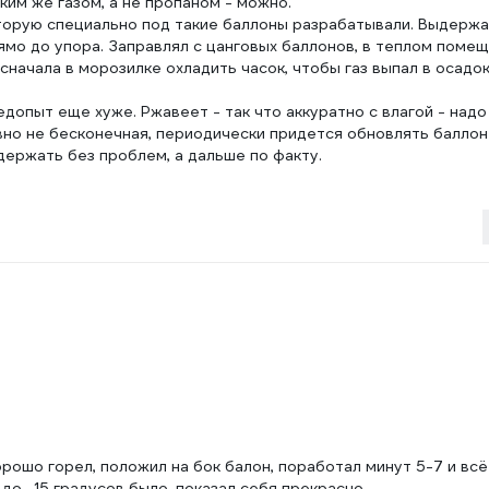
ким же газом, а не пропаном - можно.
оторую специально под такие баллоны разрабатывали. Выдерж
рямо до упора. Заправлял с цанговых баллонов, в теплом поме
сначала в морозилке охладить часок, чтобы газ выпал в осадо
ледопыт еще хуже. Ржавеет - так что аккуратно с влагой - надо
явно не бесконечная, периодически придется обновлять баллон
ыдержать без проблем, а дальше по факту.
орошо горел, положил на бок балон, поработал минут 5-7 и всё
до -15 градусов было, показал себя прекрасно