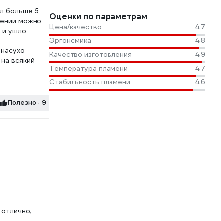
ал больше 5
Оценки по параметрам
щении можно
Цена/качество
4.7
к и ушло
Эргономика
4.8
 насухо
Качество изготовления
4.9
 на всякий
Температура пламени
4.7
Стабильность пламени
4.6
Полезно · 9
 отлично,