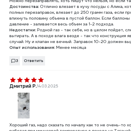
Можно перезаправлять, хоть пишут что нельзя, но если та
Достоинства:
Отлично влезает в кучу посуды с Алика, к
полных перезаправок, влезает до 250 грамм газа, если п
впихнуть половину объема в пустой баллон. Если баллоны 
давление - заливается весь объем за 1-2 подхода.
Недостатки:
Родной газ - так себе, но в целом пойдет, с
вытирать. А в походе влага везде - так что конструкция 
случай. Ну и клапан не вечный. Заправок 10-20 должен в
Опыт использования:
Менее месяца
3
Ответить
Дмитрий Р.
14.03.2025
Хороший газ, надо сказать по началу как то не очень-то х
работал при минусовой температуре в походе на Таганай 