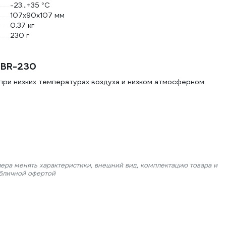
-23...+35 °С
107x90x107 мм
0.37 кг
230 г
TBR-230
при низких температурах воздуха и низком атмосферном
лера менять характеристики, внешний вид, комплектацию товара и
убличной офертой