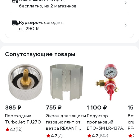
бесплатно
, из 2 магазинов
Курьером:
сегодня,
от 290 ₽
Сопутствующие товары
385 ₽
755 ₽
1 100 ₽
154
Переходник
Экран для защиты
Редуктор
Вечн
TurboJet TJ270
газовых плит от
пропановый
спич
ветра REXANT
БПО-5М LR-137A
PF-F
4.1
(12)
Щит 12-4160
Сварог 94478
4.7
(7)
4.7
(105)
3.