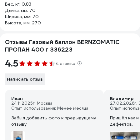
Вес, кг: 0.83
Длина, мм: 70
Ширина, мм: 70
Высота, мм: 270
Отзывы Газовый баллон BERNZOMATIC
ПРОПАН 400 г 336223
4.5
4 отзыва
Написать отзыв
Иван
Владимир
24.11.2025
г. Москва
27.02.2026
г.
Опыт использования: Менее месяца
Опыт использ
Забыл добавить фото к предыдущему
Пришёл как и 
отзыву
дефектов.