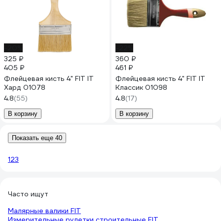
-20%
-22%
325 ₽
360 ₽
405 ₽
461 ₽
Флейцевая кисть 4" FIT IT
Флейцевая кисть 4" FIT IT
Хард 01078
Классик 01098
4.8
(55)
4.8
(17)
В корзину
В корзину
Показать еще 40
1
2
3
Часто ищут
Малярные валики FIT
Измерительные рулетки строительные FIT