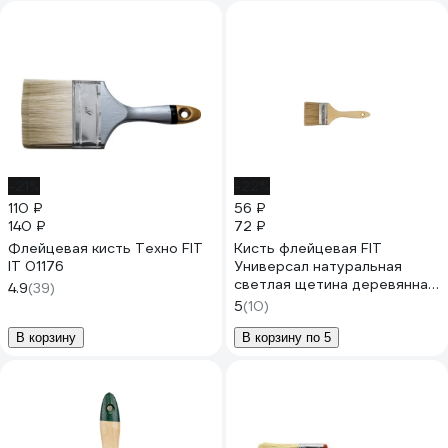
-21%
-22%
110 ₽
56 ₽
140 ₽
72 ₽
Флейцевая кисть Техно FIT
Кисть флейцевая FIT
IT 01176
Универсал натуральная
светлая щетина деревянная
4.9
(39)
ручка 1" 25 мм 01043
5
(10)
В корзину
В корзину по 5