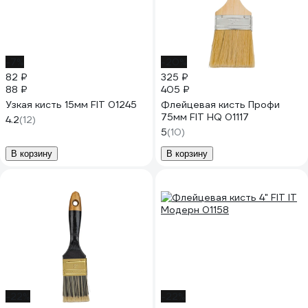
-7%
-20%
82 ₽
325 ₽
88 ₽
405 ₽
Узкая кисть 15мм FIT 01245
Флейцевая кисть Профи
75мм FIT HQ 01117
4.2
(12)
5
(10)
В корзину
В корзину
-22%
-22%