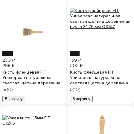
-23%
-21%
230 ₽
159 ₽
298 ₽
202 ₽
Кисть флейцевая FIT
Кисть флейцевая FIT
Универсал натуральная
Универсал натуральная
светлая щетина деревянная
светлая щетина деревянная
ручка 4" 100 мм 01048
ручка 3" 75 мм 01047
5
(10)
5
(10)
В корзину
В корзину