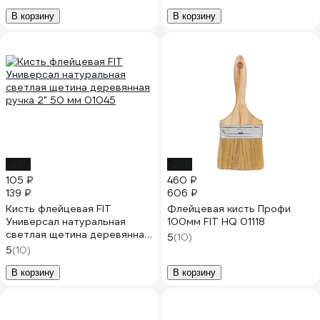
В корзину
В корзину
-24%
-24%
105 ₽
460 ₽
139 ₽
606 ₽
Кисть флейцевая FIT
Флейцевая кисть Профи
Универсал натуральная
100мм FIT HQ 01118
светлая щетина деревянная
5
(10)
ручка 2" 50 мм 01045
5
(10)
В корзину
В корзину