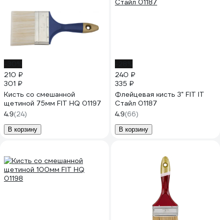
-30%
-28%
210 ₽
240 ₽
301 ₽
335 ₽
Кисть со смешанной
Флейцевая кисть 3" FIT IT
щетиной 75мм FIT HQ 01197
Стайл 01187
4.9
(24)
4.9
(66)
В корзину
В корзину