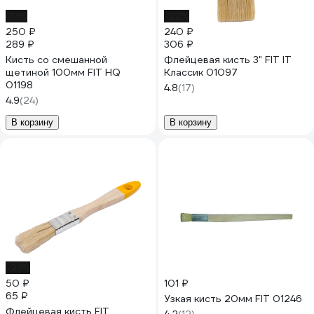
-13%
-22%
250 ₽
240 ₽
289 ₽
306 ₽
Кисть со смешанной
Флейцевая кисть 3" FIT IT
щетиной 100мм FIT HQ
Классик 01097
01198
4.8
(17)
4.9
(24)
В корзину
В корзину
-23%
50 ₽
101 ₽
65 ₽
Узкая кисть 20мм FIT 01246
Флейцевая кисть FIT