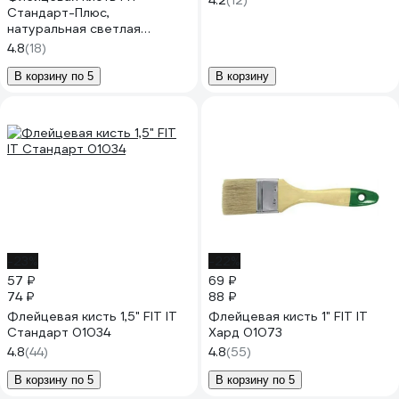
4.2
(12)
Стандарт-Плюс,
натуральная светлая
щетина, деревянная ручка
4.8
(18)
3/4 01042
В корзину по 5
В корзину
-23%
-22%
57 ₽
69 ₽
74 ₽
88 ₽
Флейцевая кисть 1,5" FIT IT
Флейцевая кисть 1" FIT IT
Стандарт 01034
Хард 01073
4.8
(44)
4.8
(55)
В корзину по 5
В корзину по 5