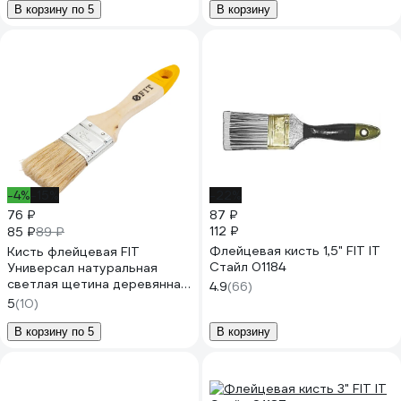
В корзину по 5
В корзину
-4%
-15%
-22%
76 ₽
87 ₽
112 ₽
85 ₽
89 ₽
Флейцевая кисть 1,5" FIT IT
Кисть флейцевая FIT
Стайл 01184
Универсал натуральная
светлая щетина деревянная
4.9
(66)
ручка 1,5" 38 мм 01044
5
(10)
В корзину по 5
В корзину