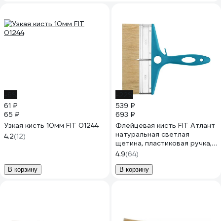
-6%
-22%
61 ₽
539 ₽
65 ₽
693 ₽
Узкая кисть 10мм FIT 01244
Флейцевая кисть FIT Атлант
натуральная светлая
4.2
(12)
щетина, пластиковая ручка,
8" 200 мм 01250
4.9
(64)
В корзину
В корзину