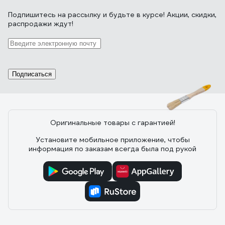
Подпишитесь
на рассылку
и будьте в курсе! Акции, скидки,
Отзыв о FIT IT Стандарт
распродажи ждут!
18.04.2023
Олег П.
Удобная
Подписаться
18 отзывов
Оригинальные товары с гарантией!
Установите мобильное приложение, чтобы
Отзыв о FIT Стандарт-Плюс
информация по заказам всегда была под рукой
01.05.2024
Ольга П.
Кисть хорошая. Вполне довольна покупкой.