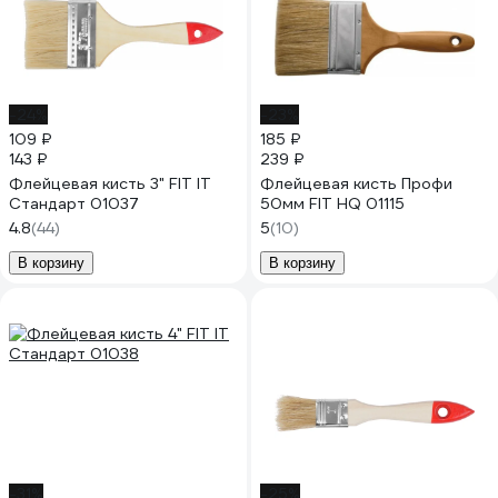
-24%
-23%
109 ₽
185 ₽
143 ₽
239 ₽
Флейцевая кисть 3" FIT IT
Флейцевая кисть Профи
Стандарт 01037
50мм FIT HQ 01115
4.8
(44)
5
(10)
В корзину
В корзину
-31%
-25%