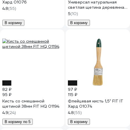
Хард 01076
Универсал натуральная
светлая щетина деревянная
4.8
(55)
ручка 2,5" 63 мм 01046
5
(10)
В корзину
В корзину
-14%
-16%
82 ₽
97 ₽
95 ₽
115 ₽
Кисть со смешанной
Флейцевая кисть 1,5" FIT IT
щетиной 38мм FIT HQ 01194
Хард 01074
4.9
(24)
4.8
(55)
В корзину по 5
В корзину