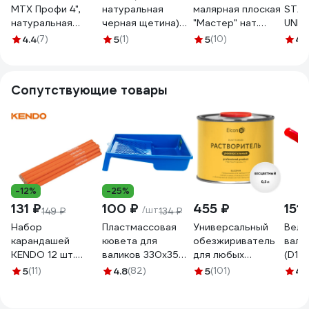
MTX Профи 4",
натуральная
малярная плоская
STA
натуральная
черная щетина)
"Мастер" нат.
UNIV
щетина,
100мм ВАРЯГ
щетина 4" 100мм
свет
4.4
(7)
5
(1)
5
(10)
4.
пластмассовая
31225 тов-148748
пласт.ручка 02-
нату
ручка 83165
01-440
щети
плас
Сопутствующие товары
ручк
0108
-12%
-25%
131 ₽
100 ₽
455 ₽
151 
/шт
149 ₽
134 ₽
Набор
Пластмассовая
Универсальный
Велю
карандашей
кювета для
обезжириватель
вали
KENDO 12 шт.
валиков 330х350
для любых
(D15
45343
мм СИБРТЕХ 81419
поверхностей
4 мм
5
(11)
4.8
(82)
5
(101)
4.
Elcon R 0,5 л 00-
КЕДР
00004032
2594