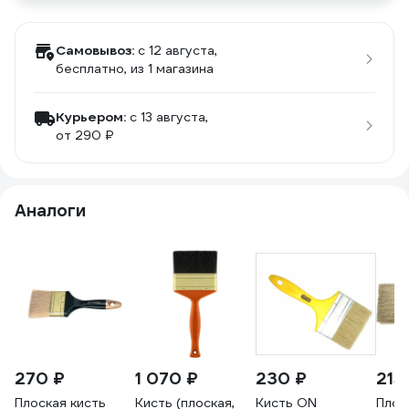
Самовывоз:
c 12 августа,
бесплатно
, из 1 магазина
Курьером:
c 13 августа,
от 290 ₽
Аналоги
270 ₽
1 070 ₽
230 ₽
215
Плоская кисть
Кисть (плоская,
Кисть ON
Плос