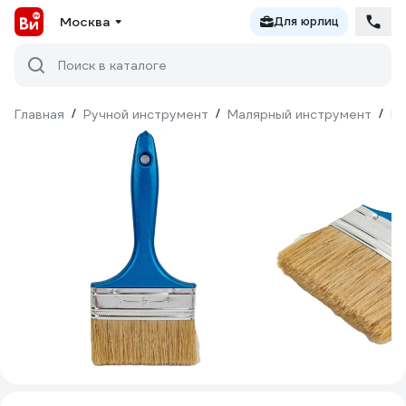
Москва
Для юрлиц
Поиск в каталоге
Главная
/
Ручной инструмент
/
Малярный инструмент
/
Ки