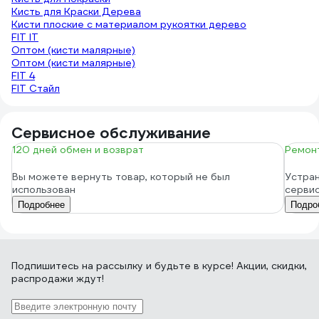
Кисть для Краски Дерева
Кисти плоские с материалом рукоятки дерево
FIT IT
Оптом (кисти малярные)
Оптом (кисти малярные)
FIT 4
FIT Стайл
Сервисное обслуживание
120 дней обмен и возврат
Ремонт
Вы можете вернуть товар, который не был
Устран
использован
серви
Подробнее
Подро
Подпишитесь
на рассылку
и будьте в курсе! Акции, скидки,
распродажи ждут!