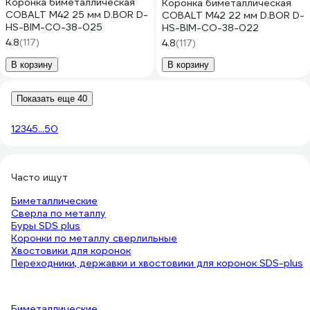
Коронка биметаллическая
Коронка биметаллическая
COBALT M42 25 мм D.BOR D-
COBALT M42 22 мм D.BOR D-
HS-BIM-CO-38-025
HS-BIM-CO-38-022
4.8
(117)
4.8
(117)
В корзину
В корзину
Показать еще 40
1
2
3
4
5
...
50
Часто ищут
Биметаллические
Сверла по металлу
Буры SDS plus
Коронки по металлу сверлильные
Хвостовики для коронок
Переходники, державки и хвостовики для коронок SDS-plus
Биметаллические