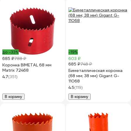
до -33%
-19%
685 ₽
788 ₽
603 ₽
685 ₽
748 ₽
Коронка BIMETAL 68 мм
Matrix 72468
Биметаллическая коронка
(68 мм; 38 мм) Gigant G-
4.7
(351)
11068
4.5
(119)
В корзину
В корзину