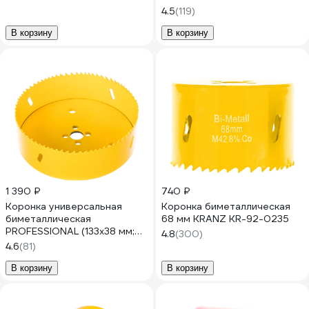
4.5
(119)
В корзину
В корзину
1 390 ₽
740 ₽
Коронка универсальная
Коронка биметаллическая
биметаллическая
68 мм KRANZ KR-92-0235
PROFESSIONAL (133х38 мм;
4.8
(300)
5/8'') STAYER 29547-133
4.6
(81)
В корзину
В корзину