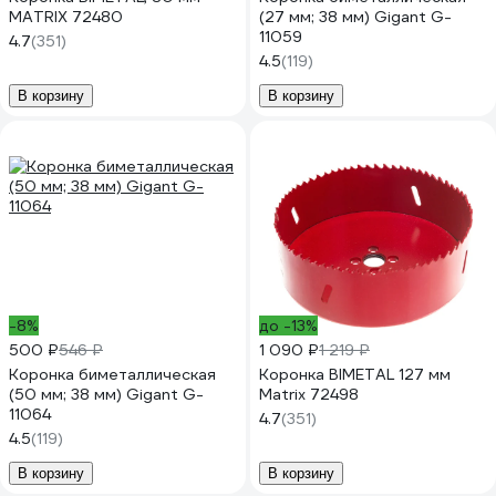
MATRIX 72480
(27 мм; 38 мм) Gigant G-
11059
4.7
(351)
4.5
(119)
В корзину
В корзину
-8%
до -13%
500 ₽
546 ₽
1 090 ₽
1 219 ₽
Коронка биметаллическая
Коронка BIMETAL 127 мм
(50 мм; 38 мм) Gigant G-
Matrix 72498
11064
4.7
(351)
4.5
(119)
В корзину
В корзину