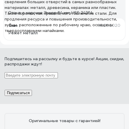
сверления больших отверстий в самых разнообразных
материалах: металл, древесина, керамика или пластик.
Отзыв о коронке Энкор 64 мм; HSS 24364
Такие коронки, как правило, изготовлены из стали. Для
продления ресурса и повышения производительности,
зубцы, расположенные по рабочему краю, оснащены
06.06.2020
Олег
твердосплавными напайками.
Режет металл
Подпишитесь
на рассылку
и будьте в курсе! Акции, скидки,
распродажи ждут!
Подписаться
Оригинальные товары с гарантией!