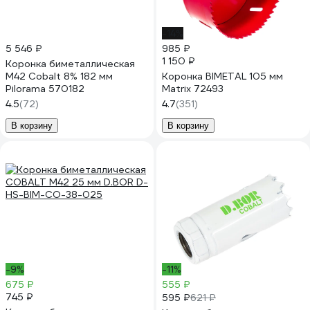
-14%
5 546 ₽
985 ₽
1 150 ₽
Коронка биметаллическая
М42 Cobalt 8% 182 мм
Коронка BIMETAL 105 мм
Pilorama 570182
Matrix 72493
4.5
(72)
4.7
(351)
В корзину
В корзину
-9%
-11%
675 ₽
555 ₽
745 ₽
595 ₽
621 ₽