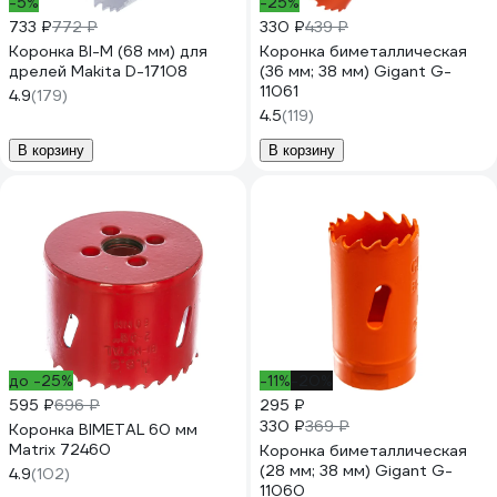
-5%
-25%
733 ₽
772 ₽
330 ₽
439 ₽
Коронка BI-M (68 мм) для
Коронка биметаллическая
дрелей Makita D-17108
(36 мм; 38 мм) Gigant G-
11061
4.9
(179)
4.5
(119)
В корзину
В корзину
до -25%
-11%
-20%
595 ₽
696 ₽
295 ₽
330 ₽
369 ₽
Коронка BIMETAL 60 мм
Matrix 72460
Коронка биметаллическая
(28 мм; 38 мм) Gigant G-
4.9
(102)
11060