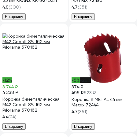
25 мм KRANZ KR-92-0211
MATRIX 72495
4.8
(300)
4.7
(351)
В корзину
В корзину
-12%
-5%
-28%
3 744 ₽
374 ₽
4 238 ₽
495 ₽
523 ₽
Коронка биметаллическая
Коронка BIMETAL 44 мм
М42 Cobalt 8% 162 мм
Matrix 72444
Pilorama 570162
4.7
(351)
4.4
(24)
В корзину
В корзину