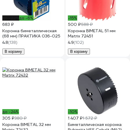
до -22%
до -6%
-15%
683 ₽
500 ₽
588 ₽
Коронка биметаллическая
Коронка BIMETAL 51 мм
(68 мм) ПРАКТИКА 036-025
Matrix 72451
4.8
(138)
4.9
(102)
В корзину
В корзину
до -24%
-10%
305 ₽
380 ₽
1 407 ₽
1 572 ₽
Коронка BIMETAL 32 мм
Биметаллическая коронка
Matrix 72432
Rubinritz HSS Cobalt (M42)