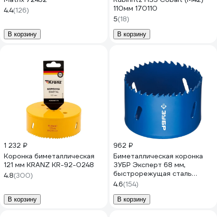
110мм 170110
4.4
(126)
5
(18)
В корзину
В корзину
1 232 ₽
962 ₽
Коронка биметаллическая
Биметаллическая коронка
121 мм KRANZ KR-92-0248
ЗУБР Эксперт 68 мм,
быстрорежущая сталь
4.8
(300)
29531-068_z01
4.6
(154)
В корзину
В корзину