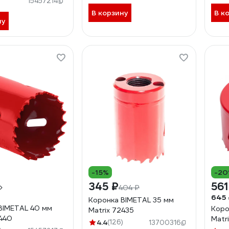
15457214
В корзину
В к
ну
-15%
-2
345 ₽
561
404 ₽
645 
Коронка BIMETAL 35 мм
BIMETAL 40 мм
Коро
Matrix 72435
2440
Matr
4.4
(126)
13700316