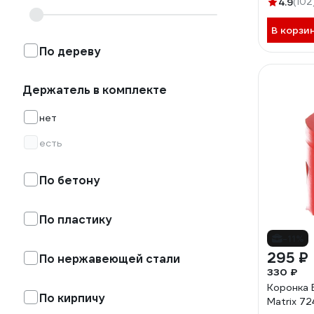
4.9
(102
В корзи
По дереву
Держатель в комплекте
нет
есть
По бетону
По пластику
-11%
295 ₽
По нержавеющей стали
330 ₽
Коронка 
По кирпичу
Matrix 7