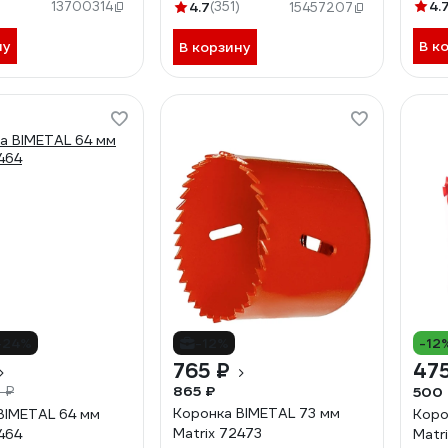
)
4.
13700314
4.7
(351)
15457207
ну
В к
В корзину
-24%
-12%
-12
765 ₽
475
865 ₽
500
 ₽
Коронка BIMETAL 73 мм
BIMETAL 64 мм
Коро
Matrix 72473
464
Matr