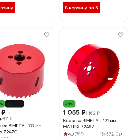
орзину
В корзину по 5
0%
-31%
-9%
 ₽
1 055 ₽
1 162 ₽
₽
811 ₽
Коронка BIMETAL, 121 мм
нка BIMETAL 70 мм
MATRIX 72497
ix 72470
4.7
(351)
15457210