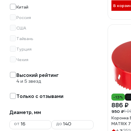
В корзи
Китай
Россия
США
Тайвань
Турция
Чехия
Высокий рейтинг
4 и 5 звезд
Только с отзывами
-13%
886 ₽
950 ₽
1 0
Диаметр, мм
Коронка 
от
до
MATRIX 
4.7
(351)