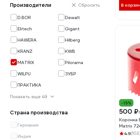
Производители
Сбросить
В корзи
D.BOR
Dewalt
Elitech
Gigant
HAWERA
Hilberg
KRANZ
KWB
MATRIX
Pilorama
WILPU
ЗУБР
ПРАКТИКА
Показать еще 49
-15%
500 ₽
Страна производства
Коронка 
Германия
Matrix 72
4.9
(102
Индия