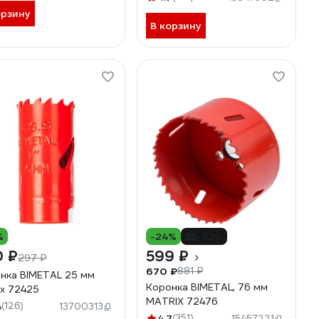
орзину
В корзину
%
-24%
-32%
0 ₽
599 ₽
297 ₽
670 ₽
881 ₽
нка BIMETAL 25 мм
Коронка BIMETAL, 76 мм
ix 72425
MATRIX 72476
4
(126)
13700313
4.7
(351)
15457221