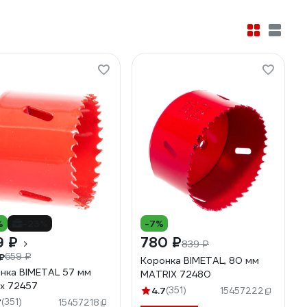
%
-23%
-7%
9 ₽
780 ₽
839 ₽
₽
659 ₽
Коронка BIMETAL, 80 мм
нка BIMETAL 57 мм
MATRIX 72480
ix 72457
4.7
(351)
15457222
7
(351)
15457218