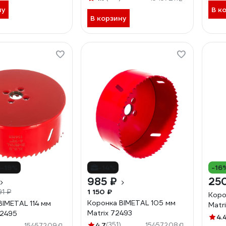
ну
В к
В корзину
-19%
-14%
-16
985 ₽
25
1 150 ₽
91 ₽
Коро
Коронка BIMETAL 105 мм
BIMETAL 114 мм
Matr
Matrix 72493
72495
4.
4.7
(351)
15457208
15457209