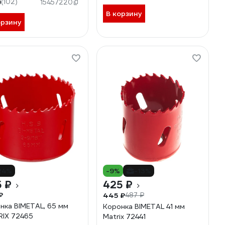
9
(102)
15457220
В корзину
орзину
24%
-9%
-13%
 ₽
425 ₽
₽
445 ₽
487 ₽
нка BIMETAL, 65 мм
Коронка BIMETAL 41 мм
IX 72465
Matrix 72441