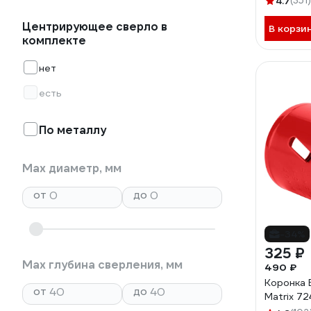
4.7
(351)
Центрирующее сверло в
В корзи
комплекте
нет
есть
По металлу
Max диаметр, мм
от
до
-34%
325 ₽
Max глубина сверления, мм
490 ₽
Коронка 
от
до
Matrix 7