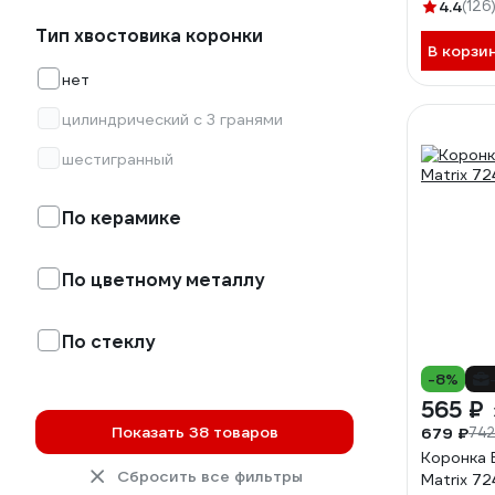
4.4
(126
Тип хвостовика коронки
В корзи
нет
цилиндрический с 3 гранями
шестигранный
По керамике
По цветному металлу
По стеклу
-8%
565 ₽
Показать 38 товаров
679 ₽
742
Коронка 
Сбросить все фильтры
Matrix 72