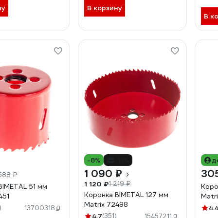
ну
В корзину
В к
-8%
-11%
д
1 090 ₽
30
588 ₽
1 120 ₽
1 219 ₽
BIMETAL 51 мм
Коро
Коронка BIMETAL 127 мм
451
Matr
Matrix 72498
)
4.
13700318
4.7
(351)
15457211