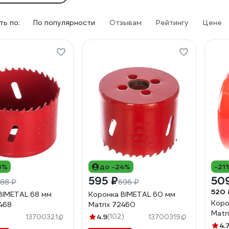
ь по:
По популярности
Отзывам
Рейтингу
Цене
3%
до -24%
-21
595 ₽
50
88 ₽
696 ₽
520 
BIMETAL 68 мм
Коронка BIMETAL 60 мм
Коро
2468
Matrix 72460
Matr
4.9
(102)
13700321
13700319
4.