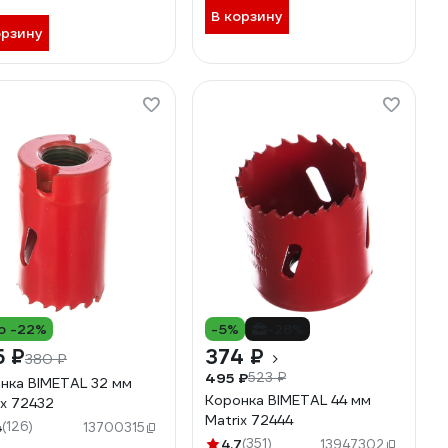
В корзину
орзину
о -22%
-5%
-28%
5 ₽
374 ₽
380 ₽
495 ₽
523 ₽
нка BIMETAL 32 мм
Коронка BIMETAL 44 мм
ix 72432
Matrix 72444
4
(126)
13700315
4.7
(351)
13947302