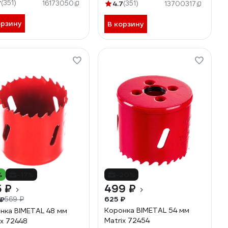
7
(351)
16173050
4.7
(351)
13700317
орзину
В корзину
%
-17%
-20%
 ₽
499 ₽
625 ₽
 ₽
569 ₽
Коронка BIMETAL 54 мм
нка BIMETAL 48 мм
Matrix 72454
ix 72448