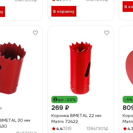
В к
В корзину
ну
до -22%
-5%
269 ₽
80
Коронка BIMETAL 22 мм
Коро
BIMETAL 30 мм
Matrix 72422
Matr
2430
4.4
(126)
4.
13947301