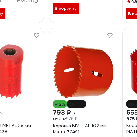
)
15457217
4.
В корзину
ну
В к
-12%
-19%
-
793 ₽
665
875 
859 ₽
976 ₽
BIMETAL 29 мм
Коро
Коронка BIMETAL 102 мм
2429
MATR
Matrix 72491