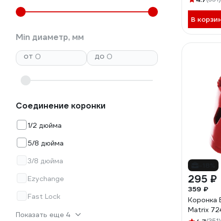
В корзи
Min диаметр, мм
от
до
Соединение коронки
1/2 дюйма
5/8 дюйма
3/8 дюйма
-18%
295 ₽
Ezychange
359 ₽
Fast Lock
Коронка 
Matrix 7
Показать еще 4