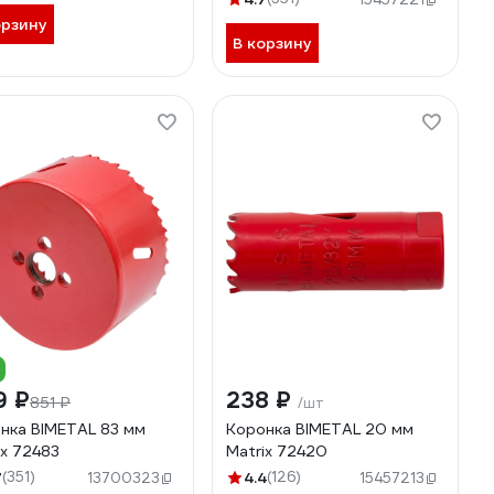
орзину
В корзину
9 ₽
238 ₽
851 ₽
/шт
нка BIMETAL 83 мм
Коронка BIMETAL 20 мм
ix 72483
Matrix 72420
7
(351)
4.4
(126)
13700323
15457213