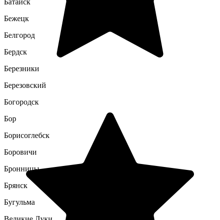
Батайск
Бежецк
Белгород
Бердск
Березники
Березовский
Богородск
Бор
Борисоглебск
Боровичи
Бронницы
Брянск
Бугульма
Великие Луки