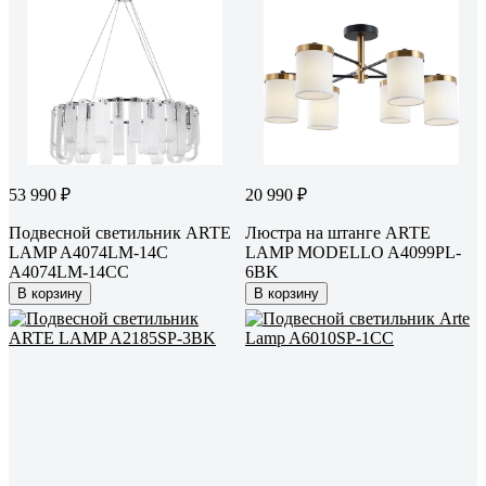
53 990 ₽
20 990 ₽
Подвесной светильник ARTE
Люстра на штанге ARTE
LAMP A4074LM-14C
LAMP MODELLO A4099PL-
A4074LM-14CC
6BK
В корзину
В корзину