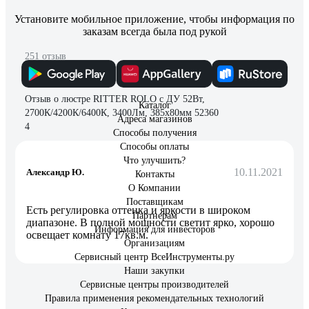
Установите мобильное приложение, чтобы информация по
заказам всегда была под рукой
251 отзыв
Отзыв о люстре RITTER ROLO с ДУ 52Вт,
Каталог
2700К/4200К/6400К, 3400Лм, 385x80мм 52360
Адреса магазинов
4
Способы получения
Способы оплаты
Что улучшить?
10.11.2021
Александр Ю.
Контакты
О Компании
Поставщикам
Есть регулировка оттенка и яркости в широком
Партнерам
диапазоне. В полной мощности светит ярко, хорошо
Информация для инвесторов
освещает комнату 17кв.м.
Организациям
Сервисный центр ВсеИнструменты.ру
Наши закупки
Сервисные центры производителей
Правила применения рекомендательных технологий