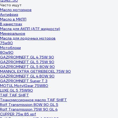
1
2
3
4
5
...
50
Часто ищут
Масло моторное
Антифриз
Масло в МКПП
В канистрах
Масла для АКПП (ATF жидкости)
Минеральное
Масла для лодочных моторов
75w90
Мотоблоки
80w90
GAZPROMNEFT GL 4 75W 90
GAZPROMNEFT GL 5 75W 90
GAZPROMNEFT GL 5 80W 90
MANNOL EXTRA GETRIEBEOEL 75W 90
GAZPROMNEFT GL 4 80W 90
GAZPROMNEFT Super T 3
MOTUL MotylGear 75W80
LUXE GL 5 75W90
TAIF TAIF SHIFT
Трансмиссионное масло TAIF SHIFT
Rolf Transmission 80W 90 GL 5
Rolf Transmission 75W 90 GL 4
CUPPER 75w 85 xpf