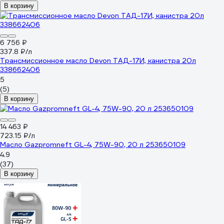
В корзину
6 756 ₽
337.8 ₽/л
Трансмиссионное масло Devon ТАД-17И, канистра 20л
338662406
5
(5)
В корзину
14 463 ₽
723.15 ₽/л
Масло Gazpromneft GL-4, 75W-90, 20 л 253650109
4.9
(37)
В корзину