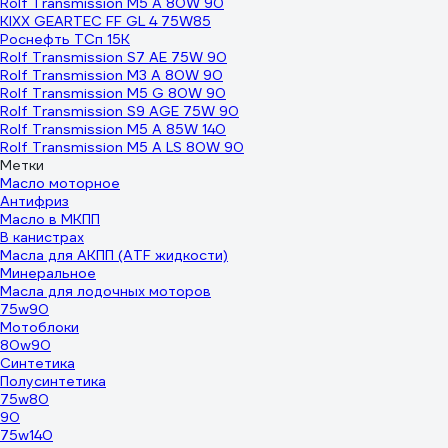
Rolf Transmission M5 A 80W 90
KIXX GEARTEC FF GL 4 75W85
Роснефть ТСп 15К
Rolf Transmission S7 AE 75W 90
Rolf Transmission M3 A 80W 90
Rolf Transmission M5 G 80W 90
Rolf Transmission S9 AGE 75W 90
Rolf Transmission M5 A 85W 140
Rolf Transmission M5 A LS 80W 90
Метки
Масло моторное
Антифриз
Масло в МКПП
В канистрах
Масла для АКПП (ATF жидкости)
Минеральное
Масла для лодочных моторов
75w90
Мотоблоки
80w90
Синтетика
Полусинтетика
75w80
90
75w140