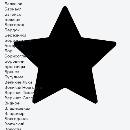
Балашов
Барнаул
Батайск
Бежецк
Белгород
Бердск
Березники
Березовский
Богородск
Бор
Борисоглебск
Боровичи
Бронницы
Брянск
Бугульма
Великие Луки
Великий Новгород
Верхняя Пышма
Верхняя Салда
Видное
Владикавказ
Владимир
Волгодонск
Волжский
Вологда