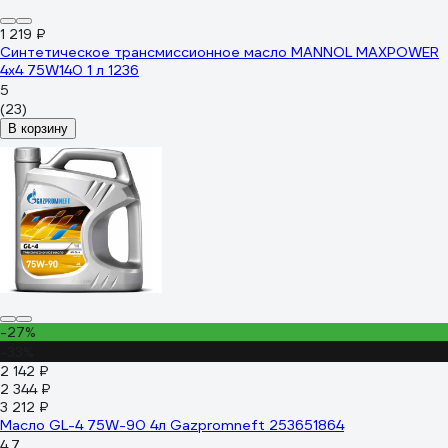
1 219 ₽
Синтетическое трансмиссионное масло MANNOL MAXPOWER
4x4 75W140 1 л 1236
5
(23)
В корзину
-27%
-33%
2 142 ₽
2 344 ₽
3 212 ₽
Масло GL-4 75W-90 4л Gazpromneft 253651864
4.7