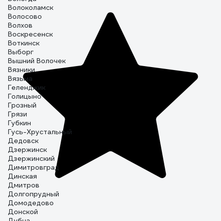
Волоколамск
Волосово
Волхов
Воскресенск
Воткинск
Выборг
Вышний Волочек
Вязники
Вязьма
Геленджик
Голицыно
Грозный
Грязи
Губкин
Гусь-Хрустальный
Дедовск
Дзержинск
Дзержинский
Димитровград
Динская
Дмитров
Долгопрудный
Домодедово
Донской
Дубна