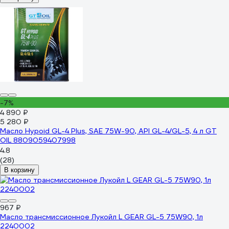
-7%
4 890 ₽
5 280 ₽
Масло Hypoid GL-4 Plus, SAE 75W-90, API GL-4/GL-5, 4 л GT
OIL 8809059407998
4.8
(28)
В корзину
967 ₽
Масло трансмиссионное Лукойл L GEAR GL-5 75W90, 1л
2240002