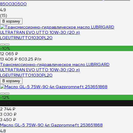
850030500
4.9
(15)
В корзину
-10%
12 065 ₽
13 406 ₽
603.25 ₽/л
Трансмиссионно-гидравлическое масло LUBRIGARD
ULTRATRAN EVO UTTO 10W-30 (20 л)
LGEUTRNUTTO1030PL20
В корзину
-12%
-20%
2 744 ₽
3 030 ₽
3 450 ₽
Масло GL-5 75W-90 4л Gazpromneft 253651868
4.8