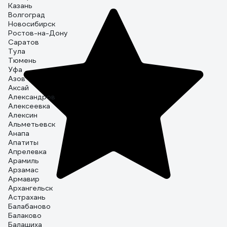
Казань
Волгоград
Новосибирск
Ростов-на-Дону
Саратов
Тула
Тюмень
Уфа
Азов
Аксай
Александров
Алексеевка
Алексин
Альметьевск
Анапа
Апатиты
Апрелевка
Арамиль
Арзамас
Армавир
Архангельск
Астрахань
Балабаново
Балаково
Балашиха