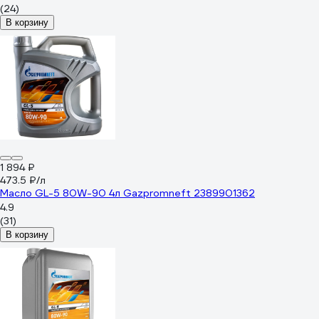
(24)
В корзину
1 894 ₽
473.5 ₽/л
Масло GL-5 80W-90 4л Gazpromneft 2389901362
4.9
(31)
В корзину