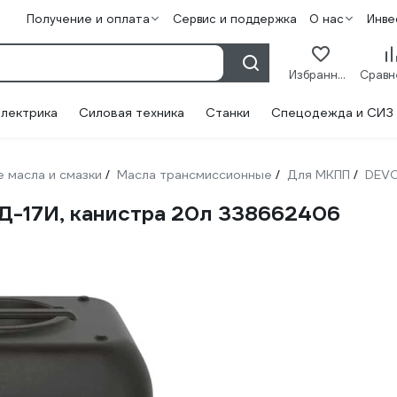
Получение и оплата
Сервис и поддержка
О нас
Инве
Избранное
лектрика
Силовая техника
Станки
Спецодежда и СИЗ
 масла и смазки
Масла трансмиссионные
Для МКПП
DEV
/
/
/
Д-17И, канистра 20л 338662406