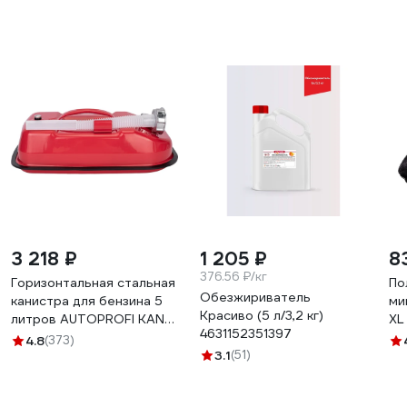
3 218 ₽
1 205 ₽
8
376.56 ₽/кг
Горизонтальная стальная
По
Обезжириватель
канистра для бензина 5
ми
Красиво (5 л/3,2 кг)
литров AUTOPROFI KAN-
XL
4631152351397
500 5L
по
4.8
(373)
3.1
(51)
ав
10