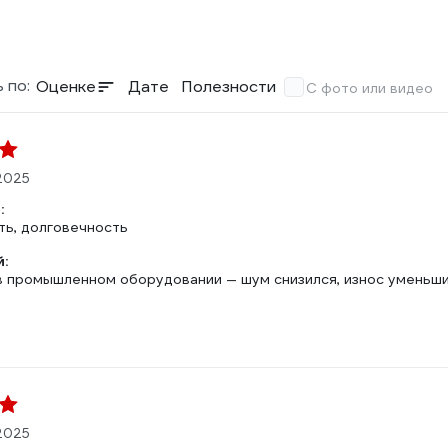
 по:
Оценке
Дате
Полезности
С фото или видео
2025
:
ь, долговечность
:
в промышленном оборудовании — шум снизился, износ уменьши
2025