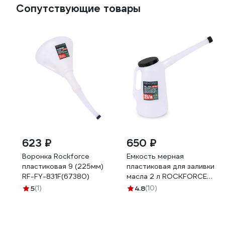
Сопутствующие товары
623 ₽
650 ₽
Воронка Rockforce
Емкость мерная
пластиковая 9 (225мм)
пластиковая для заливки
RF-FY-831F(67380)
масла 2 л ROCKFORCE
RF-887C002(17040)
5
(1)
4.8
(10)