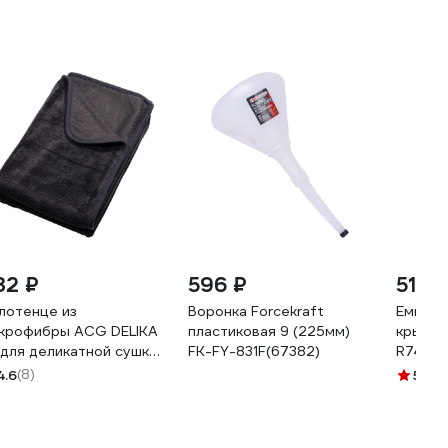
32 ₽
596 ₽
515 ₽
лотенце из
Воронка Forcekraft
Емкост
крофибры ACG DELIKA
пластиковая 9 (225мм)
крышко
 для деликатной сушки
FK-FY-831F(67382)
R74010
верхностей
4.6
(8)
5
(1)
томобиля, 90x70 см
22261