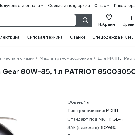
Получение и оплата
Сервис и поддержка
О нас
Инвестор
Избранное
лектрика
Силовая техника
Станки
Спецодежда и СИЗ
 масла и смазки
Масла трансмиссионные
Для МКПП
Patri
/
/
/
 Gear 80W-85, 1 л PATRIOT 8500305
Объем:
1 л
Тип трансмиссии:
МКПП
Стандарт под МКПП:
GL-4
SAE (вязкость):
80W85