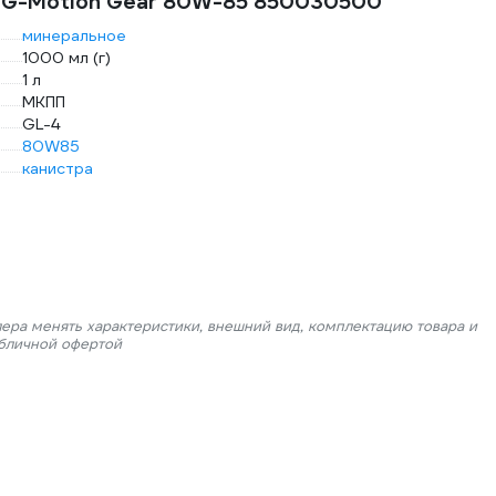
ot G-Motion Gear 80W-85 850030500
минеральное
1000 мл (г)
1 л
МКПП
GL-4
80W85
канистра
лера менять характеристики, внешний вид, комплектацию товара и
убличной офертой