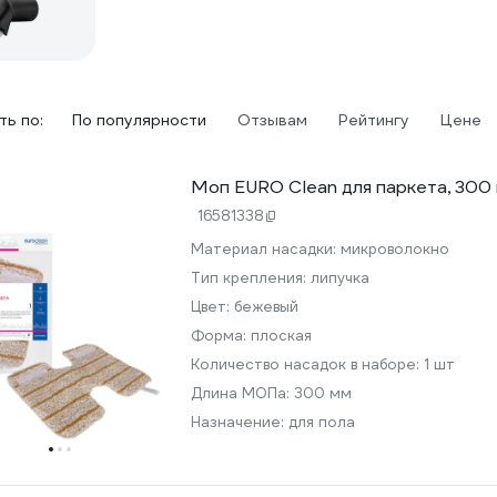
ь по:
По популярности
Отзывам
Рейтингу
Цене
Моп EURO Clean для паркета, 30
16581338
Материал насадки:
микроволокно
Тип крепления:
липучка
Цвет:
бежевый
Форма:
плоская
Количество насадок в наборе:
1 шт
Длина МОПа:
300 мм
Назначение:
для пола