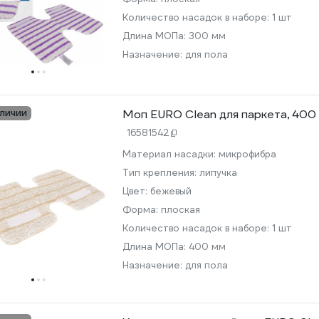
Количество насадок в наборе:
1 шт
Длина МОПа:
300 мм
Назначение:
для пола
аличии
Моп EURO Clean для паркета, 40
16581542
Материал насадки:
микрофибра
Тип крепления:
липучка
Цвет:
бежевый
Форма:
плоская
Количество насадок в наборе:
1 шт
Длина МОПа:
400 мм
Назначение:
для пола