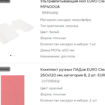
аличии
Ультравпитывающий моп EURO Cle
MP400UA
16581446
Материал насадки:
микрофибра
Тип крепления:
липучка
Цвет:
белый
Форма:
плоская
Количество насадок в наборе:
1 шт
Длина МОПа:
400 мм
Назначение:
для пола
аличии
Комплект ручных ПАДов EURO Clea
250x120 мм, категория В, 2 шт. E
23733645
Цвет:
красный
Форма:
плоская
Количество насадок в наборе:
2 шт