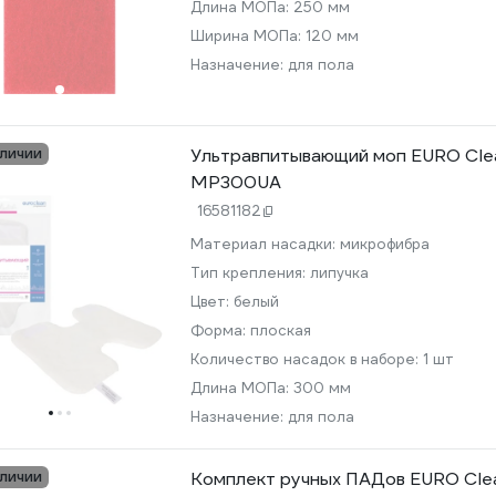
Длина МОПа:
250 мм
Ширина МОПа:
120 мм
Назначение:
для пола
аличии
Ультравпитывающий моп EURO Cle
MP300UA
16581182
Материал насадки:
микрофибра
Тип крепления:
липучка
Цвет:
белый
Форма:
плоская
Количество насадок в наборе:
1 шт
Длина МОПа:
300 мм
Назначение:
для пола
аличии
Комплект ручных ПАДов EURO Cle