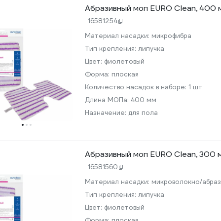
Абразивный моп EURO Clean, 40
16581254
Материал насадки:
микрофибра
Тип крепления:
липучка
Цвет:
фиолетовый
Форма:
плоская
Количество насадок в наборе:
1 шт
Длина МОПа:
400 мм
Назначение:
для пола
Абразивный моп EURO Clean, 30
16581560
Материал насадки:
микроволокно/абраз
Тип крепления:
липучка
Цвет:
фиолетовый
Форма:
плоская