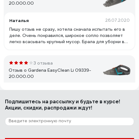
20.000.00
Наталья
26.07.2020
Пишу отзыв не сразу, хотела сначала испытать его в
деле. Очень понравился, широкое сопло позволяет
легко всасывать крупный мусор. Брала для уборки в
автомобиле и для быстрой уборки продуктов
жизнедеятельности в клетке с морскими свинками.
Свинки поначалу пугались, конечно, ревёт он не тихо,
3 отзыва
так скажем, но сейчас уже привыкли. Вещь не
Отзыв о Gardena EasyClean Li 09339-
дешёвая, я покупала, когда он стоил ещё около 6 т.
20.000.00
Мне нравится.
Дарья
27.07.2019
Подпишитесь
на рассылку
и будьте в курсе!
Для меня легкий
Акции, скидки, распродажи ждут!