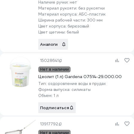
Наличие ручки:
нет
Материал рукояти:
без рукоятки
Материал корпуса:
АБС-пластик
Ширина рабочей части:
300 мм
Цвет корпуса:
бирюзовый
Цвет щетины:
белый
Аналоги
15028641
Нет в наличии
Цеолит (1 л) Gardena 07514-29.000.00
Тип:
оздоровление воды в прудах
Форма выпуска:
силикаты
Объем:
1 л
Подписаться
13917792
Нет в наличии