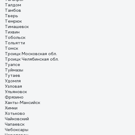
Талдом
Тамбов
Тверь
Темрюк
Тимашевск
Тихвин
Тобольск
Тольятти
Томск
Троицк Московская обл.
Троицк Челябинская обл.
Туапсе
Туймазы
Тутаев
Удомля
Узловая
Ульяновск
Фрязино
Ханты-Мансийск
Химки
Хотьково
Чайковский
Чапаевск
Чебоксары