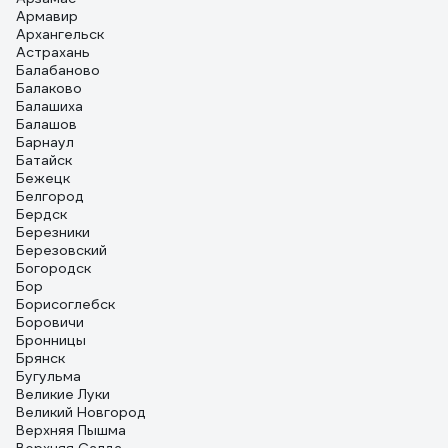
Армавир
Архангельск
Астрахань
Балабаново
Балаково
Балашиха
Балашов
Барнаул
Батайск
Бежецк
Белгород
Бердск
Березники
Березовский
Богородск
Бор
Борисоглебск
Боровичи
Бронницы
Брянск
Бугульма
Великие Луки
Великий Новгород
Верхняя Пышма