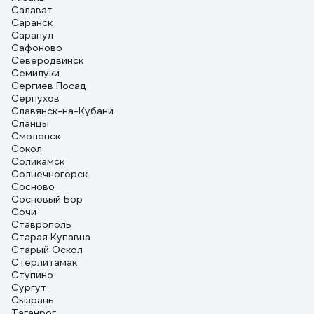
Салават
Саранск
Сарапул
Сафоново
Северодвинск
Семилуки
Сергиев Посад
Серпухов
Славянск-на-Кубани
Сланцы
Смоленск
Сокол
Соликамск
Солнечногорск
Сосново
Сосновый Бор
Сочи
Ставрополь
Старая Купавна
Старый Оскол
Стерлитамак
Ступино
Сургут
Сызрань
Таганрог