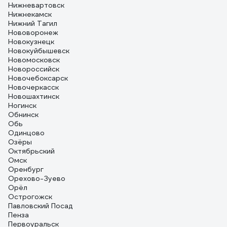
Нижневартовск
Нижнекамск
Нижний Тагил
Нововоронеж
Новокузнецк
Новокуйбышевск
Новомосковск
Новороссийск
Новочебоксарск
Новочеркасск
Новошахтинск
Ногинск
Обнинск
Обь
Одинцово
Озёры
Октябрьский
Омск
Оренбург
Орехово-Зуево
Орёл
Острогожск
Павловский Посад
Пенза
Первоуральск