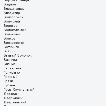
Верхняя Салда
Видное
Владикавказ
Владимир
Волгодонск
Волжский
Вологда
Волоколамск
Волосово
Волхов
Воскресенск
Воткинск
Выборг
Вышний Волочек
Вязники
Вязьма
Геленджик
Голицыно
Грозный
Грязи
Губкин
Гусь-Хрустальный
Дедовск
Дзержинск
Дзержинский