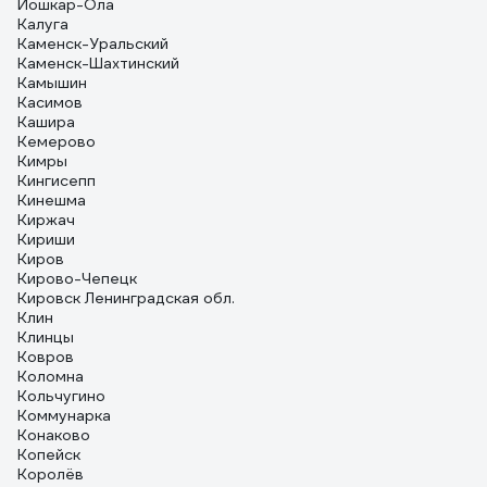
Йошкар-Ола
Калуга
Каменск-Уральский
Каменск-Шахтинский
Камышин
Касимов
Кашира
Кемерово
Кимры
Кингисепп
Кинешма
Киржач
Кириши
Киров
Кирово-Чепецк
Кировск Ленинградская обл.
Клин
Клинцы
Ковров
Коломна
Кольчугино
Коммунарка
Конаково
Копейск
Королёв