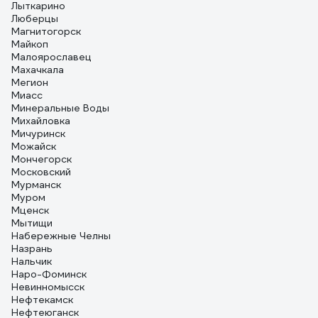
Лыткарино
Люберцы
Магнитогорск
Майкоп
Малоярославец
Махачкала
Мегион
Миасс
Минеральные Воды
Михайловка
Мичуринск
Можайск
Мончегорск
Московский
Мурманск
Муром
Мценск
Мытищи
Набережные Челны
Назрань
Нальчик
Наро-Фоминск
Невинномысск
Нефтекамск
Нефтеюганск