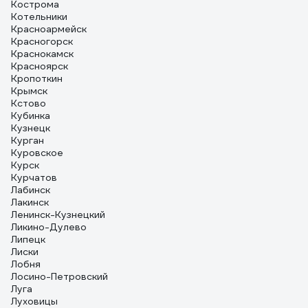
Кострома
Котельники
Красноармейск
Красногорск
Краснокамск
Красноярск
Кропоткин
Крымск
Кстово
Кубинка
Кузнецк
Курган
Куровское
Курск
Курчатов
Лабинск
Лакинск
Ленинск-Кузнецкий
Ликино-Дулево
Липецк
Лиски
Лобня
Лосино-Петровский
Луга
Луховицы