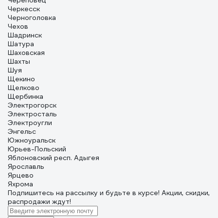
Череповец
Черкесск
Черноголовка
Чехов
Шадринск
Шатура
Шаховская
Шахты
Шуя
Щекино
Щелково
Щербинка
Электрогорск
Электросталь
Электроугли
Энгельс
Южноуральск
Юрьев-Польский
Яблоновский респ. Адыгея
Ярославль
Ярцево
Яхрома
Подпишитесь
на рассылку
и будьте в курсе! Акции, скидки,
распродажи ждут!