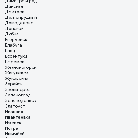
Димитровград
Динская
Дмитров
Долгопрудный
Домодедово
Донской
Дубна
Егорьевск
Елабуга
Елец
Ессентуки
Ефремов
Железногорск
Жигулевск
Жуковский
Зарайск
Звенигород
Зеленоград
Зеленодольск
Златоуст
Иваново
Ивантеевка
Ижевск
Истра
Ишимбай