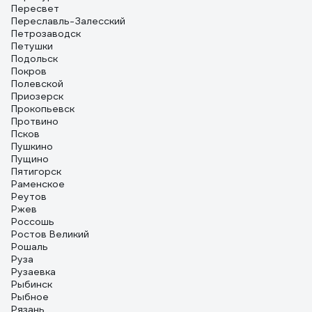
Пересвет
Переславль-Залесский
Петрозаводск
Петушки
Подольск
Покров
Полевской
Приозерск
Прокопьевск
Протвино
Псков
Пушкино
Пущино
Пятигорск
Раменское
Реутов
Ржев
Россошь
Ростов Великий
Рошаль
Руза
Рузаевка
Рыбинск
Рыбное
Рязань