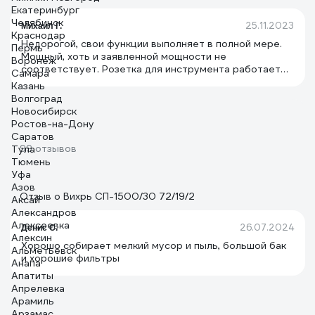
Екатеринбург
Челябинск
25.11.2023
Михаил Г.
Краснодар
Недорогой, свои функции выполняет в полной мере.
Пермь
Мощный, хоть и заявленной мощности не
Воронеж
соответствует. Розетка для инструмента работает
Самара
как положено.
Казань
Волгоград
Новосибирск
Ростов-на-Дону
Саратов
99 отзывов
Тула
Тюмень
Уфа
Азов
Отзыв о Вихрь СП-1500/30 72/19/2
Аксай
Александров
Алексеевка
26.07.2024
Денис С.
Алексин
Хорошо собирает мелкий мусор и пыль, большой бак
Альметьевск
и хорошие фильтры
Анапа
Апатиты
Апрелевка
Арамиль
Арзамас