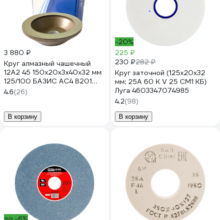
-20%
3 880 ₽
225 ₽
230 ₽
282 ₽
Круг алмазный чашечный
12А2 45 150х20х3х40х32 мм
Круг заточной (125х20х32
125/100 БАЗИС АС4 В201
мм; 25А 60 K V 25 СМ1 КБ)
ПАИ 4820235010966
Луга 4603347074985
4.6
(26)
4.2
(98)
В корзину
В корзину
до -6%