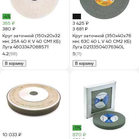
-4%
-7%
365 ₽
3 425 ₽
380 ₽
3 681 ₽
Круг заточной (150х20х32
Круг заточной (350х40х76
мм; 25А 40 K V 40 СМ1 КБ)
мм; 63С 40 L V 40 СМ2 КБ)
Луга 4603347068571
Луга D2133504076340L
4.2
(98)
5
(11)
В корзину
В корзину
-11%
10 033 ₽
870 ₽