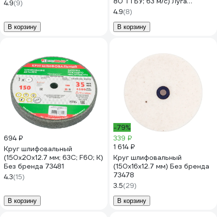
80 Т1 БУ; 63 м/с) Луга
4.9
(9)
4603347326480
4.9
(8)
В корзину
В корзину
-79%
694 ₽
339 ₽
1 614 ₽
Круг шлифовальный
(150х20х12.7 мм; 63С; F60; K)
Круг шлифовальный
Без бренда 73481
(150х16х12.7 мм) Без бренда
73478
4.3
(15)
3.5
(29)
В корзину
В корзину