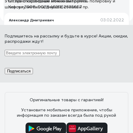
этих приспособлений можно выполнять полировку и
Отзыв о карандаше алмазном Группа
шлифовку металла, дерева, стекла и пр.
Консул 3908-0088 4631152635657
03.02.2022
Александр Дмитриевич
Работает шикарно, цена адекватная
Подпишитесь
на рассылку
и будьте в курсе! Акции, скидки,
распродажи ждут!
Подписаться
Оригинальные товары с гарантией!
Установите мобильное приложение, чтобы
информация по заказам всегда была под рукой