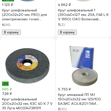
1 125 ₽
4 662 ₽
Круг шлифовальный
Круг шлифовальный 1
(200х32х20 мм; Р60) для
(350x40x127 мм, 25А, F46 L 6
электрических точил
V 1950) ОАО Волжский
REDVERG 6624149
абразивный завод Н0018453
4
(44)
5
(2)
УП-00217227
В корзину
В корзину
-6%
685 ₽
5 753 ₽
728 ₽
Круг алмазный ПП 1А1
Круг шлифовальный
150х20х3х32 мм 125/100
200х20х32 мм, 63С 40 K 7 V
БАЗИС АС4 В201 ПАИ
35 Луга 4603347381311
4820235010638
5
(10)