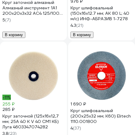
976 ₽
Круг заточной алмазный
Алмазный инструмент 1A1
Круг шлифовальный
200x20x3х32 AC4 125/100
(150х16х12.7 мм; AK 80 L; 40
В2-01 CT00205070
м/с) ИНФ-АБРАЗИВ 1-7278
5
(7)
4.3
(21)
В корзину
В корзину
-11%
255 ₽
1 690 ₽
285 ₽
Круг шлифовальный
Круг заточной (125х16х12,7
(200х25х32 мм; К60) Elitech
мм; 25A 40 K V 40 СМ1 КБ)
1110.001800
Луга 4603347074282
4
(37)
3.8
(23)