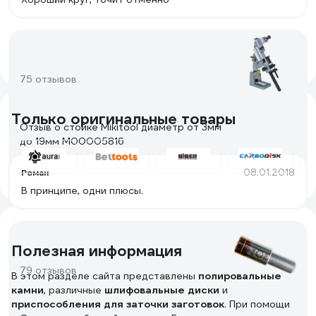
75 отзывов
Только оригинальные товары
Отзыв о стойке Mikitool диаметр от 3мм
до 19мм М00005816
08.01.2018
Роман
В принципе, одни плюсы.
Полезная информация
79 отзывов
В этом разделе сайта представлены
полировальные
камни
, различные
шлифовальные диски
и
приспособления для заточки заготовок
. При помощи