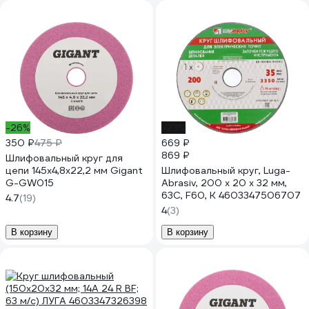
-26%
-23%
350 ₽
475 ₽
669 ₽
869 ₽
Шлифовальный круг для
цепи 145x4,8x22,2 мм Gigant
Шлифовальный круг, Luga-
G-GW015
Abrasiv, 200 х 20 х 32 мм,
63С, F60, K 4603347506707
4.7
(19)
4
(3)
В корзину
В корзину