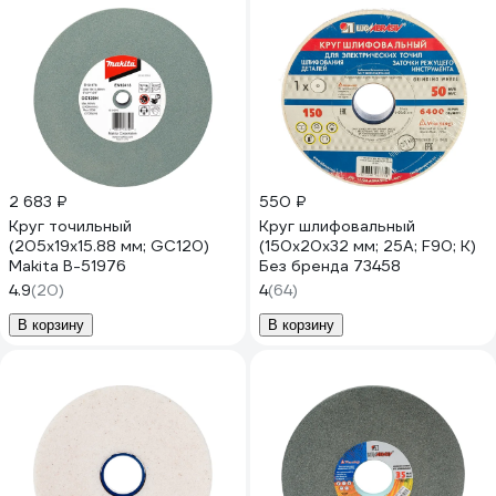
2 683 ₽
550 ₽
Круг точильный
Круг шлифовальный
(205x19x15.88 мм; GC120)
(150х20х32 мм; 25А; F90; K)
Makita B-51976
Без бренда 73458
4.9
(20)
4
(64)
В корзину
В корзину