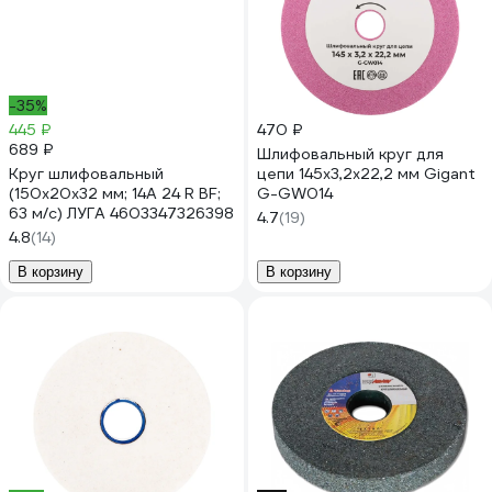
-35%
445 ₽
470 ₽
689 ₽
Шлифовальный круг для
Круг шлифовальный
цепи 145x3,2x22,2 мм Gigant
(150х20х32 мм; 14А 24 R BF;
G-GW014
63 м/с) ЛУГА 4603347326398
4.7
(19)
4.8
(14)
В корзину
В корзину