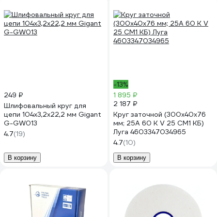
-13%
249 ₽
1 895 ₽
2 187 ₽
Шлифовальный круг для
цепи 104x3,2x22,2 мм Gigant
Круг заточной (300х40х76
G-GW013
мм; 25А 60 К V 25 СМ1 КБ)
Луга 4603347034965
4.7
(19)
4.7
(10)
В корзину
В корзину