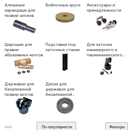
Алмазные
Войлочные круги
Аксессуары и
карандаши для
принадлежности
правки дисков
Шарошки для
Подставки под
Для заточки
правки
заточные станки
маникюрного и
абразивных кругов
парикмахерского
инструмента
Державки для
Диски для
безалмазной
державок для
правки кругов
безалмазной
правки кругов
По популярности
Фильтры