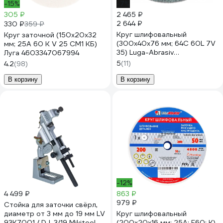
-15%
-7%
305 ₽
2 465 ₽
2 644 ₽
330 ₽
359 ₽
Круг шлифовальный
Круг заточной (150х20х32
(300х40х76 мм; 64С 60L 7V
мм; 25А 60 K V 25 СМ1 КБ)
35) Luga-Abrasiv
Луга 4603347067994
4603347189917
5
(11)
4.2
(98)
В корзину
В корзину
-12%
4 499 ₽
863 ₽
979 ₽
Стойка для заточки свёрл,
диаметр от 3 мм до 19 мм LV
Круг шлифовальный
93K7001 / DJ-3/19 Mikitool
(200х20х16 мм; 25А; F60; K)