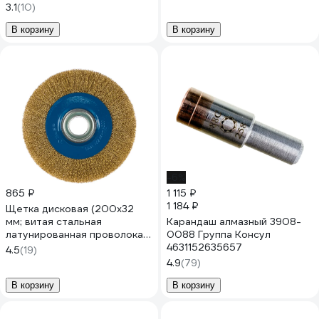
3.1
(10)
В корзину
В корзину
-6%
865 ₽
1 115 ₽
1 184 ₽
Щетка дисковая (200х32
мм; витая стальная
Карандаш алмазный 3908-
латунированная проволока
0088 Группа Консул
0.3 мм) для точильно-
4631152635657
4.5
(19)
шлифовального станка ЗУБР
4.9
(79)
35186-200_z01
В корзину
В корзину