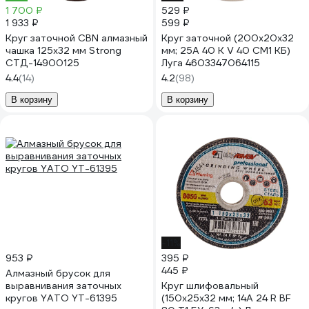
1 700 ₽
529 ₽
1 933 ₽
599 ₽
Круг заточной CBN алмазный
Круг заточной (200х20х32
чашка 125х32 мм Strong
мм; 25А 40 K V 40 СМ1 КБ)
СТД-14900125
Луга 4603347064115
4.4
(14)
4.2
(98)
В корзину
В корзину
-11%
953 ₽
395 ₽
445 ₽
Алмазный брусок для
выравнивания заточных
Круг шлифовальный
кругов YATO YT-61395
(150x25x32 мм; 14А 24 R BF