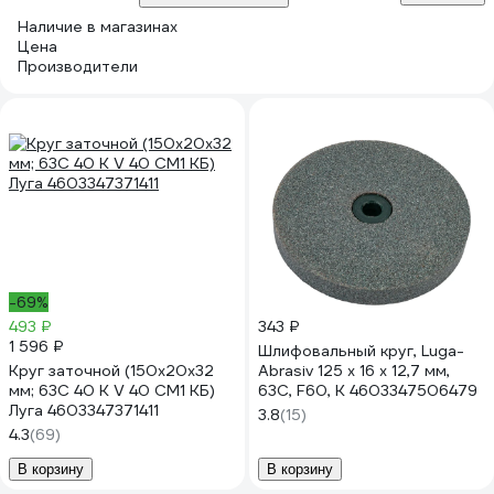
Наличие в магазинах
Цена
Производители
-69%
493 ₽
343 ₽
1 596 ₽
Шлифовальный круг, Luga-
Круг заточной (150х20х32
Abrasiv 125 х 16 х 12,7 мм,
мм; 63С 40 К V 40 СМ1 КБ)
63С, F60, K 4603347506479
Луга 4603347371411
3.8
(15)
4.3
(69)
В корзину
В корзину