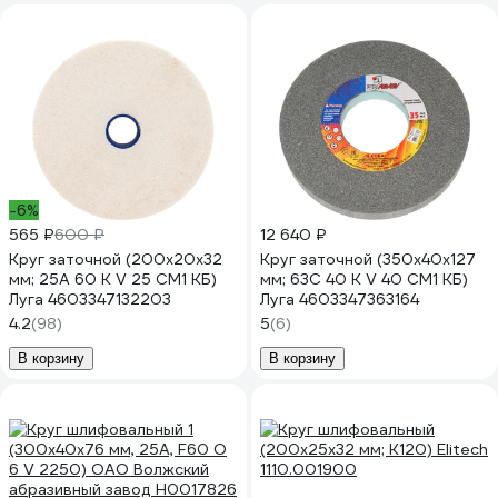
-6%
565 ₽
600 ₽
12 640 ₽
Круг заточной (200х20х32
Круг заточной (350х40х127
мм; 25А 60 K V 25 СМ1 КБ)
мм; 63С 40 K V 40 СМ1 КБ)
Луга 4603347132203
Луга 4603347363164
4.2
(98)
5
(6)
В корзину
В корзину