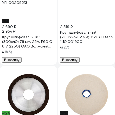
-9%
2 690 ₽
2 519 ₽
2 954 ₽
Круг шлифовальный
Круг шлифовальный 1
(200х25х32 мм; К120) Elitech
(300x40x76 мм, 25А, F60 O
1110.001900
6 V 2250) ОАО Волжский
4
(27)
абразивный завод Н0017826
4.6
(5)
УП-00209213
В корзину
В корзину
-12%
-12%