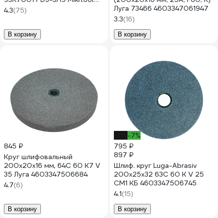
М00005816
Луга 73466 4603347061947
4.3
(75)
3.3
(16)
В корзину
В корзину
-11%
-7%
845 ₽
795 ₽
897 ₽
Круг шлифовальный
200x20x16 мм, 64С 60 K7 V
Шлиф. круг Luga-Abrasiv
35 Луга 4603347506684
200х25х32 63С 60 К V 25
СМ1 КБ 4603347506745
4.7
(6)
4.1
(15)
В корзину
В корзину