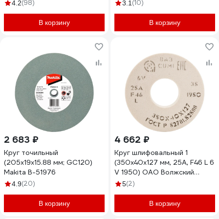
(98)
(10)
4.2
3.1
В корзину
В корзину
2 683 ₽
4 662 ₽
Круг точильный
Круг шлифовальный 1
(205x19x15.88 мм; GC120)
(350x40x127 мм, 25А, F46 L 6
Makita B-51976
V 1950) ОАО Волжский
абразивный завод Н0018453
(20)
(2)
4.9
5
УП-00217227
В корзину
В корзину