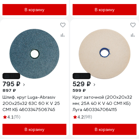
93200 CNIC 39218
В корзину
В корзину
-11%
-12%
795 ₽
529 ₽
897 ₽
599 ₽
Шлиф. круг Luga-Abrasiv
Круг заточной (200х20х32
200х25х32 63С 60 К V 25
мм; 25А 40 K V 40 СМ1 КБ)
СМ1 КБ 4603347506745
Луга 4603347064115
(15)
(98)
4.1
4.2
В корзину
В корзину