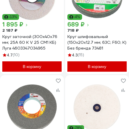
-13%
-4%
1 895 ₽
689 ₽
2 187 ₽
718 ₽
Круг заточной (300х40х76
Круг шлифовальный
мм; 25А 60 К V 25 СМ1 КБ)
(150х20х12.7 мм; 63С; F60; K)
Луга 4603347034965
Без бренда 73481
(10)
(15)
4.7
4.3
В корзину
В корзину
-78%