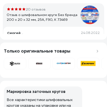
20 отзывов
Отзыв о шлифовальном круге Без бренда
200 х 20 х 32 мм, 25А, F90, K 73469
Сергей ..
24.08.2022
Отличный круг, для тонкой заточки сверил. Со своей
задачей справляется на 5+. Не слушайте тех кто
пишут, что круги кривые, любой круг, надо правильно
Только оригинальные товары
установить, настроить и довести. Пластиковая
вставка позволяет добиться наименьшего биения
круга, а дальше он доводится алмазным карандашом.
3 отзыва
30мин на установку и доводку и у вас отличный
Отзыв о круге ОАО Волжский абразивный
качественный круг по приемлемой цене. Я
завод 1 200х20х32мм 25 А 20СМ F80 K/L
использовал для правки карандаш 3908-0091 (тип 04;
022575
исполнение С; 2 карата) СИИТ 1к-91 ( Код товара:
16505139 ).
Плесниченко Андрей
05.01.2018
Маркировка заточных кругов
не дорого
Все характеристики шлифовальных
кругов указаны на упаковке или на