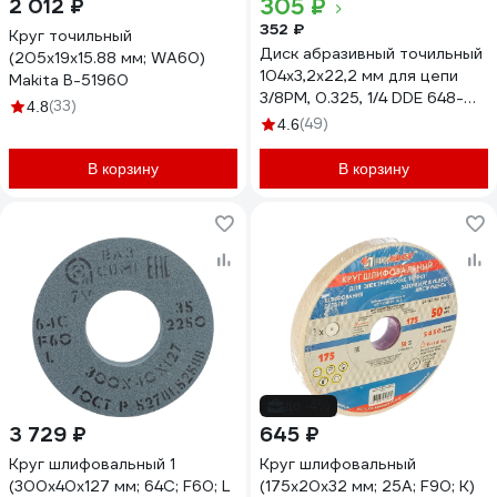
305 ₽
2 012 ₽
352 ₽
Круг точильный
Диск абразивный точильный
(205x19x15.88 мм; WA60)
104х3,2х22,2 мм для цепи
Makita B-51960
3/8PM, 0.325, 1/4 DDE 648-
(33)
4.8
106
(49)
4.6
В корзину
В корзину
до -4%
3 729 ₽
645 ₽
Круг шлифовальный 1
Круг шлифовальный
(300x40x127 мм; 64С; F60; L
(175х20х32 мм; 25А; F90; K)