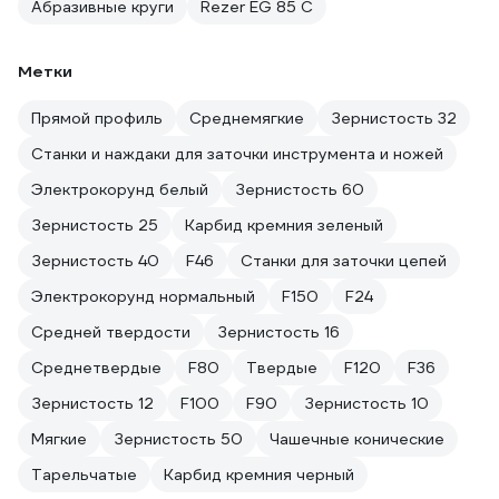
Абразивные круги
Rezer EG 85 C
Метки
Прямой профиль
Среднемягкие
Зернистость 32
Станки и наждаки для заточки инструмента и ножей
Электрокорунд белый
Зернистость 60
Зернистость 25
Карбид кремния зеленый
Зернистость 40
F46
Станки для заточки цепей
Электрокорунд нормальный
F150
F24
Средней твердости
Зернистость 16
Среднетвердые
F80
Твердые
F120
F36
Зернистость 12
F100
F90
Зернистость 10
Мягкие
Зернистость 50
Чашечные конические
Тарельчатые
Карбид кремния черный