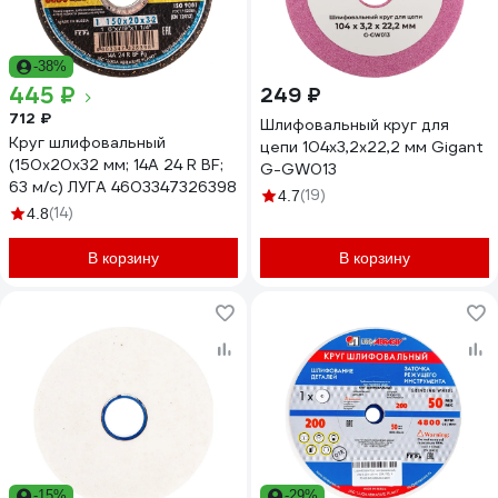
-38%
445 ₽
249 ₽
712 ₽
Шлифовальный круг для
Круг шлифовальный
цепи 104x3,2x22,2 мм Gigant
(150х20х32 мм; 14А 24 R BF;
G-GW013
63 м/с) ЛУГА 4603347326398
(19)
4.7
(14)
4.8
В корзину
В корзину
-15%
-29%