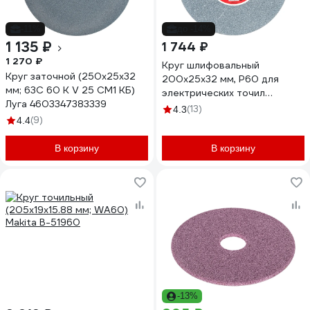
-11%
до -14%
1 135 ₽
1 744 ₽
1 270 ₽
Круг шлифовальный
Круг заточной (250х25х32
200x25x32 мм, P60 для
мм; 63C 60 K V 25 СМ1 КБ)
электрических точил
Луга 4603347383339
REDVERG 6670790
(13)
4.3
(9)
4.4
В корзину
В корзину
-13%