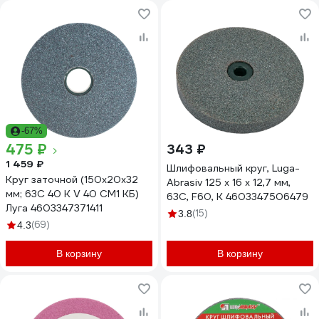
-67%
475 ₽
343 ₽
1 459 ₽
Шлифовальный круг, Luga-
Круг заточной (150х20х32
Abrasiv 125 х 16 х 12,7 мм,
мм; 63С 40 К V 40 СМ1 КБ)
63С, F60, K 4603347506479
Луга 4603347371411
(15)
3.8
(69)
4.3
В корзину
В корзину