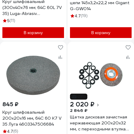
Круг шлифовальный
цепи 145x3,2x22,2 мм Gigant
(300х40х76 мм; 64С 60L 7V
G-GW014
35) Luga-Abrasiv
(19)
4.7
4603347189917
(11)
5
В корзину
В корзину
-29%
2 020 ₽
845 ₽
2 846 ₽
Круг шлифовальный
Щетка дисковая зачистная
200x20x16 мм, 64С 60 K7 V
нержавеющая 200x20x32
35 Луга 4603347506684
мм, с переходными втулками
(6)
4.7