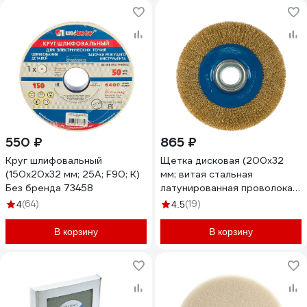
550 ₽
865 ₽
Круг шлифовальный
Щетка дисковая (200х32
(150х20х32 мм; 25А; F90; K)
мм; витая стальная
Без бренда 73458
латунированная проволока
0.3 мм) для точильно-
(64)
(19)
4
4.5
шлифовального станка ЗУБР
35186-200_z01
В корзину
В корзину