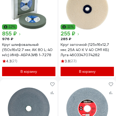
-12%
-11%
855 ₽
255 ₽
976 ₽
285 ₽
Круг шлифовальный
Круг заточной (125х16х12,7
(150х16х12.7 мм; AK 80 L; 40
мм; 25A 40 K V 40 СМ1 КБ)
м/с) ИНФ-АБРАЗИВ 1-7278
Луга 4603347074282
(21)
(23)
4.3
3.8
В корзину
В корзину