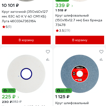
339 ₽
10 101 ₽
1 518 ₽
Круг заточной (350х40х127
Круг шлифовальный
мм; 63С 40 K V 40 СМ1 КБ)
(150х16х12.7 мм) Без бренда
Луга 4603347363164
73478
(6)
5
(29)
3.5
В корзину
В корзину
-20%
до -6%
225 ₽
1 125 ₽
230 ₽
282 ₽
Круг шлифовальный