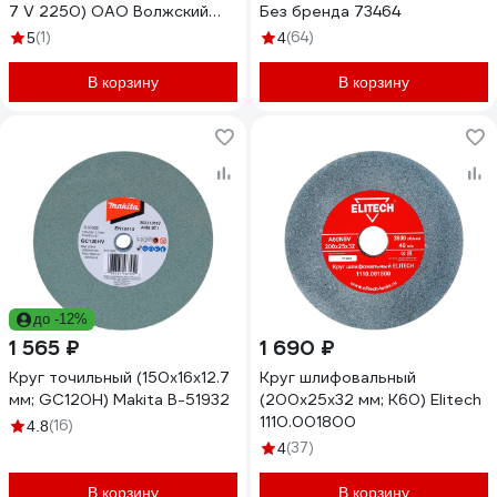
7 V 2250) ОАО Волжский
Без бренда 73464
абразивный завод
(1)
(64)
5
4
Н0059555 УП-00210259
В корзину
В корзину
до -12%
1 565 ₽
1 690 ₽
Круг точильный (150x16x12.7
Круг шлифовальный
мм; GC120H) Makita B-51932
(200х25х32 мм; К60) Elitech
1110.001800
(16)
4.8
(37)
4
В корзину
В корзину