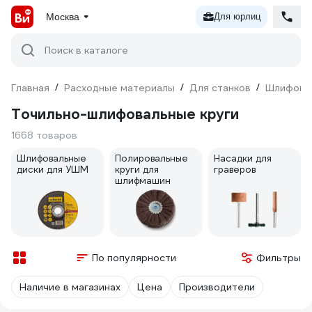
Москва
Для юрлиц
Поиск в каталоге
Главная
/
Расходные материалы
/
Для станков
/
Шлифовка
Точильно-шлифовальные круги
1668 товаров
Шлифовальные
Полировальные
Насадки для
диски для УШМ
круги для
граверов
шлифмашин
По популярности
Фильтры
Наличие в магазинах
Цена
Производители