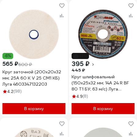
-6%
-11%
395 ₽
565 ₽
600 ₽
445 ₽
Круг заточной (200х20х32
Круг шлифовальный
мм; 25А 60 K V 25 СМ1 КБ)
(150x25x32 мм; 14А 24 R BF
Луга 4603347132203
80 Т1 БУ; 63 м/с) Луга
(98)
4.2
4603347326480
(8)
4.9
В корзину
В корзину