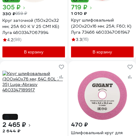
305 ₽
719 ₽
1 010 ₽
330 ₽
359 ₽
Круг шлифовальный
Круг заточной (150х20х32
(200х20х16 мм; 25А; F60; K)
мм; 25А 60 K V 25 СМ1 КБ)
Луга 73466 4603347061947
Луга 4603347067994
(16)
(98)
3.3
4.2
В корзину
В корзину
-7%
2 465 ₽
470 ₽
2 644 ₽
Шлифовальный круг для