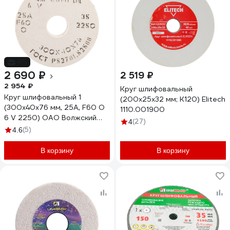
-9%
2 690 ₽
2 519 ₽
2 954 ₽
Круг шлифовальный
Круг шлифовальный 1
(200х25х32 мм; К120) Elitech
(300x40x76 мм, 25А, F60 O
1110.001900
6 V 2250) ОАО Волжский
(27)
4
абразивный завод Н0017826
(5)
4.6
УП-00209213
В корзину
В корзину