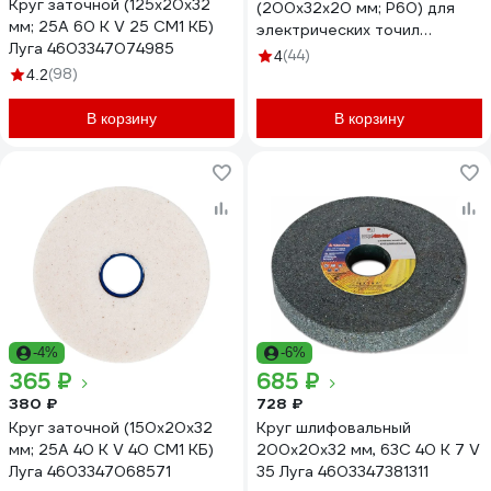
Круг заточной (125х20х32
(200х32х20 мм; Р60) для
мм; 25А 60 K V 25 СМ1 КБ)
электрических точил
Луга 4603347074985
REDVERG 6624149
(44)
4
(98)
4.2
В корзину
В корзину
-4%
-6%
365 ₽
685 ₽
380 ₽
728 ₽
Круг заточной (150х20х32
Круг шлифовальный
мм; 25А 40 K V 40 СМ1 КБ)
200х20х32 мм, 63С 40 K 7 V
Луга 4603347068571
35 Луга 4603347381311