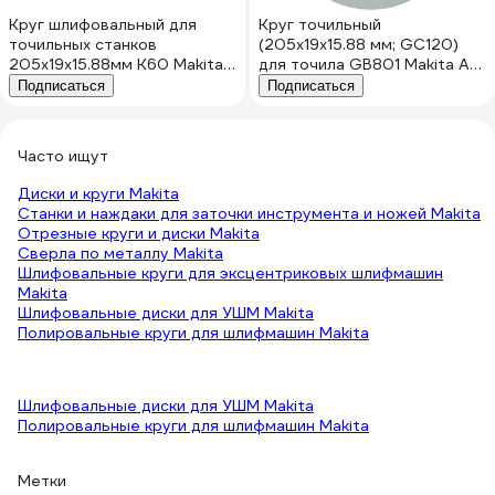
Круг шлифовальный для
Круг точильный
точильных станков
(205x19x15.88 мм; GC120)
205x19x15.88мм К60 Makita
для точила GB801 Makita A-
A-47260
47254
Подписаться
Подписаться
Часто ищут
Диски и круги Makita
Станки и наждаки для заточки инструмента и ножей Makita
Отрезные круги и диски Makita
Сверла по металлу Makita
Шлифовальные круги для эксцентриковых шлифмашин
Makita
Шлифовальные диски для УШМ Makita
Полировальные круги для шлифмашин Makita
Шлифовальные диски для УШМ Makita
Полировальные круги для шлифмашин Makita
Метки