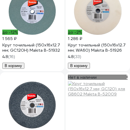
до -12%
до -2%
1 565 ₽
1 286 ₽
Круг точильный (150x16x12.7
Круг точильный (150x16x12.7
мм; GC120H) Makita B-51932
мм; WA60) Makita B-51926
4.8
(16)
4.8
(33)
В корзину
В корзину
Нет в наличии