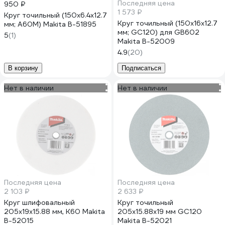
Последняя цена
950 ₽
1 573 ₽
Круг точильный (150x6.4x12.7
Круг точильный (150х16х12.7
мм; A60M) Makita B-51895
мм; GC120) для GB602
5
(1)
Makita B-52009
4.9
(20)
В корзину
Подписаться
Нет в наличии
Нет в наличии
Последняя цена
Последняя цена
2 103 ₽
2 633 ₽
Круг шлифовальный
Круг точильный
205x19x15.88 мм, К60 Makita
205x15.88х19 мм GC120
B-52015
Makita B-52021