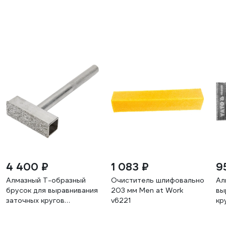
4 400 ₽
1 083 ₽
9
Алмазный Т-образный
Очиститель шлифовальной лен
Ал
брусок для выравнивания
203 мм Men at Work
вы
заточных кругов
v6221
кр
ПЕТРОГРАДЪ
М00015989