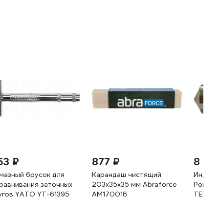
53 ₽
877 ₽
8 90
ты
мазный брусок для
Карандаш чистящий
Индент
равнивания заточных
203х35x35 мм Abraforce
Рокве
угов YATO YT-61395
АМ170016
ТЕХИН