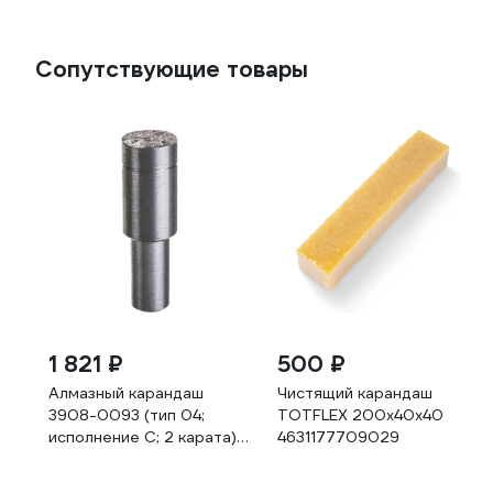
Сопутствующие товары
1 821 ₽
500 ₽
Алмазный карандаш
Чистящий карандаш
3908-0093 (тип 04;
TOTFLEX 200x40x40
исполнение С; 2 карата)
4631177709029
СИИТ 1к-93