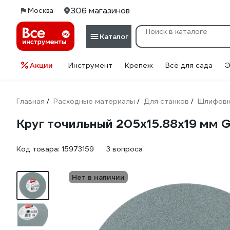
306 магазинов
Москва
Каталог
Акции
Инструмент
Крепеж
Всё для сада
Э
Главная
Расходные материалы
Для станков
Шлифовк
/
/
/
Круг точильный 205x15.88х19 мм 
Код товара:
15973159
3 вопроса
Нет в наличии