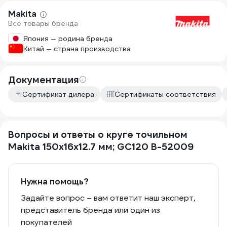
На вал точила Макита GB801 диск
Makita
встал без люфта, даже пришлось
Все товары бренда
применить усилие. 15 грластилина
легко компенсировались штатной
Япония — родина бренда
шайбой с балансирующими грузиками.
Китай — страна производства
Вибрация при работе
минимальнейшая. Ранее покупал диски
сторонних производителей, мучался с
Документация
их балансировкой. С этим диском
установка заняла 10 мин.
Сертификат дилера
Сертификаты соответствия
Вопросы и ответы о круге точильном
Makita 150х16х12.7 мм; GC120 B-52009
Нужна помощь?
Задайте вопрос – вам ответит наш эксперт,
представитель бренда или один из
покупателей