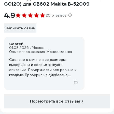
GC120) для GB602 Makita B-52009
4.9
20 отзывов
Написать отзыв
Сергей
01.08.2026
г. Москва
Опыт использования: Менее месяца
Сделано отлично, все размеры
выдержаны и соответствуют
описанию. Поверхности все ровные и
гладкие. Проверил на дисбаланс,
надел диск на сверло 16 мм и поставил
между двумя направляющими
чугунной базы токарного станка по
дереву Корвет 104. Кстати, работает
такая проверка дисбаланса отлично.
Посмотреть все отзывы
Потребовалось буквально 15 г
пластилина для выравнивания баланса.