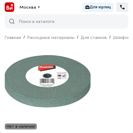
Москва
Для юрлиц
Поиск в каталоге
Главная
/
Расходные материалы
/
Для станков
/
Шлифовка
Нет в наличии