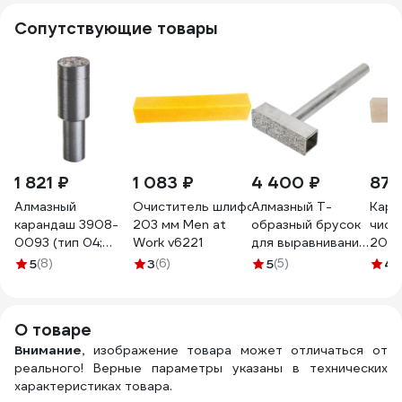
Сопутствующие товары
1 821 ₽
1 083 ₽
4 400 ₽
877
Алмазный
Очиститель шлифовальной ленты
Алмазный Т-
Кара
карандаш 3908-
203 мм Men at
образный брусок
чист
0093 (тип 04;
Work v6221
для выравнивания
203х
исполнение С; 2
заточных кругов
Abra
5
(8)
3
(6)
5
(5)
4.
карата) СИИТ
ПЕТРОГРАДЪ
АМ17
1к-93
М00015989
О товаре
Внимание,
изображение товара может отличаться от
реального! Верные параметры указаны в технических
характеристиках товара.