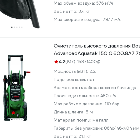
Max объем воздуха:
576 м³/ч
Вес нетто:
3.4 кг
Max скорость воздуха:
79.17 м/с
Очиститель высокого давления Bo
AdvancedAquatak 150 0.600.8A7.
4.2
(107)
15871400
Мощность (кВт):
2.2
Подогрев воды:
нет
Возможность забора воды из бочки:
да
Производительность:
480 л/ч
Мах рабочее давление:
110 бар
Длина шланга:
8 м
Материал помпы:
металл
Габариты без упаковки:
864х446х404 мм
Вес нетто:
21.1 кг