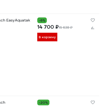
sch EasyAquatak
-6%
14 700 ₽
15 638 ₽
В корзину
sch
-20%