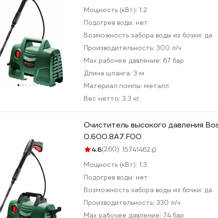
Мощность (кВт):
1.2
Подогрев воды:
нет
Возможность забора воды из бочки:
да
Производительность:
300 л/ч
Мах рабочее давление:
67 бар
Длина шланга:
3 м
Материал помпы:
металл
Вес нетто:
3.3 кг
Очиститель высокого давления Bos
0.600.8A7.F00
4.6
(260)
15741462
Мощность (кВт):
1.3
Подогрев воды:
нет
Возможность забора воды из бочки:
да
Производительность:
330 л/ч
Мах рабочее давление:
74 бар