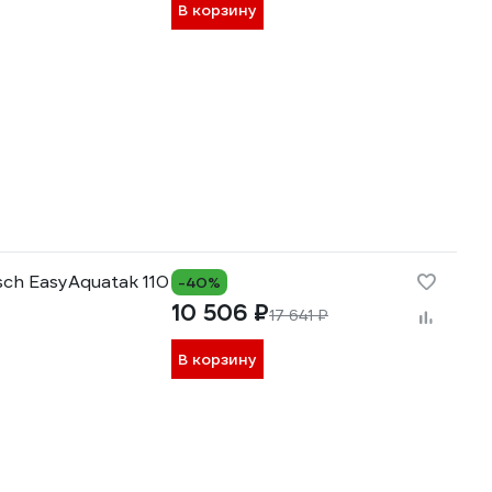
В корзину
ch EasyAquatak 110
-40%
10 506 ₽
17 641 ₽
В корзину