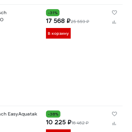
sch
-31%
00
17 568 ₽
25 559 ₽
В корзину
sch EasyAquatak
-38%
10 225 ₽
16 462 ₽