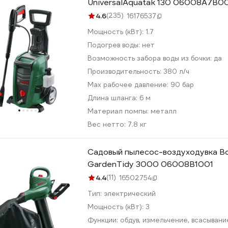
UniversalAquatak 130 06008A7B0
4.6
(235)
16176537
Мощность (кВт):
1.7
Подогрев воды:
нет
Возможность забора воды из бочки:
да
Производительность:
380 л/ч
Мах рабочее давление:
90 бар
Длина шланга:
6 м
Материал помпы:
металл
Вес нетто:
7.8 кг
Садовый пылесос-воздуходувка Bo
GardenTidy 3000 06008B1001
4.4
(11)
16502754
Тип:
электрический
Мощность (кВт):
3
Функции:
обдув, измельчение, всасывани