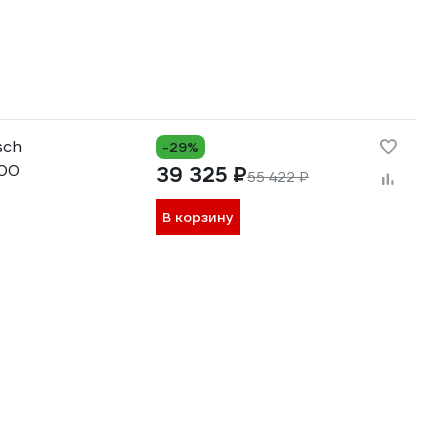
sch
-29%
700
39 325 ₽
55 422 ₽
В корзину