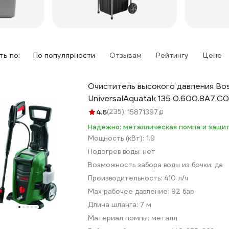
ь по:
По популярности
Отзывам
Рейтингу
Цене
Очиститель высокого давления Bo
UniversalAquatak 135 0.600.8A7.C
4.6
(235)
15871397
Надежно: металлическая помпа и защит
Мощность (кВт):
1.9
Подогрев воды:
нет
Возможность забора воды из бочки:
да
Производительность:
410 л/ч
Мах рабочее давление:
92 бар
Длина шланга:
7 м
Материал помпы:
металл