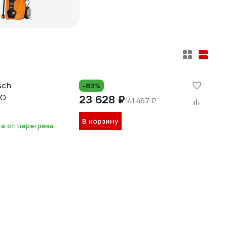
sch
-83%
00
23 628 ₽
141 467 ₽
В корзину
а от перегрева