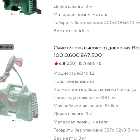
Длина шланга:
3 м
Материал помпы:
металл
Габариты без упаковки:
400х200х370 м
Вес нетто:
4.5 кг
аличии
Очиститель высокого давления Bo
100 0.600.8A7.E00
4.6
(260)
15764862
Мощность (кВт):
1.2
Подогрев воды:
нет
Возможность забора воды из бочки:
да
Производительность:
300 л/ч
Мах рабочее давление:
67 бар
Длина шланга:
3 м
Материал помпы:
металл
Габариты без упаковки:
387х192х318 мм
Вес нетто:
3 кг