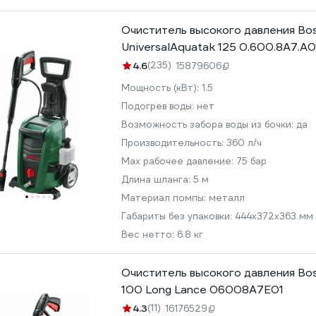
Очиститель высокого давления Bo
UniversalAquatak 125 0.600.8A7.A
4.6
(235)
15879606
Мощность (кВт):
1.5
Подогрев воды:
нет
Возможность забора воды из бочки:
да
Производительность:
360 л/ч
Мах рабочее давление:
75 бар
Длина шланга:
5 м
Материал помпы:
металл
Габариты без упаковки:
444х372х363 мм
Вес нетто:
6.8 кг
Очиститель высокого давления Bo
100 Long Lance 06008A7E01
4.3
(11)
16176529