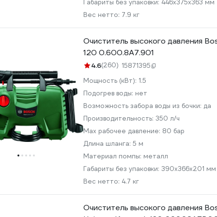
Габариты без упаковки:
446х375х363 мм
Вес нетто:
7.9 кг
Очиститель высокого давления Bo
120 0.600.8A7.901
4.6
(260)
15871395
Мощность (кВт):
1.5
Подогрев воды:
нет
Возможность забора воды из бочки:
да
Производительность:
350 л/ч
Мах рабочее давление:
80 бар
Длина шланга:
5 м
Материал помпы:
металл
Габариты без упаковки:
390x366x201 мм
Вес нетто:
4.7 кг
Очиститель высокого давления Bo