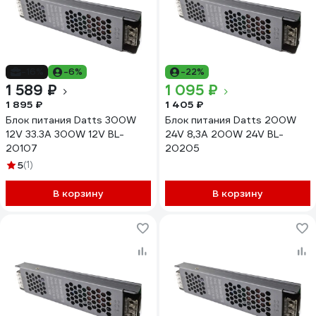
-16%
-6%
-22%
1 589 ₽
1 095 ₽
1 895 ₽
1 405 ₽
Блок питания Datts 300W
Блок питания Datts 200W
12V 33.3А 300W 12V BL-
24V 8,3А 200W 24V BL-
20107
20205
5
(1)
В корзину
В корзину