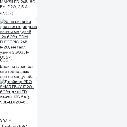
MAKSILED 24В, 60
Вт, IP20, 2,5 А,
110х78х35 мм,
4.9
(37)
MLPS-NW-60-24
806 ₽
Блок питания для
светодиодных
лент и модулей
12v 60Вт TDM
ELECTRIC 24В,
IP20, металл,
узкий SQ0331-
0557
947 ₽
Драйвер PRO