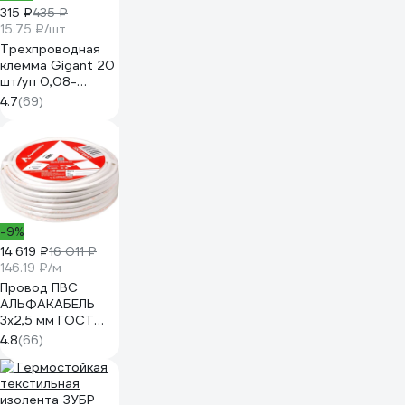
315 ₽
435 ₽
15.75 ₽/шт
Трехпроводная
клемма Gigant 20
шт/уп 0,08-
2,5(4)мм² GCT-
4.7
(69)
222-413-20
-9%
14 619 ₽
16 011 ₽
146.19 ₽/м
Провод ПВС
АЛЬФАКАБЕЛЬ
3х2,5 мм ГОСТ
100 м 05053
4.8
(66)