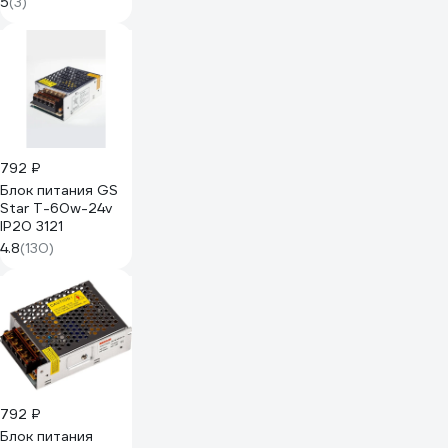
5
(3)
ленты 12V 60W 5A
IP20 ILLUMINATION
GS8605
792 ₽
Блок питания GS
Star Т-60w-24v
IP20 3121
4.8
(130)
792 ₽
Блок питания