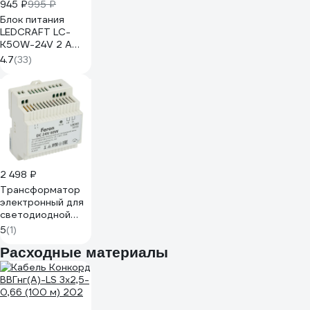
945 ₽
995 ₽
Блок питания
LEDCRAFT LC-
K50W-24V 2 А
карандаш
4.7
(33)
312x18x18
418010005
2 498 ₽
Трансформатор
электронный для
светодиодной
ленты на DIN-
5
(1)
рейку FERON 60W
Расходные материалы
24V, LB008, 52133