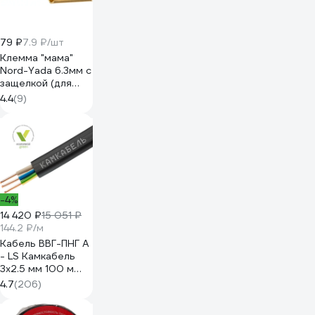
79 ₽
7.9 ₽/шт
Клемма "мама"
Nord-Yada 6.3мм с
защелкой (для
разъемов) 1.5-
4.4
(9)
2.5кв.мм 906369
-4%
14 420 ₽
15 051 ₽
144.2 ₽/м
Кабель ВВГ-ПНГ А
- LS Камкабель
3x2.5 мм 100 м
ГОСТ
4.7
(206)
1157К30HG00070А0100М