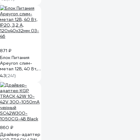
60Вт 12В IP20
GDLI-S-60-IP20-
PRO-12 514400
871 ₽
Блок Питания
Apeyron слим-
метал 12В, 40 Вт,
IP20, 3,2 А,
4.3
(241)
120х40х32мм 03-
46
860 ₽
Драйвер-адаптер