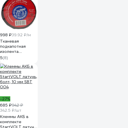
998 ₽
39.92 ₽/м
Тканевая
подкапотная
изолента
Terminator Izt
5
(8)
1925 fabric, 19мм х
25м, толщина
0,25мм 2000832
-27%
685 ₽
942 ₽
342.5 ₽/шт
Клеммы АКБ в
комплекте
StartVOLT латунь,