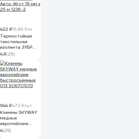
422 ₽
16.88 ₽/м
Термостойкая
текстильная
изолента ЗУБР
Авто-Жгут 19 мм х
4.8
(29)
25 м 1236-2
944 ₽
472 ₽/шт
Клеммы SKYWAY
медные
европейские
быстросъёмные
4
(29)
013 S06701013