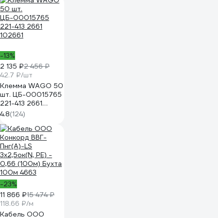
-13%
2 135 ₽
2 456 ₽
42.7 ₽/шт
Клемма WAGO 50
шт. ЦБ-00015765
221-413 2661
102661
4.8
(124)
-23%
11 866 ₽
15 474 ₽
118.66 ₽/м
Кабель ООО