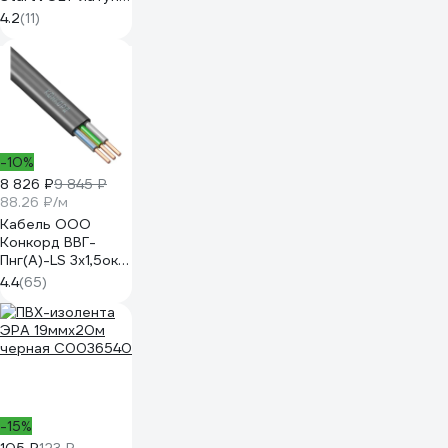
болт, 10 мм SBT
4.2
(11)
004
-10%
8 826 ₽
9 845 ₽
88.26 ₽/м
Кабель ООО
Конкорд ВВГ-
Пнг(А)-LS 3x1,5ок
(N, PE) - 0,66
4.4
(65)
(100м) Бухта 100м
4662
-15%