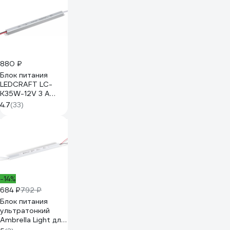
Uin=175-240В,
IP20, 118x78x36мм,
200г - метал.
602183
880 ₽
Блок питания
LEDCRAFT LC-
K35W-12V 3 А
карандаш
4.7
(33)
282x18x18
418010011
-14%
684 ₽
792 ₽
Блок питания
ультратонкий
Ambrella Light для
светодиодной