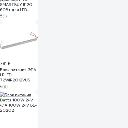
SMARTBUY IP20-
60Вт для LED
ленты 12В 5А()
5
(1)
SBL-LDr20-60
791 ₽
Блок питания ЭРА
LPLED
72WIP2012VUS
Б0061154
4
(9)