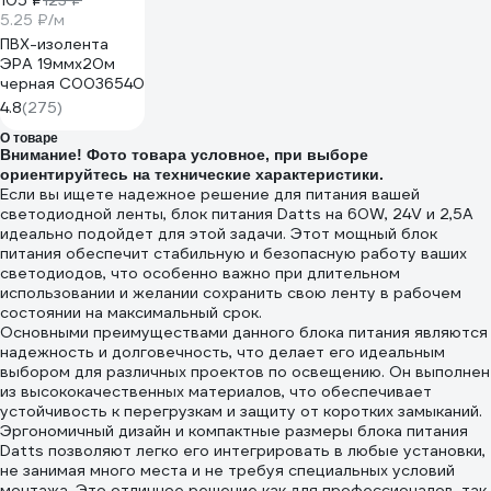
105 ₽
123 ₽
5.25 ₽/м
ПВХ-изолента
ЭРА 19ммх20м
черная C0036540
4.8
(275)
О товаре
Внимание! Фото товара условное, при выборе
ориентируйтесь на технические характеристики.
Если вы ищете надежное решение для питания вашей
светодиодной ленты, блок питания Datts на 60W, 24V и 2,5А
идеально подойдет для этой задачи. Этот мощный блок
питания обеспечит стабильную и безопасную работу ваших
светодиодов, что особенно важно при длительном
использовании и желании сохранить свою ленту в рабочем
состоянии на максимальный срок.
Основными преимуществами данного блока питания являются
надежность и долговечность, что делает его идеальным
выбором для различных проектов по освещению. Он выполнен
из высококачественных материалов, что обеспечивает
устойчивость к перегрузкам и защиту от коротких замыканий.
Эргономичный дизайн и компактные размеры блока питания
Datts позволяют легко его интегрировать в любые установки,
не занимая много места и не требуя специальных условий
монтажа. Это отличное решение как для профессионалов, так