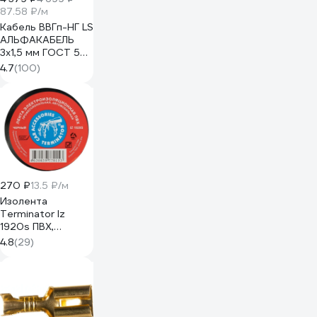
87.58 ₽/м
Кабель ВВГп-НГ LS
АЛЬФАКАБЕЛЬ
3х1,5 мм ГОСТ 50
м 05190
4.7
(100)
270 ₽
13.5 ₽/м
Изолента
Terminator Iz
1920s ПВХ,
черная,
4.8
(29)
автомобильная,
0.13 мм, 19 мм, 20
м 2000251