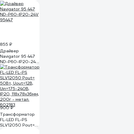
10364/6020
855 ₽
Драйвер
Navigator 95 447
ND-P60-IP20-24V
95447
900 ₽
Трансформатор
FL-LED FL-PS
SLV12050 Pout=
50Вт, Uout=12В,