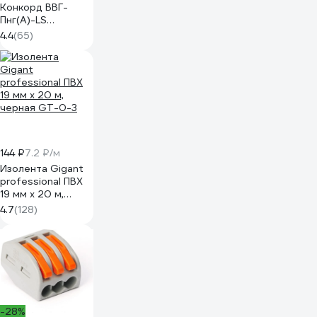
Конкорд ВВГ-
Пнг(А)-LS
3x2,5ок(N, PE) -
4.4
(65)
0,66 (100м) Бухта
100м 4663
144 ₽
7.2 ₽/м
Изолента Gigant
professional ПВХ
19 мм х 20 м,
черная GT-0-3
4.7
(128)
-28%