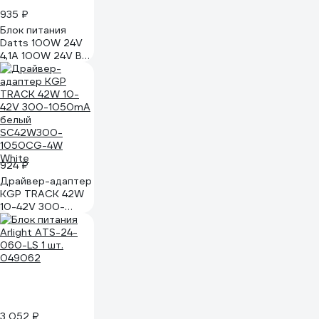
935 ₽
Блок питания
Datts 100W 24V
4,1А 100W 24V BL-
20202
924 ₽
Драйвер-адаптер
KGP TRACK 42W
10-42V 300-
1050mA белый
SC42W300-
1050CG-4W
White
3 052 ₽