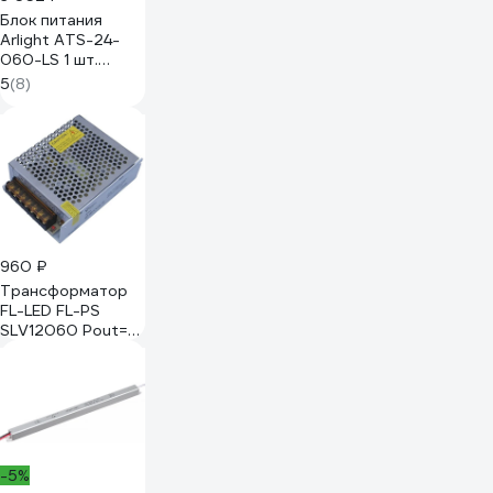
Блок питания
Arlight ATS-24-
060-LS 1 шт.
049062
5
(8)
960 ₽
Трансформатор
FL-LED FL-PS
SLV12060 Pout=
60Вт, Uout=12В,
Uin=175-240В,
IP20, 118x78x36мм,
200г - метал.
602190
-5%