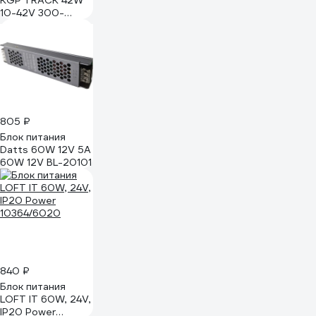
KGP TRACK 42W
10-42V 300-
1050mA черный
SC42W300-
1050CG-4B Black
805 ₽
Блок питания
Datts 60W 12V 5А
60W 12V BL-20101
840 ₽
Блок питания
LOFT IT 60W, 24V,
IP20 Power