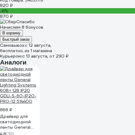
Код товара: 34835119
820 ₽
-6%
870 ₽
Начислим 8 бонусов
В корзину
Быстрый заказ
Самовывоз:
c 12 августа,
бесплатно
, из 1 магазина
Курьером:
c 13 августа,
от 290 ₽
Аналоги
868 ₽
Драйвер для
светодиодной
ленты General
Lighting Systems
4.8
(39)