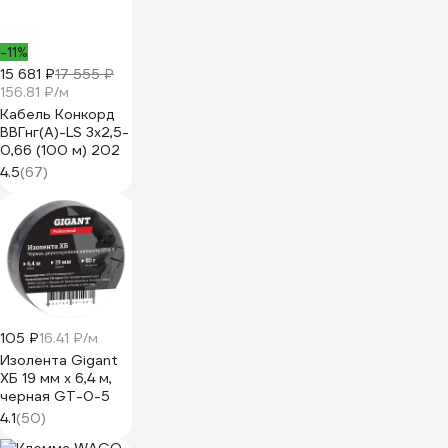
-11%
15 681 ₽
17 555 ₽
156.81 ₽/м
Кабель Конкорд
ВВГнг(А)-LS 3х2,5-
0,66 (100 м) 202
4.5
(67)
105 ₽
16.41 ₽/м
Изолента Gigant
ХБ 19 мм х 6,4 м,
черная GT-0-5
4.1
(50)