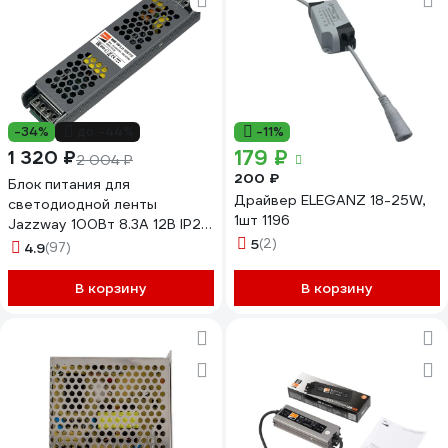
-34%
до -44%
-11%
179 ₽
1 320 ₽
2 004 ₽
200 ₽
Блок питания для
Драйвер ELEGANZ 18-25W,
светодиодной ленты
1шт 1196
Jazzway 100Вт 8.3А 12В IP20
BSPS 1002167A
5
(2)
4.9
(97)
В корзину
В корзину