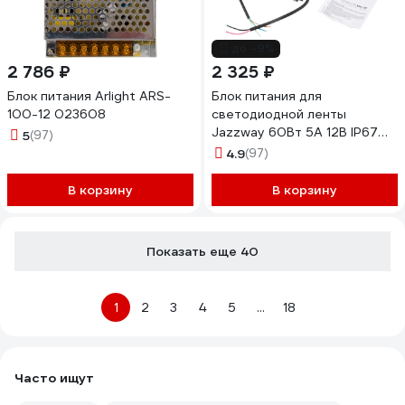
до -9%
2 786 ₽
2 325 ₽
Блок питания Arlight ARS-
Блок питания для
100-12 023608
светодиодной ленты
Jazzway 60Вт 5А 12В IP67
5
(97)
BSPS влагозащитный
4.9
(97)
3329273A
В корзину
В корзину
Показать еще 40
1
2
3
4
5
...
18
Часто ищут