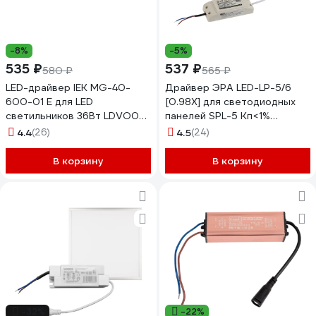
-8%
-5%
535 ₽
537 ₽
580 ₽
565 ₽
LED-драйвер IEK MG-40-
Драйвер ЭРА LED-LP-5/6
600-01 E для LED
[0.98X] для светодиодных
светильников 36Вт LDVO0-
панелей SPL-5 Кп<1%
36-0-E-K01
PF>0.98 Б0039417
4.4
(26)
4.5
(24)
В корзину
В корзину
-32%
-22%