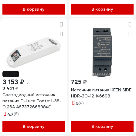
для светодиодных
светильников внутреннего
В корзину
В корзину
освещения, IP20 7041020
-9%
3 153 ₽
725 ₽
3 451 ₽
Источник питания KEEN SIDE
Светодиодный источник
HDR-30-12 146698
питания D-Luce Fonte: I-36-
5
(4)
0,26A 4673726689840
1005003162072848
4.7
(6)
В корзину
В корзину