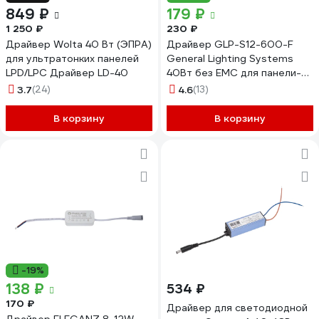
849 ₽
179 ₽
1 250 ₽
230 ₽
Драйвер Wolta 40 Вт (ЭПРА)
Драйвер GLP-S12-600-F
для ультратонких панелей
General Lighting Systems
LPD/LPC Драйвер LD-40
40Вт без EMC для панели-
рамки GALP-WF 439639
3.7
(24)
4.6
(13)
В корзину
В корзину
-19%
138 ₽
534 ₽
170 ₽
Драйвер для светодиодной