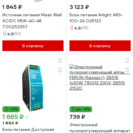
1 845 ₽
3 123 ₽
Источник питания Mean Well
Блок питания Arlight ARS-
AC/DC MDR-40-48
100-24 026123
Т00252357
4.9
(28)
4.9
(93)
В корзину
В корзину
-12%
до -9%
1 665 ₽
739 ₽
1 893 ₽
Электронный
Блок питания Доступная
пускорегулирующий аппарат