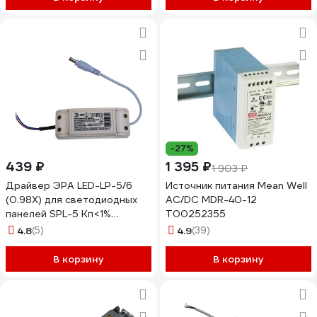
-27%
439 ₽
1 395 ₽
1 903 ₽
Драйвер ЭРА LED-LP-5/6
Источник питания Mean Well
(0.98X) для светодиодных
AC/DC MDR-40-12
панелей SPL-5 Кп<1%
Т00252355
PF>0,98 Б0026971
4.8
(5)
4.9
(39)
В корзину
В корзину