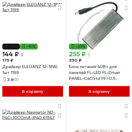
-18%
-10%
-23%
144 ₽
255 ₽
175 ₽
330 ₽
Драйвер ELEGANZ 12-18W,
Блок питания 40Вт для
1шт 1199
панелей FL-LED FL-Driver
PANEL-C40Std PF>0.5
3.9
(9)
isolated 608314
В корзину
В корзину