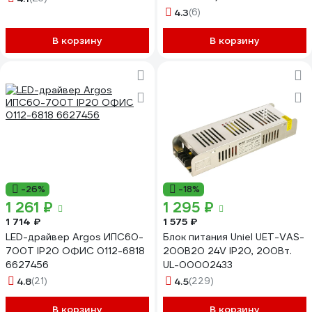
4.3
(6)
В корзину
В корзину
-26%
-18%
1 261 ₽
1 295 ₽
1 714 ₽
1 575 ₽
LED-драйвер Argos ИПС60-
Блок питания Uniel UET-VAS-
700Т IP20 ОФИС 0112-6818
200B20 24V IP20, 200Вт.
6627456
UL-00002433
4.8
(21)
4.5
(229)
В корзину
В корзину