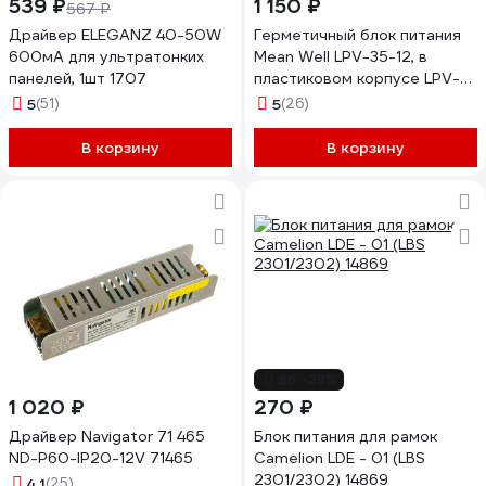
539 ₽
1 150 ₽
567 ₽
Драйвер ELEGANZ 40-50W
Герметичный блок питания
600мА для ультратонких
Mean Well LPV-35-12, в
панелей, 1шт 1707
пластиковом корпусе LPV-
35-12
5
(51)
5
(26)
В корзину
В корзину
до -28%
1 020 ₽
270 ₽
Драйвер Navigator 71 465
Блок питания для рамок
ND-P60-IP20-12V 71465
Camelion LDE - 01 (LBS
2301/2302) 14869
4.1
(25)