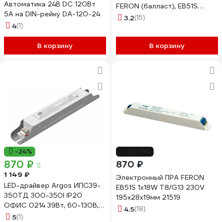
Автоматика 24В DC 120Вт
FERON (балласт), EB51S
5А на DIN-рейку DA-120-24
1х30W T8/G13 230V, EB51S
3.2
(15)
4
(1)
21520
В корзину
В корзину
-24%
до -9%
870 ₽
870 ₽
1 149 ₽
Электронный ПРА FERON
LED-драйвер Argos ИПС39-
EB51S 1х18W T8/G13 230V
350ТД 300-350I IP20
195х28х19мм 21519
ОФИС 0214 39Вт, 60-130В,
4.5
(18)
300-350мА, с выбором тока
5
(1)