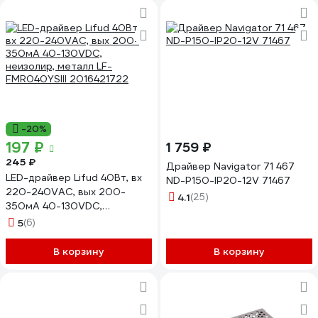
-20%
197 ₽
1 759 ₽
245 ₽
Драйвер Navigator 71 467
LED-драйвер Lifud 40Вт, вх
ND-P150-IP20-12V 71467
220-240VAC, вых 200-
4.1
(25)
350мА 40-130VDC,
неизолир, металл LF-
5
(6)
FMR040YSIII 2016421722
В корзину
В корзину