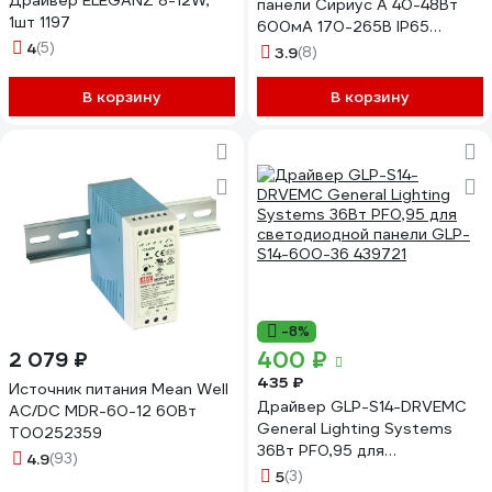
Драйвер ELEGANZ 8-12W,
панели Сириус А 40-48Вт
1шт 1197
600мА 170-265В IP65
4
(5)
СириусА SPL-40W-Driver
3.9
(8)
В корзину
В корзину
-8%
400 ₽
2 079 ₽
435 ₽
Источник питания Mean Well
Драйвер GLP-S14-DRVEMC
AC/DC MDR-60-12 60Вт
General Lighting Systems
Т00252359
36Вт PF0,95 для
4.9
(93)
светодиодной панели GLP-
5
(3)