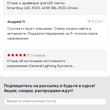
Отзыв о драйвере для LED ленты
Smartbuy LED, IP20, 40W SBL-IP20-Driver-
40W
Андрей П.
18.11.2021
Соответствует описанию. Схему можно найти в
интернете. Поддался переделке на 5-ти вольтовое
напряжение.
17 отзывов
Отзыв об источнике постоянного
напряжения General Lighting Systems
GDLI-24-A-IP20-12 с вилкой 510002
Алексей
13.04.2024
Подпишитесь
на рассылку
и будьте в курсе!
Габариты по факту: 80х50Х70мм (с учетом вывода
Акции, скидки, распродажи ждут!
провода без залома длина увеличивается до 105мм)
Средне-короткий провод 850мм (на моей практике
оптимально 1200мм), однако надо понимать, что
тонкий проводник с увеличением длины увеличивает