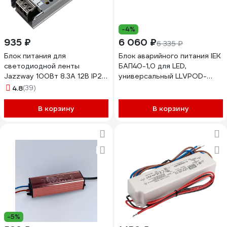
-4%
935 ₽
6 060 ₽
6 335 ₽
Блок питания для
Блок аварийного питания IEK
светодиодной ленты
БАП40-1,0 для LED,
Jazzway 100Вт 8.3А 12В IP20
универсальный LLVPOD-
BSPS 5024342
EPK-40-1H
4.8
(39)
В корзину
В корзину
-5%