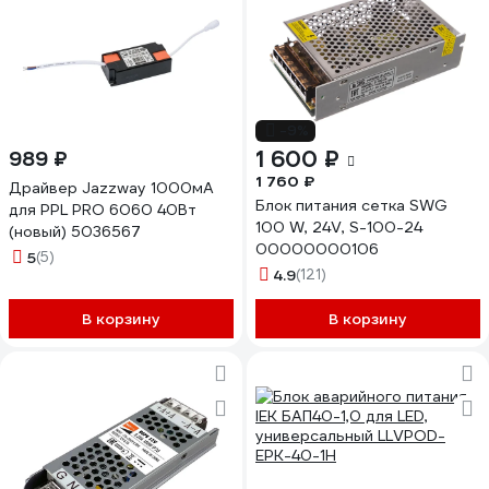
-9%
1 600 ₽
989 ₽
1 760 ₽
Драйвер Jazzway 1000мА
Блок питания сетка SWG
для PPL PRO 6060 40Вт
100 W, 24V, S-100-24
(новый) 5036567
00000000106
5
(5)
4.9
(121)
В корзину
В корзину