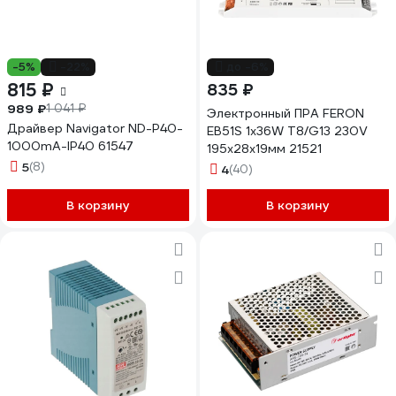
-5%
-22%
до -6%
815 ₽
835 ₽
989 ₽
1 041 ₽
Электронный ПРА FERON
Драйвер Navigator ND-P40-
EB51S 1х36W T8/G13 230V
1000mA-IP40 61547
195х28х19мм 21521
5
(8)
4
(40)
В корзину
В корзину