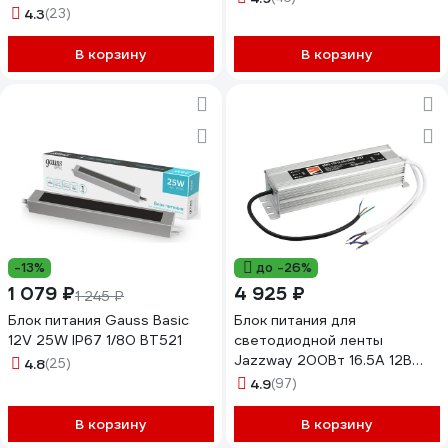
4.3
(23)
В корзину
В корзину
-13%
до -26%
1 079 ₽
4 925 ₽
1 245 ₽
Блок питания Gauss Basic
Блок питания для
12V 25W IP67 1/80 BT521
светодиодной ленты
Jazzway 200Вт 16.5А 12В
4.8
(25)
IP67 BSPS влагозащитный
4.9
(97)
1016348A
В корзину
В корзину