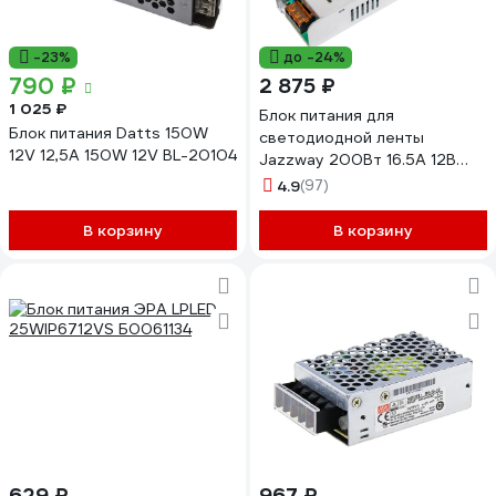
-23%
до -24%
790 ₽
2 875 ₽
1 025 ₽
Блок питания для
Блок питания Datts 150W
светодиодной ленты
12V 12,5А 150W 12V BL-20104
Jazzway 200Вт 16.5А 12В
IP20 BSPS метал. 2859433A
4.9
(97)
В корзину
В корзину
629 ₽
967 ₽