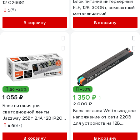
Блок питания интерьерный
12 026681
ELF, 12В, 300Вт, компактный
5
(8)
металлический
перфорированный корпус,
В корзину
В корзину
кулер (JH) ELF-
12E300BEmini-JH
до -26%
-33%
1 350 ₽
1 055 ₽
2 000 ₽
Блок питания для
Блок питания Wolta входное
светодиодной ленты
напряжение от сети 220В
Jazzway 25Вт 2.1А 12В IP20
для устройств на 12В,
BSPS 3329341A
4.9
(97)
мощностью 200Вт, IP20,
артикул LD-200W/03-12V
В корзину
В корзину