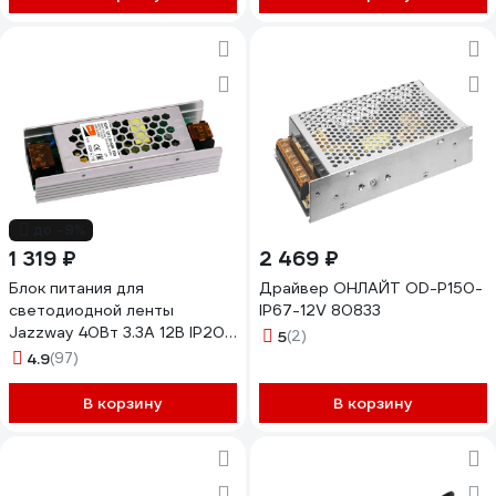
до -9%
1 319 ₽
2 469 ₽
Блок питания для
Драйвер ОНЛАЙТ OD-P150-
светодиодной ленты
IP67-12V 80833
Jazzway 40Вт 3.3А 12В IP20
5
(2)
BSPS 3329334A
4.9
(97)
В корзину
В корзину