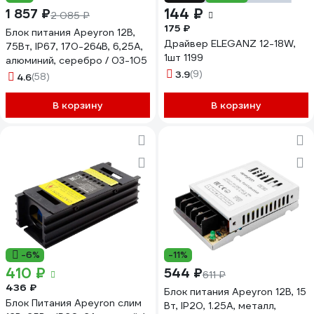
144 ₽
1 857 ₽
2 085 ₽
175 ₽
Блок питания Apeyron 12В,
Драйвер ELEGANZ 12-18W,
75Вт, IP67, 170-264В, 6,25А,
1шт 1199
алюминий, серебро / 03-105
3.9
(9)
4.6
(58)
В корзину
В корзину
-6%
-11%
410 ₽
544 ₽
611 ₽
436 ₽
Блок питания Apeyron 12В, 15
Блок Питания Apeyron слим
Вт, IP20, 1.25А, металл,