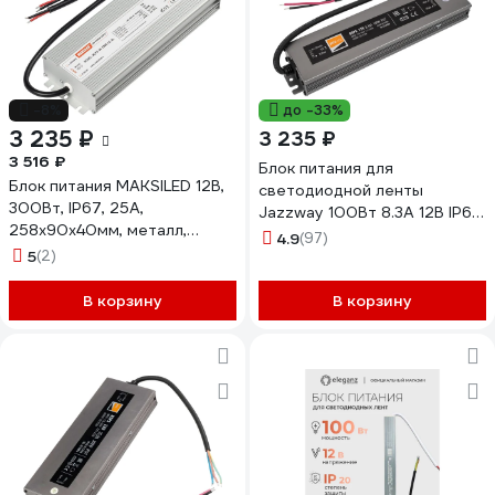
-8%
до -33%
3 235 ₽
3 235 ₽
3 516 ₽
Блок питания для
Блок питания MAKSILED 12В,
светодиодной ленты
300Вт, IP67, 25А,
Jazzway 100Вт 8.3А 12В IP67
258x90x40мм, металл,
BSPS влагозащитный
4.9
(97)
MLPS-W-Y300-12-AL
5
(2)
3329280A
В корзину
В корзину