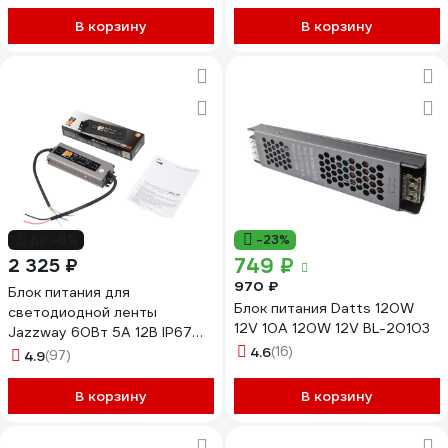
В корзину
В корзину
до -9%
-23%
749 ₽
2 325 ₽
970 ₽
Блок питания для
Блок питания Datts 120W
светодиодной ленты
12V 10А 120W 12V BL-20103
Jazzway 60Вт 5А 12В IP67
BSPS влагозащитный
4.6
(16)
4.9
(97)
3329273A
В корзину
В корзину