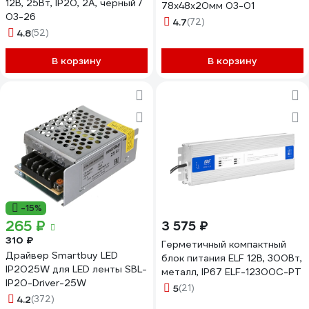
12В, 25Вт, IP20, 2А, черный /
78х48х20мм 03-01
03-26
4.7
(72)
4.8
(52)
В корзину
В корзину
-15%
265 ₽
3 575 ₽
310 ₽
Герметичный компактный
Драйвер Smartbuy LED
блок питания ELF 12В, 300Вт,
IP2025W для LED ленты SBL-
металл, IP67 ELF-12300С-PT
IP20-Driver-25W
5
(21)
4.2
(372)