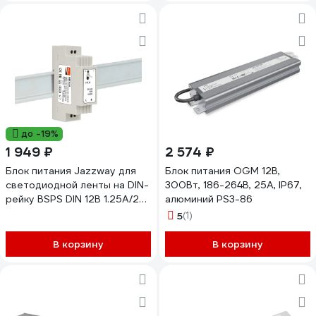
до -19%
1 949 ₽
2 574 ₽
Блок питания Jazzway для
Блок питания OGM 12В,
светодиодной ленты на DIN-
300Вт, 186-264В, 25А, IP67,
рейку BSPS DIN 12В 1.25А/24В
алюминий PS3-86
0.625А=15Вт IP20 5046191
5
(1)
В корзину
В корзину