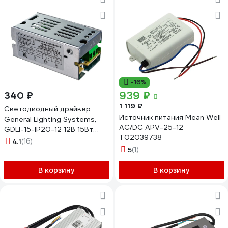
-16%
939 ₽
340 ₽
1 119 ₽
Светодиодный драйвер
Источник питания Mean Well
General Lighting Systems,
AC/DC APV-25-12
GDLI-15-IP20-12 12В 15Вт
Т02039738
1,25А IP20 110-240В 512200
4.1
(16)
5
(1)
В корзину
В корзину