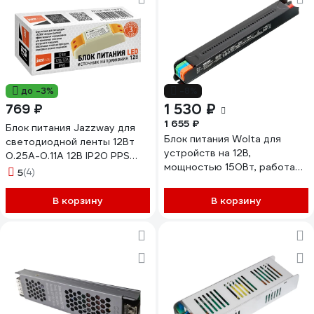
до -3%
-8%
1 530 ₽
769 ₽
1 655 ₽
Блок питания Jazzway для
Блок питания Wolta для
светодиодной ленты 12Вт
устройств на 12В,
0.25А-0.11А 12В IP20 PPS
мощностью 150Вт, работает
CVP 12012 пластик 1032447
5
(4)
от сети 220В, IP20, артикул
LD-150W/03-12V
В корзину
В корзину