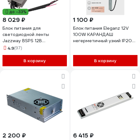
до -33%
8 029 ₽
1 100 ₽
Блок питания для
Блок питания Eleganz 12V
светодиодной ленты
100W КАРАНДАШ
Jazzway BSPS 12В
негерметичный узкий IP20
25.00А=300Вт IP67
1122
4.9
(97)
влагозащитный 5062085
В корзину
В корзину
2 200 ₽
6 415 ₽