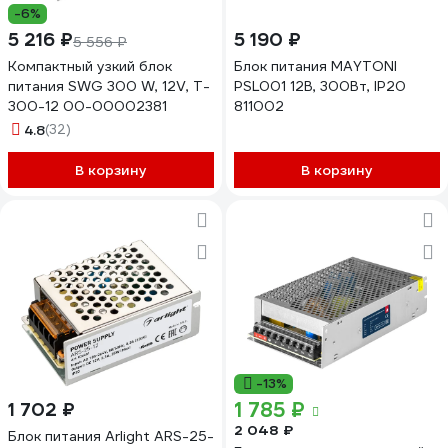
-6%
5 216 ₽
5 190 ₽
5 556 ₽
Компактный узкий блок
Блок питания MAYTONI
питания SWG 300 W, 12V, T-
PSL001 12В, 300Вт, IP20
300-12 00-00002381
811002
4.8
(32)
В корзину
В корзину
-13%
1 785 ₽
1 702 ₽
2 048 ₽
Блок питания Arlight ARS-25-