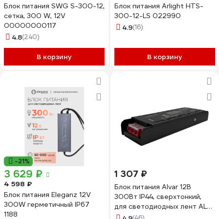
Блок питания SWG S-300-12,
Блок питания Arlight HTS-
сетка, 300 W, 12V
300-12-LS 022990
00000000117
4.9
(16)
4.8
(240)
В корзину
В корзину
-21%
3 629 ₽
1 307 ₽
4 598 ₽
Блок питания Alvar 12В
Блок питания Eleganz 12V
300Вт IP44, сверхтонкий,
300W герметичный IP67
для светодиодных лент AL-
1188
1244300
4.9
(46)