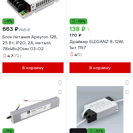
-11%
-19%
138 ₽
663 ₽
745 ₽
170 ₽
Блок питания Apeyron 12В,
Драйвер ELEGANZ 8-12W,
25 Вт, IP20, 2А, металл,
1шт 1197
78х48х20мм 03-02
4
(5)
4.7
(72)
В корзину
В корзину
-11%
-18%
-10%