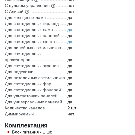
С пультом управления
нет
С Алисой
нет
Для кольцевых ламп
да
Для светодиодных гирлянд
да
Для светодиодных ламп
да
Для светодиодных панелей
да
Для светодиодных люстр
да
Для линейных светильников
да
Для светодиодных
прожекторов
да
Для светодиодных экранов
да
Для подсветки
да
Для потолочных светильников
да
Для светодиодных фар
да
Для светодиодных фонарей
да
Для ультратонких панелей
да
Для универсальных панелей
да
Количество каналов
2 шт
Диммируемый
нет
Комплектация
Блок питания - 1 шт.