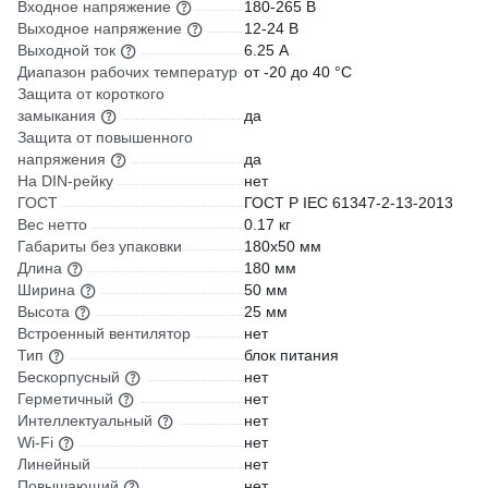
Входное напряжение
180-265 В
Выходное напряжение
12-24 В
Выходной ток
6.25 А
Диапазон рабочих температур
от -20 до 40 °С
Защита от короткого
замыкания
да
Защита от повышенного
напряжения
да
На DIN-рейку
нет
ГОСТ
ГОСТ Р IEC 61347-2-13-2013
Вес нетто
0.17 кг
Габариты без упаковки
180х50 мм
Длина
180 мм
Ширина
50 мм
Высота
25 мм
Встроенный вентилятор
нет
Тип
блок питания
Бескорпусный
нет
Герметичный
нет
Интеллектуальный
нет
Wi-Fi
нет
Линейный
нет
Повышающий
нет