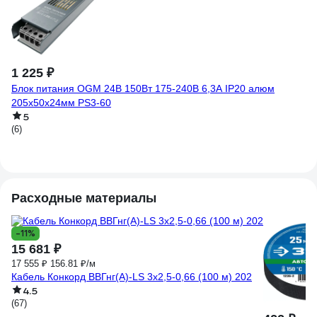
1 225 ₽
1
Блок питания OGM 24В 150Вт 175-240В 6,3А IP20 алюм
Др
205х50х24мм PS3-60
8А
5
(6)
(1)
Расходные материалы
-11%
15 681 ₽
17 555 ₽
156.81 ₽/м
Кабель Конкорд ВВГнг(А)-LS 3х2,5-0,66 (100 м) 202
4.5
(67)