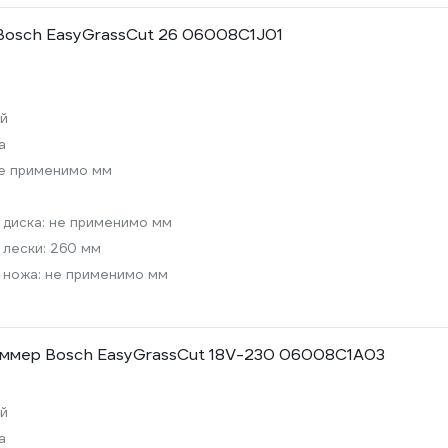
Bosch EasyGrassCut 26 06008C1J01
й
а
е применимо мм
 диска:
не применимо мм
 лески:
260 мм
 ножа:
не применимо мм
иммер Bosch EasyGrassCut 18V-230 06008C1A03
й
а