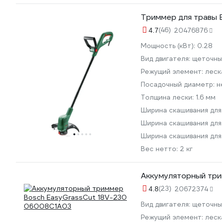
Триммер для травы 
(46)
4.7
20476876
Мощность (кВт):
0.28
Вид двигателя:
щеточны
Режущий элемент:
леск
Посадочный диаметр:
н
Толщина лески:
1.6 мм
Ширина скашивания для
Ширина скашивания для
Ширина скашивания для
Вес нетто:
2 кг
Аккумуляторный тр
(23)
4.8
20672374
Вид двигателя:
щеточны
Режущий элемент:
леск