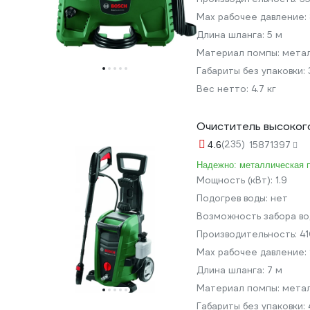
Мах рабочее давление:
Длина шланга:
5 м
Материал помпы:
мета
Габариты без упаковки:
Вес нетто:
4.7 кг
Очиститель высокого
(235)
4.6
15871397
Надежно: металлическая п
Мощность (кВт):
1.9
Подогрев воды:
нет
Возможность забора во
Производительность:
41
Мах рабочее давление:
Длина шланга:
7 м
Материал помпы:
мета
Габариты без упаковки: