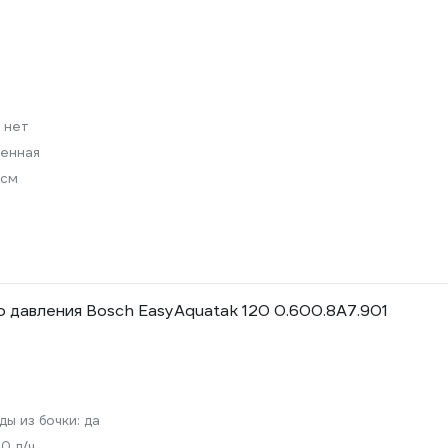
а
:
нет
енная
 см
 давления Bosch EasyAquatak 120 0.600.8A7.901
ды из бочки:
да
0 л/ч