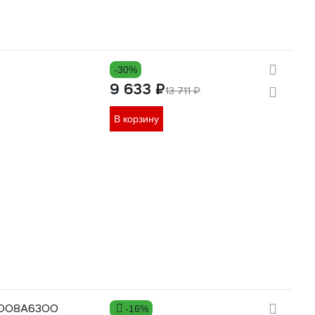
-30%
9 633 ₽
13 711 ₽
В корзину
06008A6300
-16%