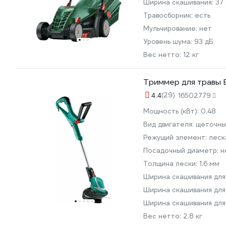
Ширина скашивания:
37
Травосборник:
есть
Мульчирование:
нет
Уровень шума:
93 дБ
Вес нетто:
12 кг
Триммер для травы
(29)
4.4
16502779
Мощность (кВт):
0.48
Вид двигателя:
щеточны
Режущий элемент:
леск
Посадочный диаметр:
н
Толщина лески:
1.6 мм
Ширина скашивания для
Ширина скашивания для
Ширина скашивания для
Вес нетто:
2.8 кг