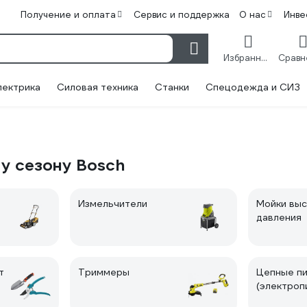
Получение и оплата
Сервис и поддержка
О нас
Инве
Избранное
лектрика
Силовая техника
Станки
Спецодежда и СИЗ
му сезону Bosch
Измельчители
Мойки выс
давления
т
Триммеры
Цепные п
(электроп