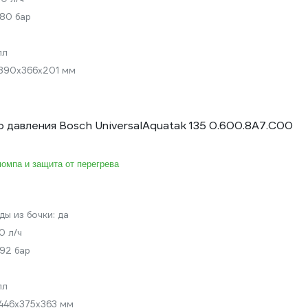
80 бар
лл
390x366x201 мм
 давления Bosch UniversalAquatak 135 0.600.8A7.C00
омпа и защита от перегрева
ды из бочки:
да
0 л/ч
92 бар
лл
446х375х363 мм