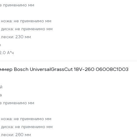
е применимо мм
 ножа:
не применимо мм
 диска:
не применимо мм
 лески:
230 мм
n
2.0 А*ч
ммер Bosch UniversalGrassCut 18V-260 06008C1D03
й
а
е применимо мм
 ножа:
не применимо мм
 диска:
не применимо мм
 лески:
260 мм