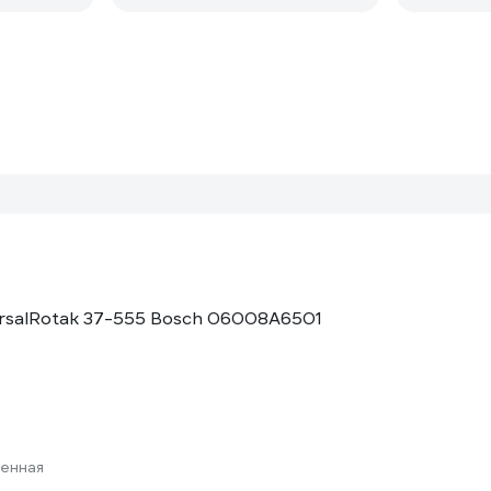
ersalRotak 37-555 Bosch 06008A6501
а
енная