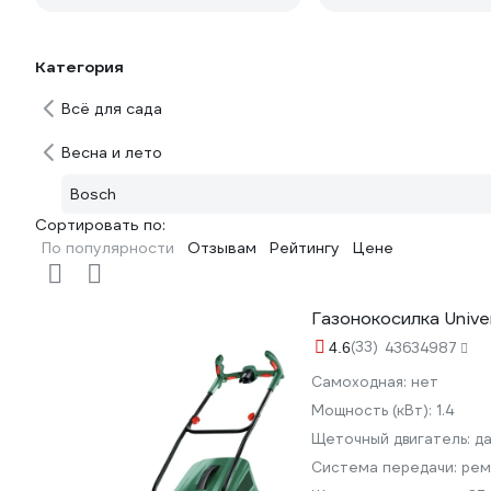
Категория
Всё для сада
Весна и лето
Bosch
Сортировать по:
По популярности
Отзывам
Рейтингу
Цене
Газонокосилка Univ
(33)
4.6
43634987
Самоходная:
нет
Мощность (кВт):
1.4
Щеточный двигатель:
д
Система передачи:
рем