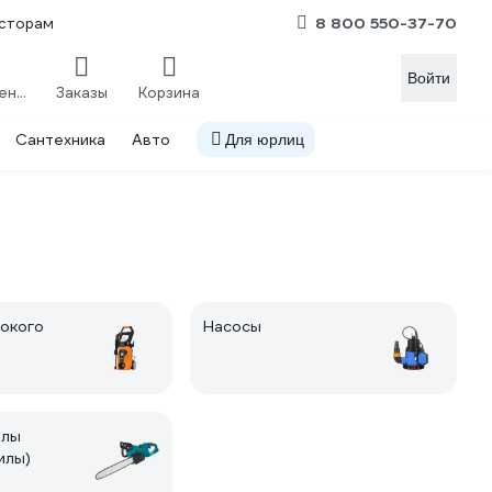
8 800 550-37-70
сторам
Войти
Сравнение
Заказы
Корзина
Сантехника
Авто
Для юрлиц
окого
Насосы
илы
илы)