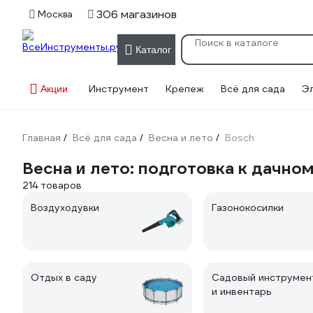
306 магазинов
Москва
Каталог
Инструмент
Крепеж
Всё для сада
Э
Акции
Главная
Всё для сада
Весна и лето
Bosch
/
/
/
Весна и лето: подготовка к дачно
214 товаров
Воздуходувки
Газонокосилки
Отдых в саду
Садовый инструмен
и инвентарь