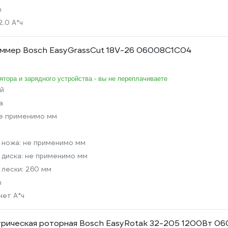
n
2.0 А*ч
иммер Bosch EasyGrassCut 18V-26 06008C1C04
ятора и зарядного устройства - вы не переплачиваете
й
а
е применимо мм
 ножа:
не применимо мм
 диска:
не применимо мм
 лески:
260 мм
n
нет А*ч
трическая роторная Bosch EasyRotak 32-205 1200Вт 