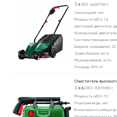
(3)
4.7
44587139
Самоходная:
нет
Мощность (кВт):
1.2
Щеточный двигатель:
д
Асинхронный двигатель
Система передачи:
рем
Ширина скашивания:
32
Травосборник:
есть
Мульчирование:
есть
Площадь:
600 м²
Очиститель высокого
(260)
4.6
15871395
Мощность (кВт):
1.5
Подогрев воды:
нет
Возможность забора во
Производительность:
35