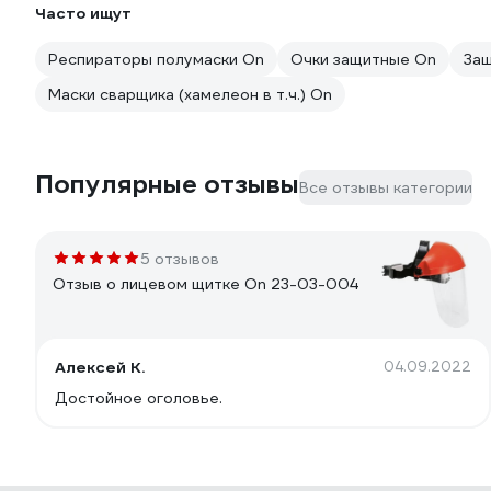
Часто ищут
Респираторы полумаски On
Очки защитные On
Защ
Маски сварщика (хамелеон в т.ч.) On
Популярные отзывы
Все отзывы категории
5 отзывов
Отзыв о лицевом щитке On 23-03-004
Алексей К.
04.09.2022
Достойное оголовье.