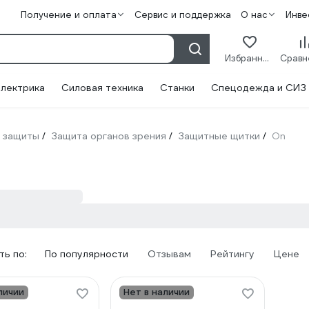
Получение и оплата
Сервис и поддержка
О нас
Инве
Избранное
лектрика
Силовая техника
Станки
Спецодежда и СИЗ
 защиты
Защита органов зрения
Защитные щитки
On
/
/
/
ь по:
По популярности
Отзывам
Рейтингу
Цене
личии
Нет в наличии