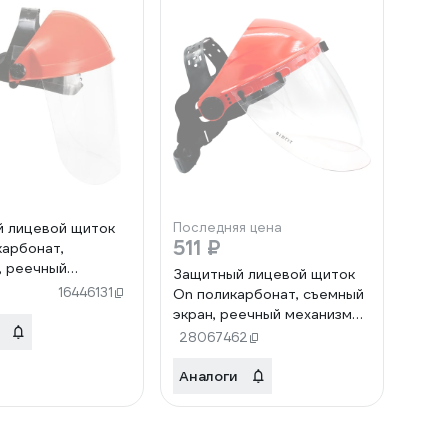
 лицевой щиток
Последняя цена
511 ₽
карбонат,
, реечный
Защитный лицевой щиток
, 23-03-004
16446131
On поликарбонат, съемный
экран, реечный механизм
23-03-006
28067462
Аналоги